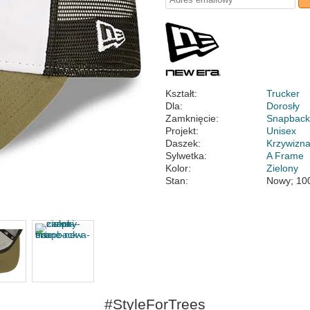
Kształt:
Trucker
Dla:
Dorosły
Zamknięcie:
Snapbac
Projekt:
Unisex
Daszek:
Krzywizn
Sylwetka:
A Frame
Kolor:
Zielony
Stan:
Nowy; 10
#StyleForTrees