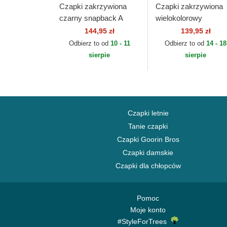
Czapki zakrzywiona
Czapki zakrzywiona
czarny snapback A
wielokolorowy
Frame Location Austin
snapback US Shaka
144,95 zł
139,95 zł
Ciudades y Playas
HFT Coastal
Odbierz to od
10 - 11
Odbierz to od
14 - 18
Texas New Era
sierpie
sierpie
Czapki letnie
Tanie czapki
Czapki Goorin Bros
Czapki damskie
Czapki dla chłopców
Pomoc
Moje konto
#StyleForTrees