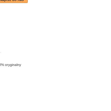
k
a
0% oryginalny