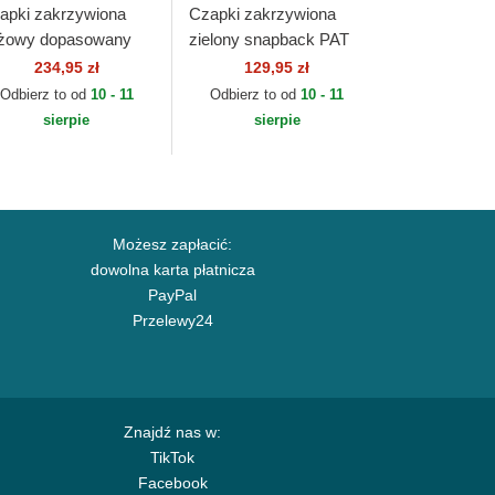
apki zakrzywiona
Czapki zakrzywiona
żowy dopasowany
zielony snapback PAT
FIFTY All Star Game
GRE Von Dutch
234,95 zł
129,95 zł
n Texas Rangers MLB
Odbierz to od
10 - 11
Odbierz to od
10 - 11
w Era
sierpie
sierpie
Możesz zapłacić:
dowolna karta płatnicza
PayPal
Przelewy24
Znajdź nas w:
TikTok
Facebook