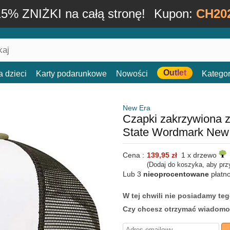
15% ZNIŻKI na całą stronę!
Kupon:
CH20
Outlet
a dzieci
Karty podarunkowe
Nowości
Kategor
New Era
Czapki zakrzywiona 
State Wordmark New
Cena :
139,95 zł
1 x drzewo
(Dodaj do koszyka, aby prz
Lub 3
nieoprocentowane
płatn
W tej chwili nie posiadamy t
Czy chcesz otrzymać wiadomo