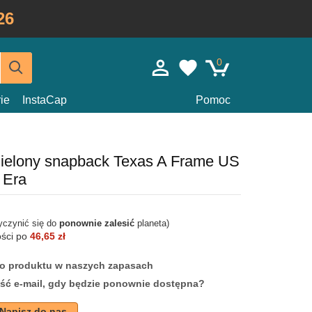
26
0
ie
InstaCap
Pomoc
zielony snapback Texas A Frame US
 Era
yczynić się do
ponownie zalesić
planeta)
ości po
46,65 zł
ego produktu w naszych zapasach
ść e-mail, gdy będzie ponownie dostępna?
Napisz do nas