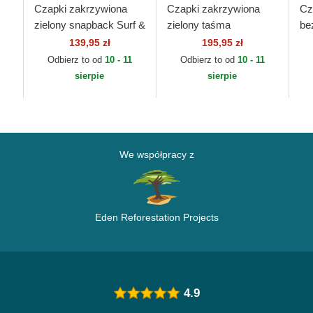
Czapki zakrzywiona
Czapki zakrzywiona
Cz
zielony snapback Surf &
zielony taśma
be
Smile HFT Coastal
regulowana 9FORTY
59
139,95 zł
195,95 zł
REPREVE Wordmark
Pi
Odbierz to od
10 - 11
Odbierz to od
10 - 11
Red Bull Racing
Ne
sierpie
sierpie
Formula 1 New...
We współpracy z
Eden Reforestation Projects
4.9