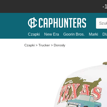
-
Czapki
New Era
Goorin Bros.
Marki
Dl
Czapki
>
Trucker
>
Dorosły