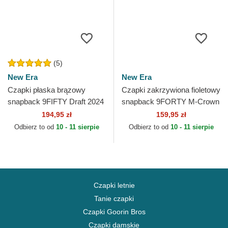
(5)
New Era
New Era
Czapki płaska brązowy
Czapki zakrzywiona fioletowy
snapback 9FIFTY Draft 2024
snapback 9FORTY M-Crown
Los Angeles Lakers NBA
Draft 2025 Los Angeles
194,95 zł
159,95 zł
New Era
Lakers NBA New Era
Odbierz to od
10 - 11 sierpie
Odbierz to od
10 - 11 sierpie
Czapki letnie
Tanie czapki
Czapki Goorin Bros
Czapki damskie