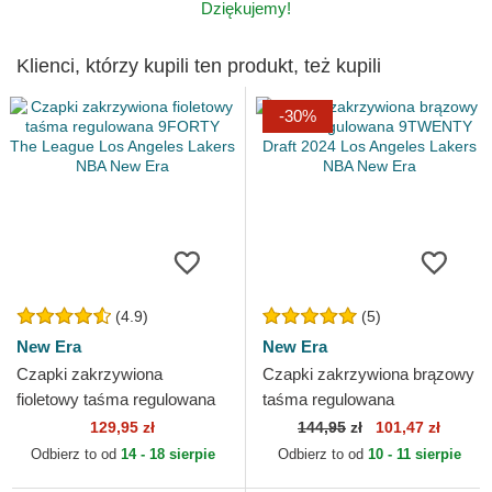
Dziękujemy!
Klienci, którzy kupili ten produkt, też kupili
-30%
(4.9)
(5)
New Era
New Era
Czapki zakrzywiona
Czapki zakrzywiona brązowy
fioletowy taśma regulowana
taśma regulowana
9FORTY The League Los
9TWENTY Draft 2024 Los
129,95 zł
144,95
zł
101,47 zł
Angeles Lakers NBA New
Angeles Lakers NBA New
Odbierz to od
14 - 18 sierpie
Odbierz to od
10 - 11 sierpie
Era
Era