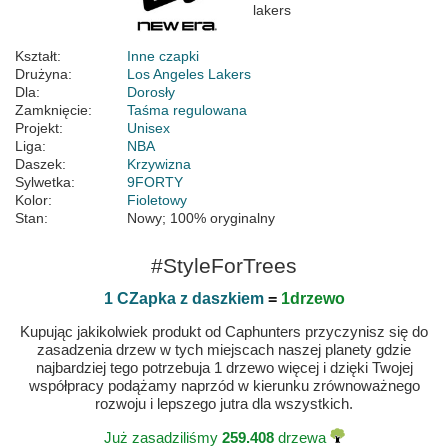
Kształt:
Inne czapki
Drużyna:
Los Angeles Lakers
Dla:
Dorosły
Zamknięcie:
Taśma regulowana
Projekt:
Unisex
Liga:
NBA
Daszek:
Krzywizna
Sylwetka:
9FORTY
Kolor:
Fioletowy
Stan:
Nowy; 100% oryginalny
#StyleForTrees
1 CZapka z daszkiem
=
1drzewo
Kupując jakikolwiek produkt od Caphunters przyczynisz się do
zasadzenia drzew w tych miejscach naszej planety gdzie
najbardziej tego potrzebuja 1 drzewo więcej i dzięki Twojej
współpracy podążamy naprzód w kierunku zrównoważnego
rozwoju i lepszego jutra dla wszystkich.
Już zasadziliśmy
259.408
drzewa