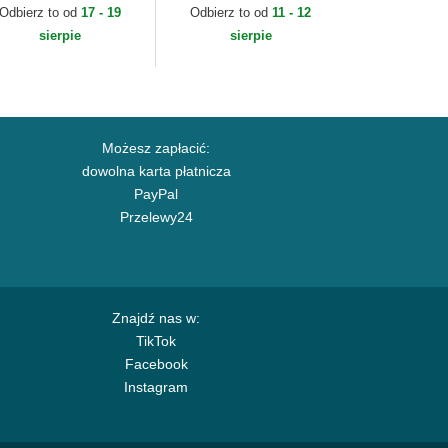
ni New York Yankees
League Essential New
Odbierz to od
17 - 19
Odbierz to od
11 - 12
B New Era
York Yankees MLB New
sierpie
sierpie
Era
Możesz zapłacić:
dowolna karta płatnicza
PayPal
Przelewy24
Znajdź nas w:
TikTok
Facebook
Instagram