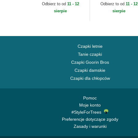
Essential New York
League Essential Ne
Odbierz to od
11 - 12
Odbierz to od
11 - 12
Yankees MLB New Era
York Yankees MLB
sierpie
sierpie
New Era
Czapki letnie
Tanie czapki
Czapki Goorin Bros
Czapki damskie
Czapki dla chłopców
Pomoc
Moje konto
#StyleForTrees
Preferencje dotyczące zgody
Zasady i warunki