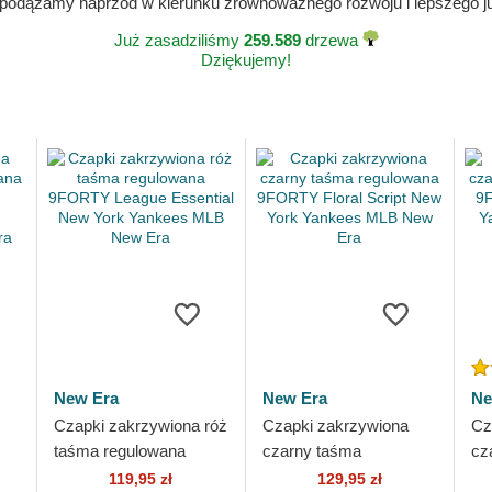
 podążamy naprzód w kierunku zrównoważnego rozwoju i lepszego jut
Już zasadziliśmy
259.589
drzewa
Dziękujemy!
New Era
New Era
Ne
Czapki zakrzywiona róż
Czapki zakrzywiona
Cz
taśma regulowana
czarny taśma
cz
TY
9FORTY League
regulowana 9FORTY
re
119,95 zł
129,95 zł