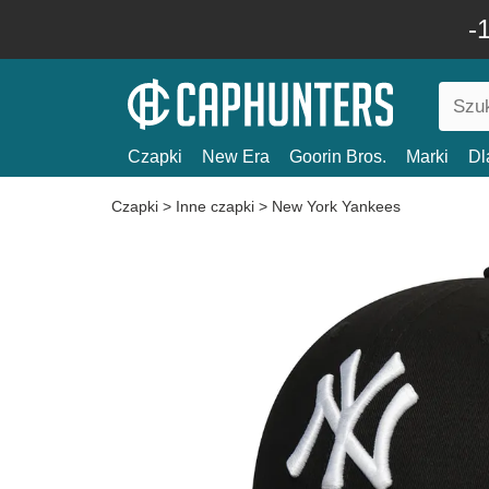
-
Czapki
New Era
Goorin Bros.
Marki
Dl
Czapki
>
Inne czapki
>
New York Yankees