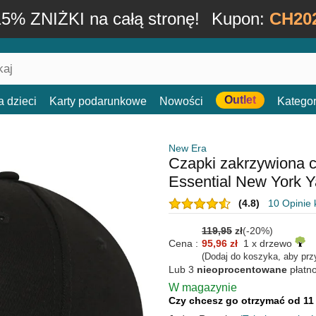
15% ZNIŻKI na całą stronę!
Kupon:
CH20
Outlet
a dzieci
Karty podarunkowe
Nowości
Kategor
New Era
Czapki zakrzywiona 
Essential New York 
(4.8)
10 Opinie 
119,95
zł
(-20%)
Cena :
95,96 zł
1 x drzewo
(Dodaj do koszyka, aby prz
Lub 3
nieoprocentowane
płatn
W magazynie
Czy chcesz go otrzymać od 11