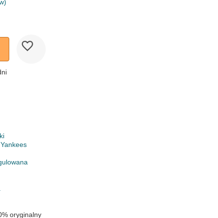
w)
dni
ki
 Yankees
gulowana
a
0% oryginalny