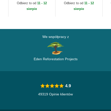
w
Essential New York
Floral Script New York
Mi
Odbierz to od
11 - 12
Odbierz to od
11 - 12
Yankees MLB New Era
Yankees MLB New Era
ML
sierpie
sierpie
We współpracy z
Eden Reforestation Projects
4.9
49319 Opinie klientów