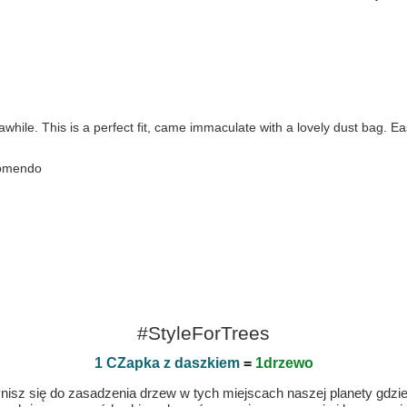
awhile. This is a perfect fit, came immaculate with a lovely dust bag. Ea
ecomendo
#StyleForTrees
1 CZapka z daszkiem
=
1drzewo
isz się do zasadzenia drzew w tych miejscach naszej planety gdzie n