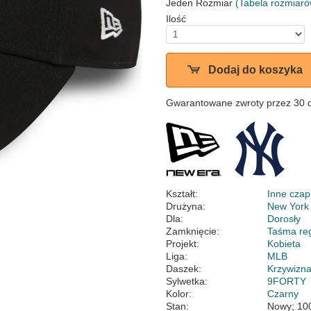
Jeden Rozmiar
(Tabela rozmiaró
Ilość
Dodaj do koszyka
Gwarantowane zwroty przez 30 
Kształt:
Inne czap
Drużyna:
New York
Dla:
Dorosły
Zamknięcie:
Taśma re
Projekt:
Kobieta
Liga:
MLB
Daszek:
Krzywizn
Sylwetka:
9FORTY
Kolor:
Czarny
Stan:
Nowy; 10