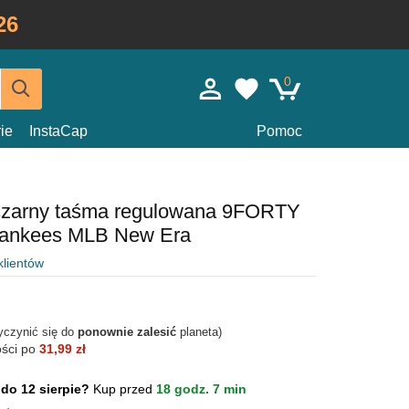
26
0
ie
InstaCap
Pomoc
czarny taśma regulowana 9FORTY
Yankees MLB New Era
klientów
yczynić się do
ponownie zalesić
planeta)
ości po
31,99 zł
 do 12 sierpie?
Kup przed
18 godz. 7 min