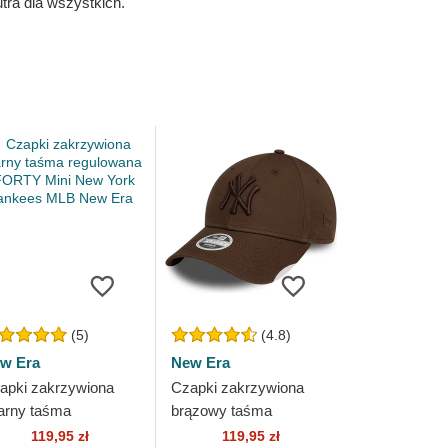
ra dla wszystkich.
(5)
(4.8)
w Era
New Era
apki zakrzywiona
Czapki zakrzywiona
arny taśma
brązowy taśma
gulowana 9FORTY
regulowana 9FORTY
119,95 zł
119,95 zł