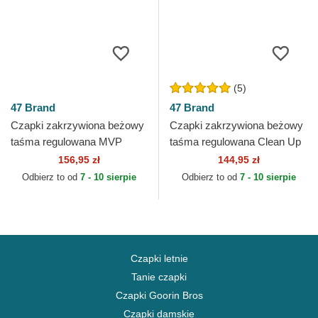
(5)
47 Brand
47 Brand
Czapki zakrzywiona beżowy
Czapki zakrzywiona beżowy
taśma regulowana MVP
taśma regulowana Clean Up
Broke Line New York
Contemporary Two Tone New
156,95 zł
144,95 zł
Yankees MLB 47 Brand
York Yankees MLB 47...
Odbierz to od
7 - 10 sierpie
Odbierz to od
7 - 10 sierpie
Czapki letnie
Tanie czapki
Czapki Goorin Bros
Czapki damskie