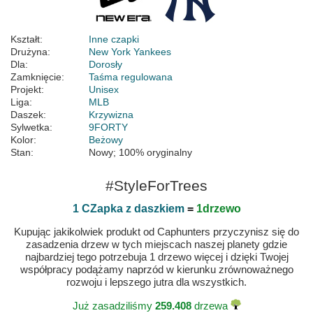
Kształt:
Inne czapki
Drużyna:
New York Yankees
Dla:
Dorosły
Zamknięcie:
Taśma regulowana
Projekt:
Unisex
Liga:
MLB
Daszek:
Krzywizna
Sylwetka:
9FORTY
Kolor:
Beżowy
Stan:
Nowy; 100% oryginalny
#StyleForTrees
1 CZapka z daszkiem
=
1drzewo
Kupując jakikolwiek produkt od Caphunters przyczynisz się do
zasadzenia drzew w tych miejscach naszej planety gdzie
najbardziej tego potrzebuja 1 drzewo więcej i dzięki Twojej
współpracy podążamy naprzód w kierunku zrównoważnego
rozwoju i lepszego jutra dla wszystkich.
Już zasadziliśmy
259.408
drzewa