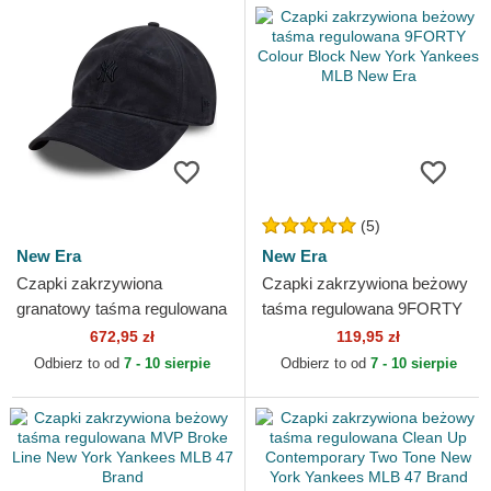
(5)
New Era
New Era
Czapki zakrzywiona
Czapki zakrzywiona beżowy
granatowy taśma regulowana
taśma regulowana 9FORTY
9TWENTY Suede New York
Colour Block New York
672,95 zł
119,95 zł
Yankees MLB New Era
Yankees MLB New Era
Odbierz to od
7 - 10 sierpie
Odbierz to od
7 - 10 sierpie