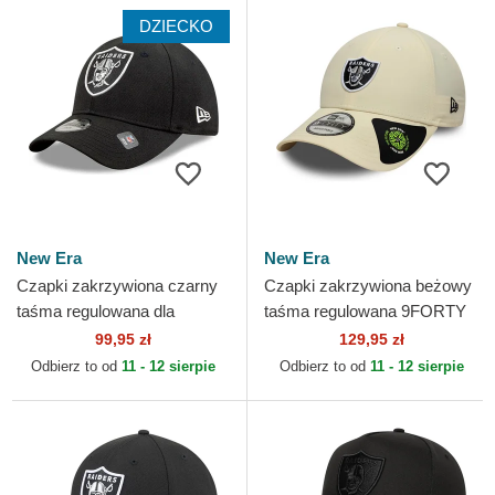
DZIECKO
New Era
New Era
Czapki zakrzywiona czarny
Czapki zakrzywiona beżowy
taśma regulowana dla
taśma regulowana 9FORTY
dziecka 9FORTY The
Recycled Midi Las Vegas
99,95 zł
129,95 zł
League Las Vegas Raiders
Raiders NFL New Era
Odbierz to od
11 - 12 sierpie
Odbierz to od
11 - 12 sierpie
NFL...