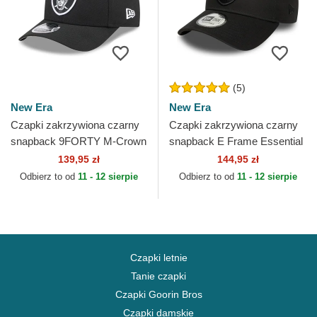
(5)
New Era
New Era
Czapki zakrzywiona czarny
Czapki zakrzywiona czarny
snapback 9FORTY M-Crown
snapback E Frame Essential
Team Las Vegas Raiders
Las Vegas Raiders NFL New
139,95 zł
144,95 zł
NFL New Era
Era
Odbierz to od
11 - 12 sierpie
Odbierz to od
11 - 12 sierpie
Czapki letnie
Tanie czapki
Czapki Goorin Bros
Czapki damskie