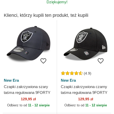
Dziękujemy!
Klienci, którzy kupili ten produkt, też kupili
(4.9)
New Era
New Era
Czapki zakrzywiona szary
Czapki zakrzywiona czarny
taśma regulowana 9FORTY
taśma regulowana 9FORTY
Microfibre Las Vegas Raiders
The League Las Vegas
129,95 zł
129,95 zł
NFL New Era
Raiders NFL New Era
Odbierz to od
11 - 12 sierpie
Odbierz to od
11 - 12 sierpie