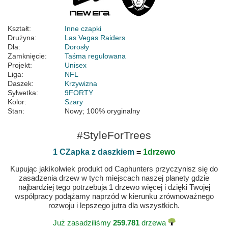
Kształt:
Inne czapki
Drużyna:
Las Vegas Raiders
Dla:
Dorosły
Zamknięcie:
Taśma regulowana
Projekt:
Unisex
Liga:
NFL
Daszek:
Krzywizna
Sylwetka:
9FORTY
Kolor:
Szary
Stan:
Nowy; 100% oryginalny
#StyleForTrees
1 CZapka z daszkiem
=
1drzewo
Kupując jakikolwiek produkt od Caphunters przyczynisz się do
zasadzenia drzew w tych miejscach naszej planety gdzie
najbardziej tego potrzebuja 1 drzewo więcej i dzięki Twojej
współpracy podążamy naprzód w kierunku zrównoważnego
rozwoju i lepszego jutra dla wszystkich.
Już zasadziliśmy
259.781
drzewa