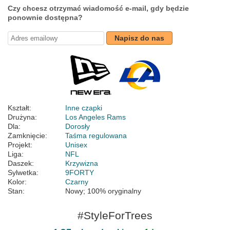
Czy chcesz otrzymać wiadomość e-mail, gdy będzie
ponownie dostępna?
Napisz do nas
Kształt:
Inne czapki
Drużyna:
Los Angeles Rams
Dla:
Dorosły
Zamknięcie:
Taśma regulowana
Projekt:
Unisex
Liga:
NFL
Daszek:
Krzywizna
Sylwetka:
9FORTY
Kolor:
Czarny
Stan:
Nowy; 100% oryginalny
#StyleForTrees