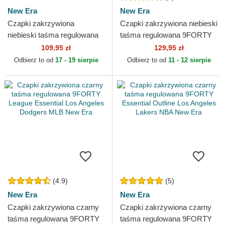
New Era
New Era
Czapki zakrzywiona
Czapki zakrzywiona niebieski
niebieski taśma regulowana
taśma regulowana 9FORTY
dla dziecka 9FORTY The
The League Los Angeles
109,95 zł
129,95 zł
League Los Angeles Rams
Rams NFL New Era
Odbierz to od
17 - 19 sierpie
Odbierz to od
11 - 12 sierpie
NFL...
(4.9)
(5)
New Era
New Era
Czapki zakrzywiona czarny
Czapki zakrzywiona czarny
taśma regulowana 9FORTY
taśma regulowana 9FORTY