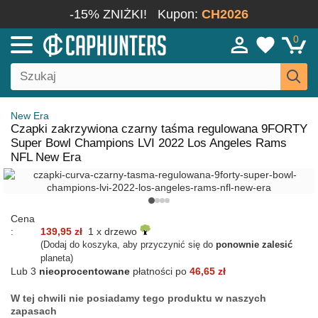
-15% ZNIŻKI!
Kupon:
CH2026
0
New Era
Czapki zakrzywiona czarny taśma regulowana 9FORTY
Super Bowl Champions LVI 2022 Los Angeles Rams
NFL New Era
Cena
:
139,95 zł
1 x drzewo
(Dodaj do koszyka, aby przyczynić się do
ponownie zalesić
planeta)
Lub 3
nieoprocentowane
płatności po
46,65 zł
W tej chwili nie posiadamy tego produktu w naszych
zapasach