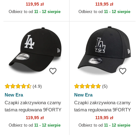
League Essential Los
Essential Outline Los Angeles
119,95 zł
119,95 zł
Angeles Dodgers MLB New
Lakers NBA New Era
Odbierz to od
11 - 12 sierpie
Odbierz to od
11 - 12 sierpie
Era
(4.9)
(5)
New Era
New Era
Czapki zakrzywiona czarny
Czapki zakrzywiona czarny
taśma regulowana 9FORTY
taśma regulowana 9FORTY
Essential Los Angeles
Pop Outline Los Angeles
119,95 zł
119,95 zł
Dodgers MLB New Era
Dodgers MLB New Era
Odbierz to od
11 - 12 sierpie
Odbierz to od
11 - 12 sierpie