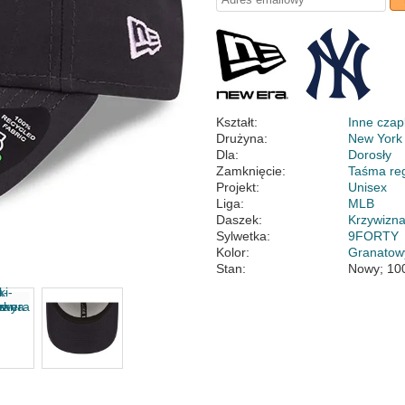
Kształt:
Inne czap
Drużyna:
New York
Dla:
Dorosły
Zamknięcie:
Taśma re
Projekt:
Unisex
Liga:
MLB
Daszek:
Krzywizn
Sylwetka:
9FORTY
Kolor:
Granatow
Stan:
Nowy; 10