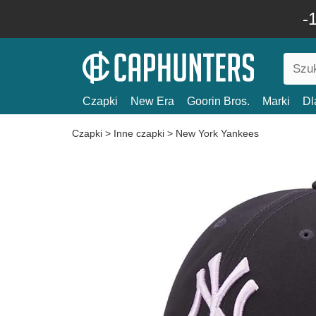
-
Czapki
New Era
Goorin Bros.
Marki
Dl
Czapki
>
Inne czapki
>
New York Yankees