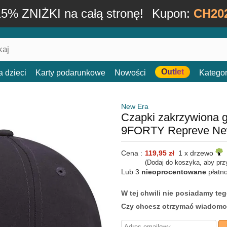
15% ZNIŻKI na całą stronę!
Kupon:
CH20
Outlet
a dzieci
Karty podarunkowe
Nowości
Kategor
New Era
Czapki zakrzywiona 
9FORTY Repreve Ne
Cena :
119,95 zł
1 x drzewo
(Dodaj do koszyka, aby prz
Lub 3
nieoprocentowane
płatn
W tej chwili nie posiadamy t
Czy chcesz otrzymać wiadomo