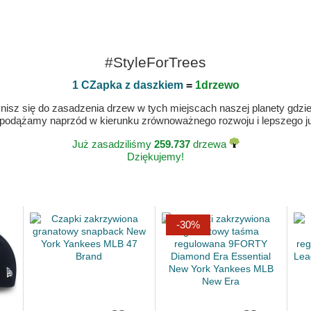
#StyleForTrees
1 CZapka z daszkiem
=
1drzewo
isz się do zasadzenia drzew w tych miejscach naszej planety gdzie n
 podążamy naprzód w kierunku zrównoważnego rozwoju i lepszego jut
Już zasadziliśmy
259.737
drzewa
Dziękujemy!
-30%