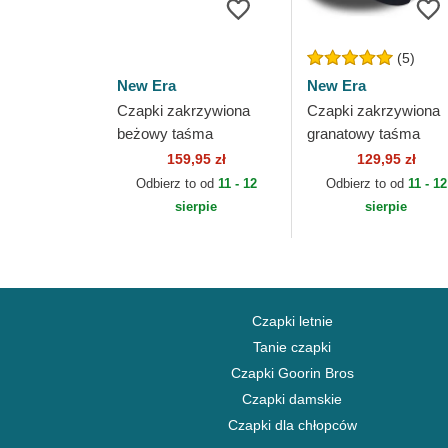
(5)
New Era
New Era
Czapki zakrzywiona
Czapki zakrzywiona
beżowy taśma
granatowy taśma
regulowana 9FORTY
regulowana 9FORTY
159,95 zł
129,95 zł
World Series New York
Repreve Tottenham
Odbierz to od
11 - 12
Odbierz to od
11 - 12
Yankees MLB New Era
Hotspur Football Club.
sierpie
sierpie
Czapki letnie
Tanie czapki
Czapki Goorin Bros
Czapki damskie
Czapki dla chłopców