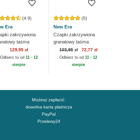
(4.9)
(5)
w Era
New Era
apki zakrzywiona
Czapki zakrzywiona
anatowy taśma
granatowy taśma
gulowana 9FORTY
regulowana 9FORTY
129,95 zł
103,95
zł
72,77 zł
e League New York
Flawless New York
Odbierz to od
11 - 12
Odbierz to od
11 - 12
nkees MLB New Era
Yankees MLB New Era
sierpie
sierpie
Możesz zapłacić:
dowolna karta płatnicza
PayPal
Przelewy24