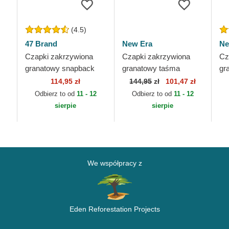
(4.5)
47 Brand
New Era
Ne
Czapki zakrzywiona
Czapki zakrzywiona
Cz
granatowy snapback
granatowy taśma
gr
New York Yankees
regulowana 9FORTY
re
114,95 zł
144,95
zł
101,47 zł
MLB 47 Brand
Diamond Era Essential
Th
Odbierz to od
11 - 12
Odbierz to od
11 - 12
..
New York Yankees
Ya
sierpie
sierpie
MLB...
We współpracy z
Eden Reforestation Projects