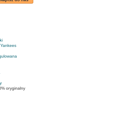
ki
 Yankees
gulowana
a
y
0% oryginalny