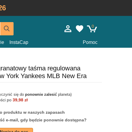
26
0
ie
InstaCap
Pomoc
granatowy taśma regulowana
w York Yankees MLB New Era
yczynić się do
ponownie zalesić
planeta)
ości po
39,98 zł
ego produktu w naszych zapasach
ść e-mail, gdy będzie ponownie dostępna?
Napisz do nas