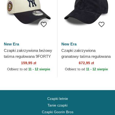
New Era
New Era
Czapki zakrzywiona beżowy
Czapki zakrzywiona
taśma regulowana 9FORTY
granatowy taśma regulowana
World Series New York
9TWENTY Suede New York
159,95 zł
672,95 zł
Yankees MLB New Era
Yankees MLB New Era
Odbierz to od
11 - 12 sierpie
Odbierz to od
11 - 12 sierpie
Czapki letnie
Tanie czapki
Czapki Goorin Bros