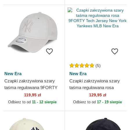
(5)
New Era
New Era
Czapki zakrzywiona szary
Czapki zakrzywiona szary
taśma regulowana 9FORTY
taśma regulowana rosa
Tonal New York Yankees
9FORTY Tech Jersey New
119,95 zł
129,95 zł
MLB New Era
York Yankees MLB New Era
Odbierz to od
11 - 12 sierpie
Odbierz to od
17 - 19 sierpie