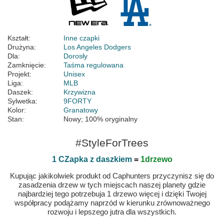
Kształt:
Inne czapki
Drużyna:
Los Angeles Dodgers
Dla:
Dorosły
Zamknięcie:
Taśma regulowana
Projekt:
Unisex
Liga:
MLB
Daszek:
Krzywizna
Sylwetka:
9FORTY
Kolor:
Granatowy
Stan:
Nowy; 100% oryginalny
#StyleForTrees
1 CZapka z daszkiem
=
1drzewo
Kupując jakikolwiek produkt od Caphunters przyczynisz się do
zasadzenia drzew w tych miejscach naszej planety gdzie
najbardziej tego potrzebuja 1 drzewo więcej i dzięki Twojej
współpracy podążamy naprzód w kierunku zrównoważnego
rozwoju i lepszego jutra dla wszystkich.