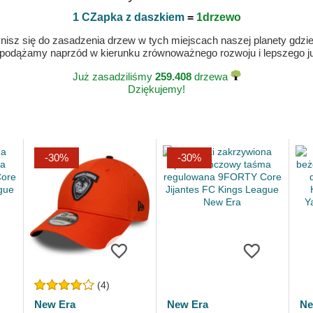
1 CZapka z daszkiem
=
1drzewo
isz się do zasadzenia drzew w tych miejscach naszej planety gdzie n
 podążamy naprzód w kierunku zrównoważnego rozwoju i lepszego jut
Już zasadziliśmy
259.408
drzewa
Dziękujemy!
-30%
-30%
(4)
New Era
New Era
Ne