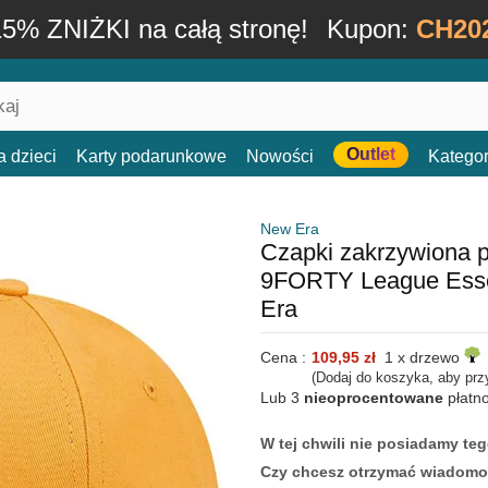
15% ZNIŻKI na całą stronę!
Kupon:
CH20
Outlet
a dzieci
Karty podarunkowe
Nowości
Kategor
New Era
Czapki zakrzywiona 
9FORTY League Esse
Era
Cena :
109,95 zł
1 x drzewo
(Dodaj do koszyka, aby prz
Lub 3
nieoprocentowane
płatn
W tej chwili nie posiadamy t
Czy chcesz otrzymać wiadomo