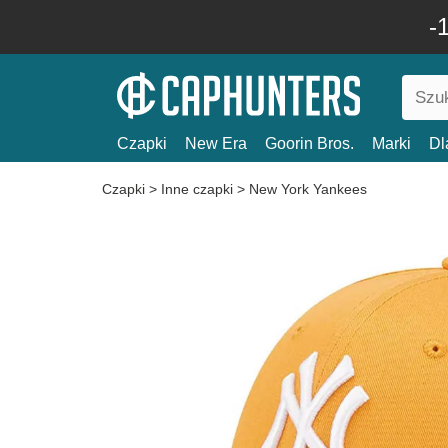
-
Czapki
New Era
Goorin Bros.
Marki
Dl
Czapki
>
Inne czapki
>
New York Yankees