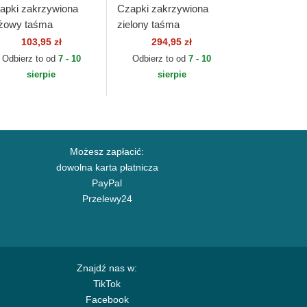
apki zakrzywiona
Czapki zakrzywiona
żowy taśma
zielony taśma
gulowana dla dziecka
regulowana Cotton
103,95 zł
294,95 zł
ORTY Homefield
Chino Classic Sport
Odbierz to od
7 - 10
Odbierz to od
7 - 10
w York Yankees
Polo Ralph Lauren
sierpie
sierpie
B New Era
Możesz zapłacić:
dowolna karta płatnicza
PayPal
Przelewy24
Znajdź nas w:
TikTok
Facebook