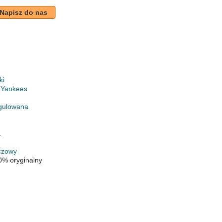
Napisz do nas
ki
 Yankees
gulowana
a
czowy
0% oryginalny