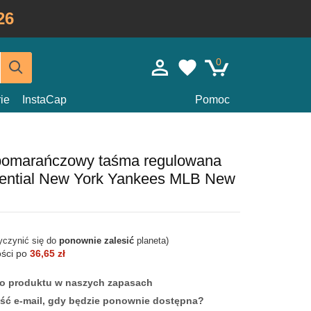
26
0
ie
InstaCap
Pomoc
pomarańczowy taśma regulowana
ntial New York Yankees MLB New
yczynić się do
ponownie zalesić
planeta)
ości po
36,65 zł
ego produktu w naszych zapasach
ść e-mail, gdy będzie ponownie dostępna?