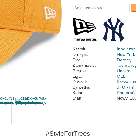
Kształt:
Inne czap
Drużyna:
New York
Dla:
Dorosły
Zamknięcie:
Taśma re
Projekt:
Unisex
Liga:
MLB
Daszek:
Krzywizn
Sylwetka:
9FORTY
Kolor:
Pomarań
Stan:
Nowy; 10
#StyleForTrees