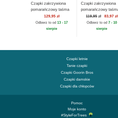
Czapki zakrzywiona
Czapki zakrzywiona
pomarańczowy taśma
pomarańczowy taśm
regulowana 9FORTY
regulowana 9FORTY
129,95 zł
119,95
zł
83,97 zł
The League Denver
Core Saiyans FC Kin
Odbierz to od
13 - 17
Odbierz to od
7 - 10
Broncos NFL New Era
League New Era
sierpie
sierpie
Czapki letnie
Tanie czapki
Czapki Goorin Bros
Czapki damskie
Czapki dla chłopców
Pomoc
Moje konto
#StyleForTrees