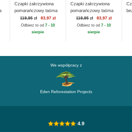
Czapki zakrzywiona
Czapki zakrzywiona
Cz
a
pomarańczowy taśma
pomarańczowy taśma
be
regulowana 9FORTY
regulowana 9FORTY
re
119,95
zł
83,97 zł
119,95
zł
83,97 zł
gs
Core Aniquiladores FC
Core Jijantes FC Kings
9F
Odbierz to od
7 - 10
Odbierz to od
7 - 10
Kings League New Era
League New Era
Ne
sierpie
sierpie
ML
We współpracy z
Eden Reforestation Projects
4.9