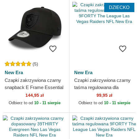
DZIECKO
(5)
New Era
New Era
Czapki zakrzywiona czarny
Czapki zakrzywiona czarny
snapback E Frame Essential
taśma regulowana dla
Las Vegas Raiders NFL New
dziecka 9FORTY The
144,95 zł
99,95 zł
Era
League Las Vegas Raiders
Odbierz to od
10 - 11 sierpie
Odbierz to od
10 - 11 sierpie
NFL...