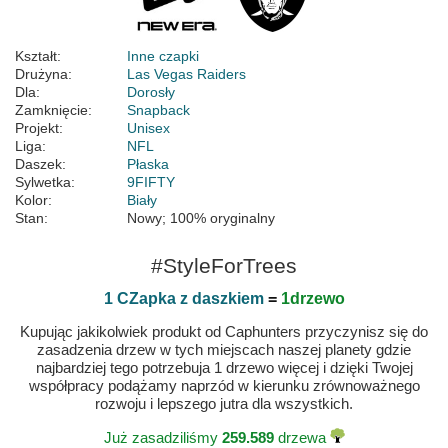
Kształt:
Inne czapki
Drużyna:
Las Vegas Raiders
Dla:
Dorosły
Zamknięcie:
Snapback
Projekt:
Unisex
Liga:
NFL
Daszek:
Płaska
Sylwetka:
9FIFTY
Kolor:
Biały
Stan:
Nowy; 100% oryginalny
#StyleForTrees
1 CZapka z daszkiem
=
1drzewo
Kupując jakikolwiek produkt od Caphunters przyczynisz się do
zasadzenia drzew w tych miejscach naszej planety gdzie
najbardziej tego potrzebuja 1 drzewo więcej i dzięki Twojej
współpracy podążamy naprzód w kierunku zrównoważnego
rozwoju i lepszego jutra dla wszystkich.
Już zasadziliśmy
259.589
drzewa