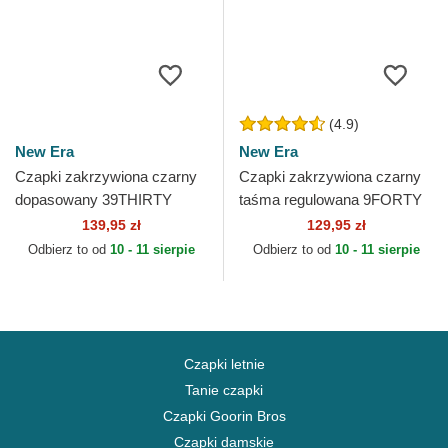
(4.9)
New Era
New Era
Czapki zakrzywiona czarny
Czapki zakrzywiona czarny
dopasowany 39THIRTY
taśma regulowana 9FORTY
Evergreen Neo Las Vegas
The League Las Vegas
139,95 zł
129,95 zł
Raiders NFL New Era
Raiders NFL New Era
Odbierz to od
10 - 11 sierpie
Odbierz to od
10 - 11 sierpie
Czapki letnie
Tanie czapki
Czapki Goorin Bros
Czapki damskie