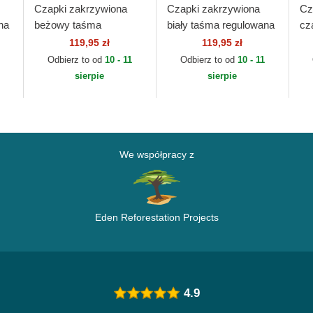
Czapki zakrzywiona
Czapki zakrzywiona
Cz
na
beżowy taśma
biały taśma regulowana
cz
regulowana 9FORTY
9FORTY League
re
119,95 zł
119,95 zł
League Essential New
Essential Los Angeles
Le
Odbierz to od
10 - 11
Odbierz to od
10 - 11
ra
York Yankees MLB
Dodgers MLB New Era
Ch
sierpie
sierpie
New Era
Er
We współpracy z
Eden Reforestation Projects
4.9