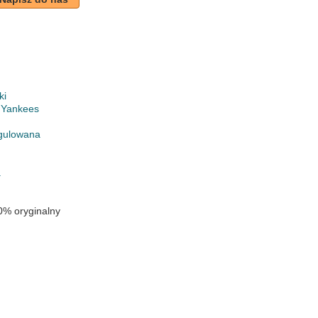
ki
 Yankees
gulowana
a
0% oryginalny