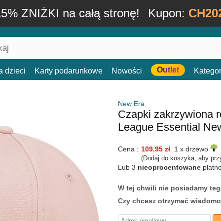
15% ZNIŻKI na całą stronę!
Kupon:
CH20
Outlet
a dzieci
Karty podarunkowe
Nowości
Kategor
New Era
Czapki zakrzywiona 
League Essential N
Cena :
109,95 zł
1 x drzewo
(Dodaj do koszyka, aby prz
Lub 3
nieoprocentowane
płatn
W tej chwili nie posiadamy t
Czy chcesz otrzymać wiadomo