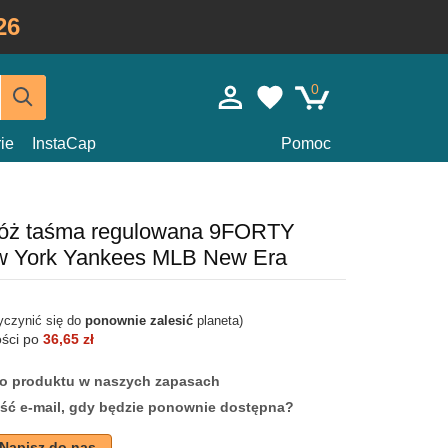
26
0
ie
InstaCap
Pomoc
róż taśma regulowana 9FORTY
ew York Yankees MLB New Era
yczynić się do
ponownie zalesić
planeta)
ości po
36,65 zł
ego produktu w naszych zapasach
ść e-mail, gdy będzie ponownie dostępna?
Napisz do nas