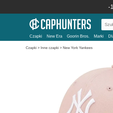
-
Czapki
New Era
Goorin Bros.
Marki
Dl
Czapki
>
Inne czapki
>
New York Yankees