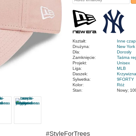
Kształt:
Inne czap
Drużyna:
New York
Dla:
Dorosły
Zamknięcie:
Taśma re
Projekt:
Unisex
Liga:
MLB
Daszek:
Krzywizn
Sylwetka:
9FORTY
Kolor:
Róż
Stan:
Nowy; 10
#StyleForTrees