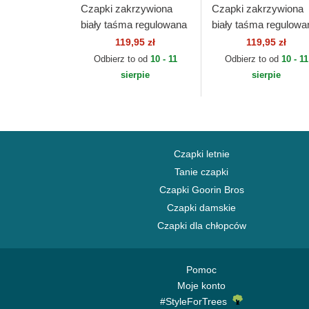
Czapki zakrzywiona
Czapki zakrzywiona
biały taśma regulowana
biały taśma regulowa
9FORTY League
9FORTY League
119,95 zł
119,95 zł
Essential New York
Essential New York
Odbierz to od
10 - 11
Odbierz to od
10 - 11
Yankees MLB New Era
Yankees MLB New E
sierpie
sierpie
Czapki letnie
Tanie czapki
Czapki Goorin Bros
Czapki damskie
Czapki dla chłopców
Pomoc
Moje konto
#StyleForTrees