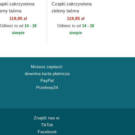
apki zakrzywiona
Czapki zakrzywiona
arny taśma
zielony taśma
gulowana 9FORTY
regulowana 9FORTY
119,95 zł
119,95 zł
ague Essential
League Essential Los
Odbierz to od
14 - 18
Odbierz to od
14 - 18
icago Bulls NBA New
Angeles Dodgers MLB
sierpie
sierpie
a
New Era
Możesz zapłacić:
dowolna karta płatnicza
PayPal
Przelewy24
Znajdź nas w:
TikTok
Facebook