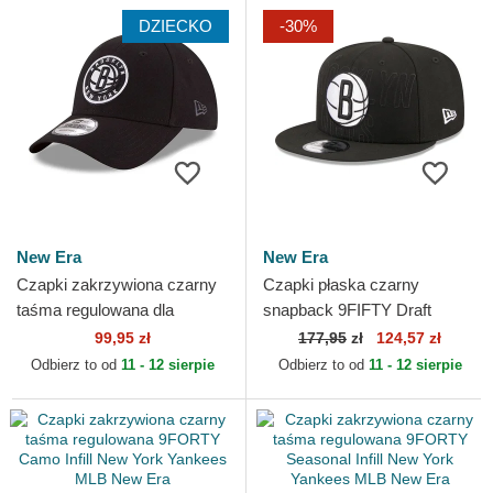
DZIECKO
-30%
New Era
New Era
Czapki zakrzywiona czarny
Czapki płaska czarny
taśma regulowana dla
snapback 9FIFTY Draft
dziecka 9FORTY The
Edition 2023 Brooklyn Nets
99,95 zł
177,95
zł
124,57 zł
League Brooklyn Nets NBA
NBA New Era
Odbierz to od
11 - 12 sierpie
Odbierz to od
11 - 12 sierpie
New Era