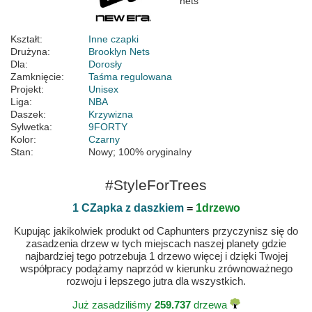
Kształt:
Inne czapki
Drużyna:
Brooklyn Nets
Dla:
Dorosły
Zamknięcie:
Taśma regulowana
Projekt:
Unisex
Liga:
NBA
Daszek:
Krzywizna
Sylwetka:
9FORTY
Kolor:
Czarny
Stan:
Nowy; 100% oryginalny
#StyleForTrees
1 CZapka z daszkiem
=
1drzewo
Kupując jakikolwiek produkt od Caphunters przyczynisz się do
zasadzenia drzew w tych miejscach naszej planety gdzie
najbardziej tego potrzebuja 1 drzewo więcej i dzięki Twojej
współpracy podążamy naprzód w kierunku zrównoważnego
rozwoju i lepszego jutra dla wszystkich.
Już zasadziliśmy
259.737
drzewa