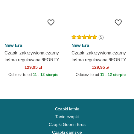
(5)
New Era
New Era
Czapki zakrzywiona czarny
Czapki zakrzywiona czarny
taśma regulowana 9FORTY
taśma regulowana 9FORTY
Camo Infill New York
Seasonal Infill New York
129,95 zł
129,95 zł
Yankees MLB New Era
Yankees MLB New Era
Odbierz to od
11 - 12 sierpie
Odbierz to od
11 - 12 sierpie
Czapki letnie
Tanie czapki
Czapki Goorin Bros
Czapki damskie