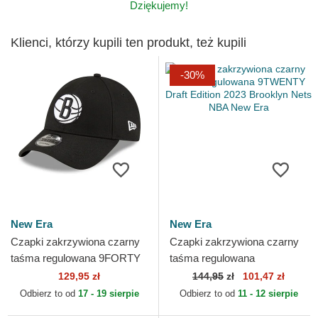
Dziękujemy!
Klienci, którzy kupili ten produkt, też kupili
-30%
New Era
New Era
Czapki zakrzywiona czarny
Czapki zakrzywiona czarny
taśma regulowana 9FORTY
taśma regulowana
The League Brooklyn Nets
9TWENTY Draft Edition 2023
129,95 zł
144,95
zł
101,47 zł
NBA New Era
Brooklyn Nets NBA New Era
Odbierz to od
17 - 19 sierpie
Odbierz to od
11 - 12 sierpie