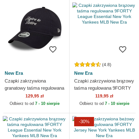
(4.8)
New Era
New Era
Czapki zakrzywiona
Czapki zakrzywiona brązowy
granatowy taśma regulowana
taśma regulowana 9FORTY
9TWENTY Aspire To Retire
League Essential New York
129,95 zł
119,95 zł
Slogan New Era
Yankees MLB New Era
Odbierz to od
7 - 10 sierpie
Odbierz to od
7 - 10 sierpie
-30%