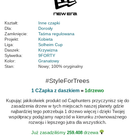
Kształt:
Inne czapki
Dla:
Dorosły
Zamknięcie:
Taśma regulowana
Projekt:
Kobieta
Liga:
Solheim Cup
Daszek:
Krzywizna
Sylwetka:
9FORTY
Kolor:
Granatowy
Stan:
Nowy; 100% oryginalny
#StyleForTrees
1 CZapka z daszkiem
=
1drzewo
Kupując jakikolwiek produkt od Caphunters przyczynisz się do
zasadzenia drzew w tych miejscach naszej planety gdzie
najbardziej tego potrzebuja 1 drzewo więcej i dzięki Twojej
współpracy podążamy naprzód w kierunku zrównoważnego
rozwoju i lepszego jutra dla wszystkich.
Już zasadziliśmy
259.408
drzewa