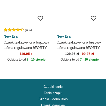
(4.6)
New Era
New Era
Czapki zakrzywiona brązowy
Czapki zakrzywiona beżowy
taśma regulowana 9FORTY
taśma regulowana 9FORTY
League Essential New York
Jersey New York Yankees
119,95 zł
129,95
zł
90,97 zł
Yankees MLB New Era
MLB New Era
Odbierz to od
7 - 10 sierpie
Odbierz to od
7 - 10 sierpie
Czapki letnie
Tanie czapki
Czapki Goorin Bros
Czapki damskie