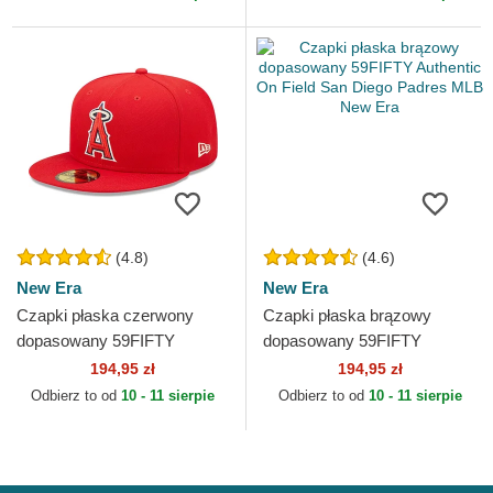
Era
Era
(4.8)
(4.6)
New Era
New Era
Czapki płaska czerwony
Czapki płaska brązowy
dopasowany 59FIFTY
dopasowany 59FIFTY
Authentic On Field Los
Authentic On Field San Diego
194,95 zł
194,95 zł
Angeles Angels MLB New
Padres MLB New Era
Odbierz to od
10 - 11 sierpie
Odbierz to od
10 - 11 sierpie
Era