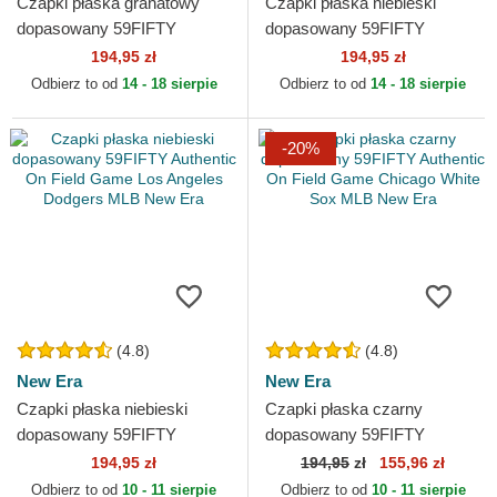
Czapki płaska granatowy
Czapki płaska niebieski
dopasowany 59FIFTY
dopasowany 59FIFTY
Authentic On Field
Authentic On Field Kansas
194,95 zł
194,95 zł
Milwaukee Brewers MLB
City Royals MLB New Era
Odbierz to od
14 - 18 sierpie
Odbierz to od
14 - 18 sierpie
New Era
-20%
(4.8)
(4.8)
New Era
New Era
Czapki płaska niebieski
Czapki płaska czarny
dopasowany 59FIFTY
dopasowany 59FIFTY
Authentic On Field Game Los
Authentic On Field Game
194,95 zł
194,95
zł
155,96 zł
Angeles Dodgers MLB New
Chicago White Sox MLB New
Odbierz to od
10 - 11 sierpie
Odbierz to od
10 - 11 sierpie