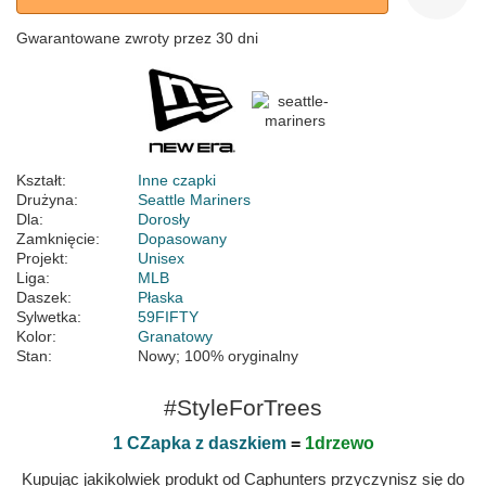
Gwarantowane zwroty przez 30 dni
Kształt:
Inne czapki
Drużyna:
Seattle Mariners
Dla:
Dorosły
Zamknięcie:
Dopasowany
Projekt:
Unisex
Liga:
MLB
Daszek:
Płaska
Sylwetka:
59FIFTY
Kolor:
Granatowy
Stan:
Nowy; 100% oryginalny
#StyleForTrees
1 CZapka z daszkiem
=
1drzewo
Kupując jakikolwiek produkt od Caphunters przyczynisz się do