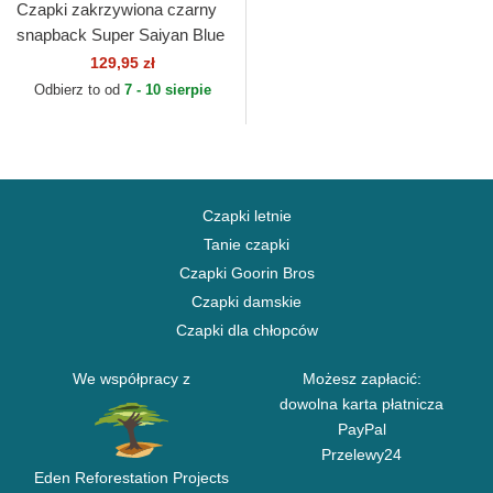
Czapki zakrzywiona czarny
snapback Super Saiyan Blue
CAS GOK1 Son Goku
129,95 zł
Dragon Ball Capslab
Odbierz to od
7 - 10 sierpie
Czapki letnie
Tanie czapki
Czapki Goorin Bros
Czapki damskie
Czapki dla chłopców
We współpracy z
Możesz zapłacić:
dowolna karta płatnicza
PayPal
Przelewy24
Eden Reforestation Projects