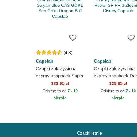
(4.8)
Capslab
Capslab
Czapki zakrzywiona
Czapki zakrzywiona
czarny snapback Super
czarny snapback Da
Saiyan Blue CAS GOK1
Power SP PRI3
129,95 zł
129,95 zł
Son Goku Dragon Ball
Złośnica Disney
Odbierz to od
7 - 10
Odbierz to od
7 - 10
Capslab
Capslab
sierpie
sierpie
Czapki letnie