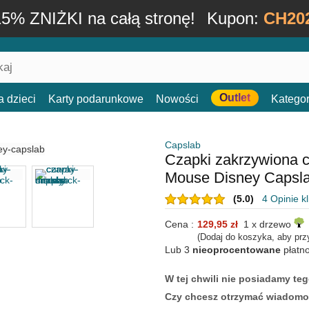
15% ZNIŻKI na całą stronę!
Kupon:
CH20
Outlet
a dzieci
Karty podarunkowe
Nowości
Kategor
Capslab
Czapki zakrzywiona 
Mouse Disney Capsl
(5.0)
4 Opinie k
Cena :
129,95 zł
1 x drzewo
(Dodaj do koszyka, aby prz
Lub 3
nieoprocentowane
płatn
W tej chwili nie posiadamy t
Czy chcesz otrzymać wiadomo