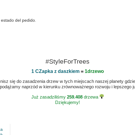
 estado del pedido.
#StyleForTrees
1 CZapka z daszkiem
=
1drzewo
isz się do zasadzenia drzew w tych miejscach naszej planety gdzie n
 podążamy naprzód w kierunku zrównoważnego rozwoju i lepszego jut
Już zasadziliśmy
259.408
drzewa
Dziękujemy!