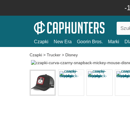
-
Czapki
New Era
Goorin Bros.
Marki
Dl
Czapki
>
Trucker
>
Disney