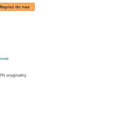
Napisz do nas
k
ouse
a
0% oryginalny