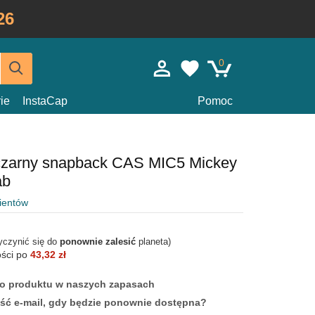
26
0
ie
InstaCap
Pomoc
czarny snapback CAS MIC5 Mickey
ab
lientów
yczynić się do
ponownie zalesić
planeta)
ości po
43,32 zł
ego produktu w naszych zapasach
ść e-mail, gdy będzie ponownie dostępna?