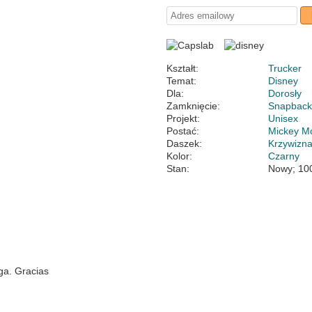
Kształt:
Trucker
Temat:
Disney
Dla:
Dorosły
Zamknięcie:
Snapbac
Projekt:
Unisex
Postać:
Mickey M
Daszek:
Krzywizn
Kolor:
Czarny
Stan:
Nowy; 10
ga. Gracias