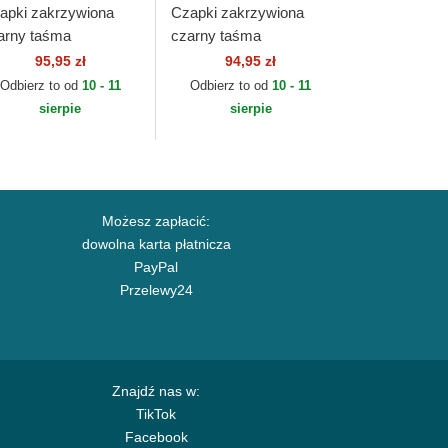
apki zakrzywiona
Czapki zakrzywiona
arny taśma
czarny taśma
gulowana dla dziecka
regulowana dla dziecka
95,95 zł
94,95 zł
ORTY League
9FORTY League
Odbierz to od
10 - 11
Odbierz to od
10 - 11
sential New York
Essential New York
sierpie
sierpie
nkees...
Yankees...
Możesz zapłacić:
dowolna karta płatnicza
PayPal
Przelewy24
Znajdź nas w:
TikTok
Facebook