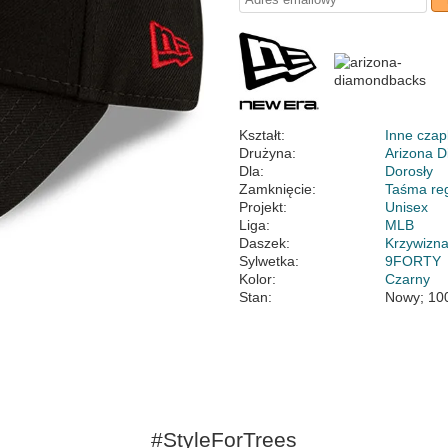
Kształt:
Inne czap
Drużyna:
Arizona 
Dla:
Dorosły
Zamknięcie:
Taśma re
Projekt:
Unisex
Liga:
MLB
Daszek:
Krzywizn
Sylwetka:
9FORTY
Kolor:
Czarny
Stan:
Nowy; 10
#StyleForTrees