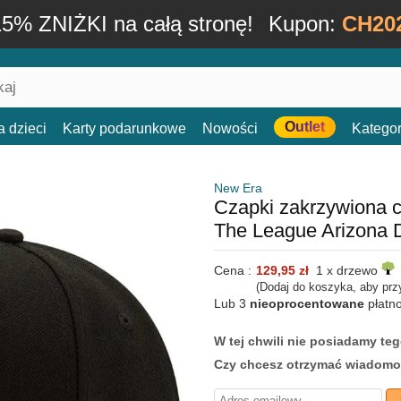
15% ZNIŻKI na całą stronę!
Kupon:
CH20
Outlet
a dzieci
Karty podarunkowe
Nowości
Kategor
New Era
Czapki zakrzywiona 
The League Arizona
Cena :
129,95 zł
1 x drzewo
(Dodaj do koszyka, aby prz
Lub 3
nieoprocentowane
płatn
W tej chwili nie posiadamy t
Czy chcesz otrzymać wiadomo