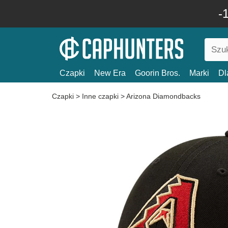
-
Czapki
New Era
Goorin Bros.
Marki
Dl
Czapki
>
Inne czapki
>
Arizona Diamondbacks