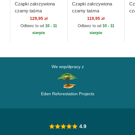
Czapki zakrzywiona
Czapki zakrzywiona
Cz
czarny taśma
czarny taśma
cz
regulowana 9FORTY
regulowana 9FORTY
re
129,95 zł
119,95 zł
L
REPREVE League
League Essential New
9F
Odbierz to od
10 - 11
Odbierz to od
10 - 11
Essential New York
York Yankees MLB
Es
sierpie
sierpie
Yankees MLB...
New Era
Ya
We współpracy z
Eden Reforestation Projects
4.9