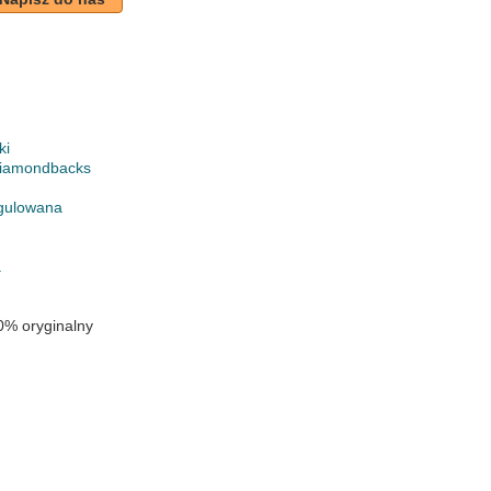
ki
Diamondbacks
gulowana
a
0% oryginalny