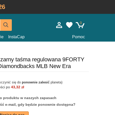
26
0
ie
InstaCap
Pomoc
czarny taśma regulowana 9FORTY
 Diamondbacks MLB New Era
yczynić się do
ponownie zalesić
planeta)
ości po
43,32 zł
ego produktu w naszych zapasach
ść e-mail, gdy będzie ponownie dostępna?
Napisz do nas