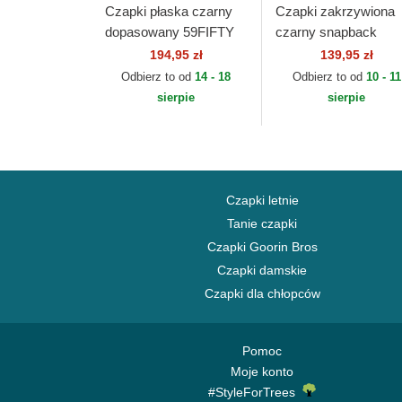
Czapki płaska czarny
Czapki zakrzywiona
dopasowany 59FIFTY
czarny snapback
AC Perf Arizona
9FORTY M-Crown
194,95 zł
139,95 zł
Diamondbacks MLB
Arizona Cardinals NF
Odbierz to od
14 - 18
Odbierz to od
10 - 11
New Era
New Era
sierpie
sierpie
Czapki letnie
Tanie czapki
Czapki Goorin Bros
Czapki damskie
Czapki dla chłopców
Pomoc
Moje konto
#StyleForTrees