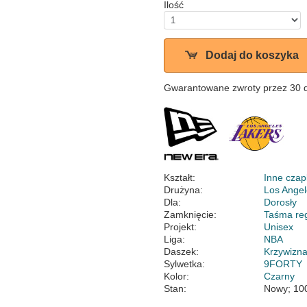
Ilość
Dodaj do koszyka
Gwarantowane zwroty przez 30 
Kształt:
Inne czap
Drużyna:
Los Angel
Dla:
Dorosły
Zamknięcie:
Taśma re
Projekt:
Unisex
Liga:
NBA
Daszek:
Krzywizn
Sylwetka:
9FORTY
Kolor:
Czarny
Stan:
Nowy; 10