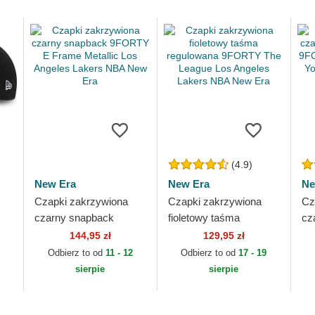
(4.9)
New Era
New Era
Ne
Czapki zakrzywiona
Czapki zakrzywiona
Cz
czarny snapback
fioletowy taśma
cz
9FORTY E Frame
regulowana 9FORTY
re
144,95 zł
129,95 zł
es
Metallic Los Angeles
The League Los
Po
Odbierz to od
11 - 12
Odbierz to od
17 - 19
Lakers NBA New Era
Angeles Lakers NBA
Ya
sierpie
sierpie
New Era