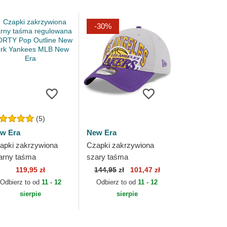
-30%
(5)
w Era
New Era
apki zakrzywiona
Czapki zakrzywiona
arny taśma
szary taśma
gulowana 9FORTY
regulowana 9TWENTY
119,95 zł
144,95
zł
101,47 zł
p Outline New York
Tip Off 2023 Los
Odbierz to od
11 - 12
Odbierz to od
11 - 12
nkees MLB New Era
Angeles Lakers NBA
sierpie
sierpie
New Era