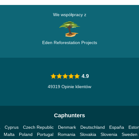
We współpracy z
Eden Reforestation Projects
4.9
49319 Opinie klientów
Caphunters
a
Cyprus
Czech Republic
Denmark
Deutschland
España
Eston
Malta
Poland
Portugal
Romania
Slovakia
Slovenia
Sweden