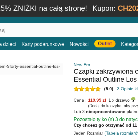
15% ZNIŻKI na całą stronę!
Kupon:
CH20
Outlet
a dzieci
Karty podarunkowe
Nowości
Kategor
New Era
Czapki zakrzywiona 
Essential Outline Lo
(5.0)
3 Opinie k
Cena :
119,95 zł
1 x drzewo
(Dodaj do koszyka, aby prz
Lub 3
nieoprocentowane
płatn
Pozostało tylko (n) 3 do naty
Czy chcesz go otrzymać od 11
Jeden Rozmiar
(Tabela rozmiaró