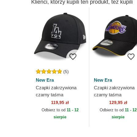
Klienci, którzy kupili ten produkt, też kupili
(5)
New Era
New Era
Czapki zakrzywiona
Czapki zakrzywiona
czarny taśma
czarny taśma
regulowana 9FORTY
regulowana 9FORTY
119,95 zł
129,95 zł
Pop Outline Los
Microfibre Los Angel
Odbierz to od
11 - 12
Odbierz to od
11 - 12
Angeles Dodgers MLB
Lakers NBA New Era
sierpie
sierpie
New Era