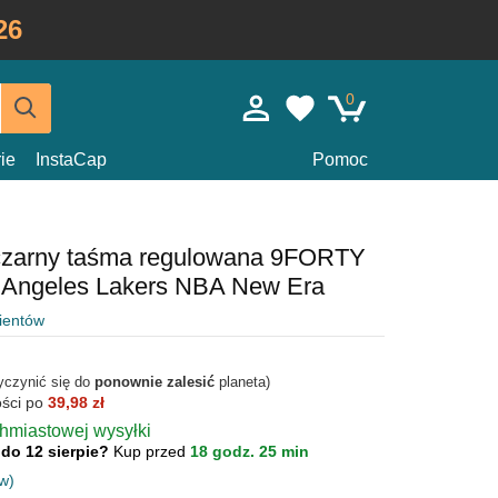
26
0
ie
InstaCap
Pomoc
czarny taśma regulowana 9FORTY
s Angeles Lakers NBA New Era
lientów
yczynić się do
ponownie zalesić
planeta)
ości po
39,98 zł
chmiastowej wysyłki
 do 12 sierpie?
Kup przed
18 godz. 25 min
w)