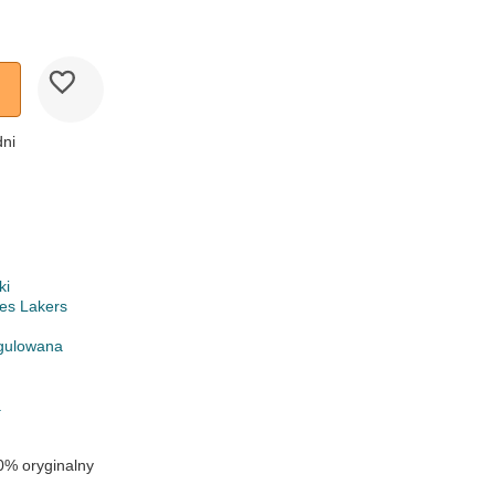
dni
ki
es Lakers
gulowana
a
0% oryginalny