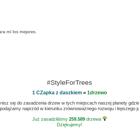
ra mí los mejores.
#StyleForTrees
1 CZapka z daszkiem
=
1drzewo
isz się do zasadzenia drzew w tych miejscach naszej planety gdzie n
 podążamy naprzód w kierunku zrównoważnego rozwoju i lepszego jut
Już zasadziliśmy
259.589
drzewa
Dziękujemy!