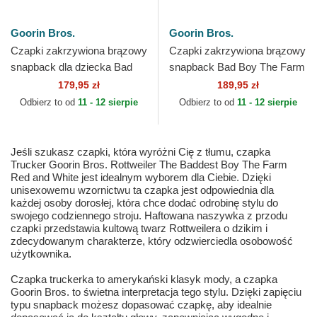
Goorin Bros.
Goorin Bros.
Czapki zakrzywiona brązowy
Czapki zakrzywiona brązowy
snapback dla dziecka Bad
snapback Bad Boy The Farm
Boy Mini The Farm Goorin
Goorin Bros.
179,95 zł
189,95 zł
Bros.
Odbierz to od
11 - 12 sierpie
Odbierz to od
11 - 12 sierpie
Jeśli szukasz czapki, która wyróżni Cię z tłumu, czapka
Trucker Goorin Bros. Rottweiler The Baddest Boy The Farm
Red and White jest idealnym wyborem dla Ciebie. Dzięki
unisexowemu wzornictwu ta czapka jest odpowiednia dla
każdej osoby dorosłej, która chce dodać odrobinę stylu do
swojego codziennego stroju. Haftowana naszywka z przodu
czapki przedstawia kultową twarz Rottweilera o dzikim i
zdecydowanym charakterze, który odzwierciedla osobowość
użytkownika.
Czapka truckerka to amerykański klasyk mody, a czapka
Goorin Bros. to świetna interpretacja tego stylu. Dzięki zapięciu
typu snapback możesz dopasować czapkę, aby idealnie