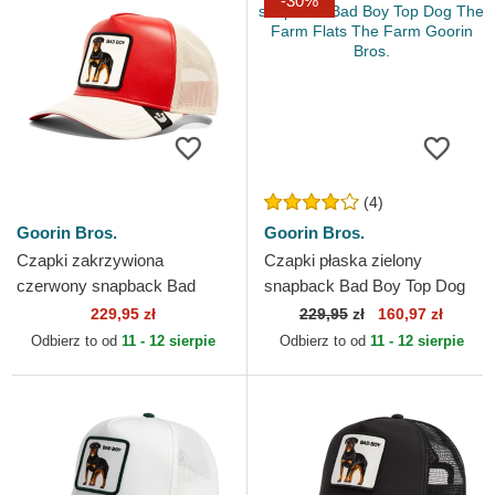
-30%
(4)
Goorin Bros.
Goorin Bros.
Czapki zakrzywiona
Czapki płaska zielony
czerwony snapback Bad
snapback Bad Boy Top Dog
Shleather Boy The Farm
The Farm Flats The Farm
229,95 zł
229,95
zł
160,97 zł
Goorin Bros.
Goorin Bros.
Odbierz to od
11 - 12 sierpie
Odbierz to od
11 - 12 sierpie