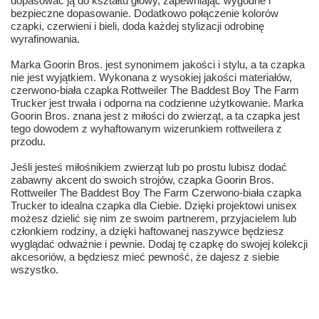
dopasować ją do kształtu głowy, zapewniając wygodne i
bezpieczne dopasowanie. Dodatkowo połączenie kolorów
czapki, czerwieni i bieli, doda każdej stylizacji odrobinę
wyrafinowania.
Marka Goorin Bros. jest synonimem jakości i stylu, a ta czapka
nie jest wyjątkiem. Wykonana z wysokiej jakości materiałów,
czerwono-biała czapka Rottweiler The Baddest Boy The Farm
Trucker jest trwała i odporna na codzienne użytkowanie. Marka
Goorin Bros. znana jest z miłości do zwierząt, a ta czapka jest
tego dowodem z wyhaftowanym wizerunkiem rottweilera z
przodu.
Jeśli jesteś miłośnikiem zwierząt lub po prostu lubisz dodać
zabawny akcent do swoich strojów, czapka Goorin Bros.
Rottweiler The Baddest Boy The Farm Czerwono-biała czapka
Trucker to idealna czapka dla Ciebie. Dzięki projektowi unisex
możesz dzielić się nim ze swoim partnerem, przyjacielem lub
członkiem rodziny, a dzięki haftowanej naszywce będziesz
wyglądać odważnie i pewnie. Dodaj tę czapkę do swojej kolekcji
akcesoriów, a będziesz mieć pewność, że dajesz z siebie
wszystko.