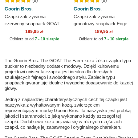
(5)
(5)
Goorin Bros.
Goorin Bros.
Czapki zakrzywiona
Czapki zakrzywiona
czerwony snapback GOAT
granatowy snapback Edge
MV Butter The Farm MVP
Goat The Farm Goorin Bros.
189,95 zł
189,95 zł
The Farm Goorin Bros.
Odbierz to od
7 - 10 sierpie
Odbierz to od
7 - 10 sierpie
The Goorin Bros. The GOAT The Farm koza żółta czapka typu
trucker to niezbędny dodatek modowy. Dzięki kultowemu
projektowi unisex ta czapka jest idealna dla dorosłych
szukających fajnego i swobodnego stylu. Zapięcie typu
snapback gwarantuje idealne i wygodne dopasowanie do każdej
głowy.
Jedną z najbardziej charakterystycznych cech tej czapki jest
naszywka z wyhaftowanym kozą, zwierzęciem
reprezentującym markę Goorin Bros. Ta naszywka jest próbką
jakości i staranności, z jaką wykonano każdy szczegół tej
czapki. Dodatkowo koza pojawia się w różnych częściach
czapki, co nadaje jej zabawnego i oryginalnego charakteru.