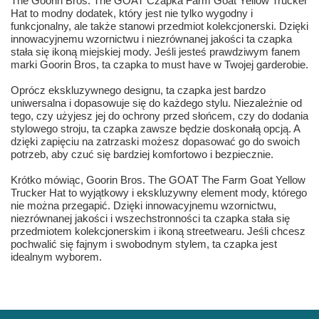
The Goorin Bros. The GOAT Czapka Farm Goat Yellow Trucker
Hat to modny dodatek, który jest nie tylko wygodny i
funkcjonalny, ale także stanowi przedmiot kolekcjonerski. Dzięki
innowacyjnemu wzornictwu i niezrównanej jakości ta czapka
stała się ikoną miejskiej mody. Jeśli jesteś prawdziwym fanem
marki Goorin Bros, ta czapka to must have w Twojej garderobie.
Oprócz ekskluzywnego designu, ta czapka jest bardzo
uniwersalna i dopasowuje się do każdego stylu. Niezależnie od
tego, czy użyjesz jej do ochrony przed słońcem, czy do dodania
stylowego stroju, ta czapka zawsze będzie doskonałą opcją. A
dzięki zapięciu na zatrzaski możesz dopasować go do swoich
potrzeb, aby czuć się bardziej komfortowo i bezpiecznie.
Krótko mówiąc, Goorin Bros. The GOAT The Farm Goat Yellow
Trucker Hat to wyjątkowy i ekskluzywny element mody, którego
nie można przegapić. Dzięki innowacyjnemu wzornictwu,
niezrównanej jakości i wszechstronności ta czapka stała się
przedmiotem kolekcjonerskim i ikoną streetwearu. Jeśli chcesz
pochwalić się fajnym i swobodnym stylem, ta czapka jest
idealnym wyborem.