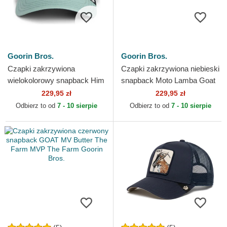
Goorin Bros.
Goorin Bros.
Czapki zakrzywiona
Czapki zakrzywiona niebieski
wielokolorowy snapback Him
snapback Moto Lamba Goat
Goat Verry Dapper The Farm
The Farm Goorin Bros.
229,95 zł
229,95 zł
Goorin Bros.
Odbierz to od
7 - 10 sierpie
Odbierz to od
7 - 10 sierpie