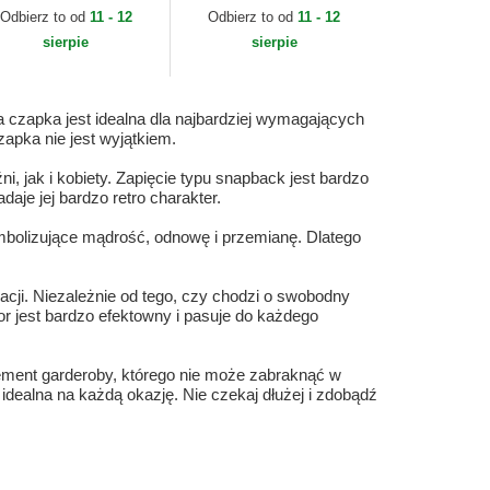
orin Bros.
Goorin Bros.
Odbierz to od
11 - 12
Odbierz to od
11 - 12
sierpie
sierpie
a czapka jest idealna dla najbardziej wymagających
zapka nie jest wyjątkiem.
, jak i kobiety. Zapięcie typu snapback jest bardzo
aje jej bardzo retro charakter.
mbolizujące mądrość, odnowę i przemianę. Dlatego
uacji. Niezależnie od tego, czy chodzi o swobodny
or jest bardzo efektowny i pasuje do każdego
lement garderoby, którego nie może zabraknąć w
idealna na każdą okazję. Nie czekaj dłużej i zdobądź