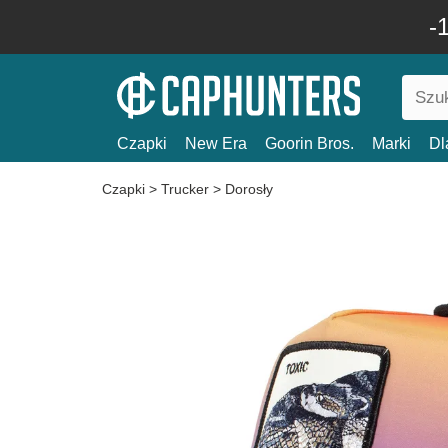
-
Czapki
New Era
Goorin Bros.
Marki
Dl
Czapki
>
Trucker
>
Dorosły