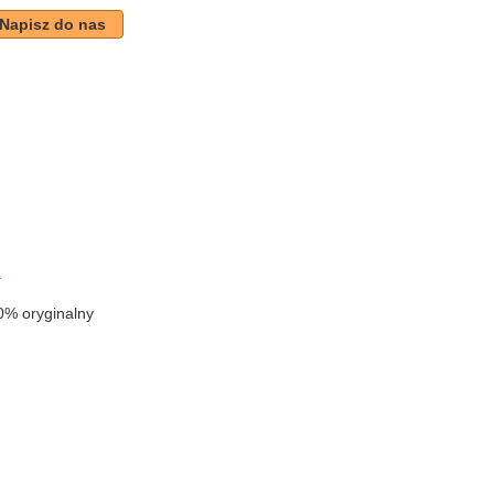
Napisz do nas
k
a
0% oryginalny