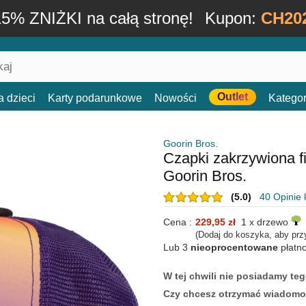
15% ZNIŻKI na całą stronę!
Kupon:
CH20
Outlet
a dzieci
Karty podarunkowe
Nowości
Kategor
Goorin Bros.
Czapki zakrzywiona f
Goorin Bros.
(5.0)
40 Opinie 
Cena :
229,95 zł
1 x drzewo
(Dodaj do koszyka, aby prz
Lub 3
nieoprocentowane
płatn
W tej chwili nie posiadamy t
Czy chcesz otrzymać wiadomo