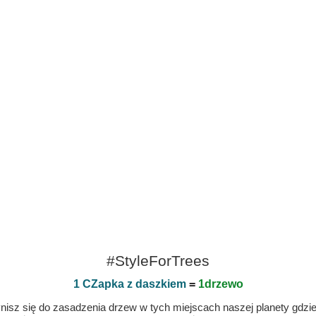
#StyleForTrees
1 CZapka z daszkiem
=
1drzewo
isz się do zasadzenia drzew w tych miejscach naszej planety gdzie n