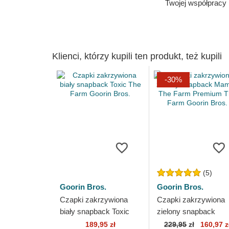
Twojej współpracy
Klienci, którzy kupili ten produkt, też kupili
-30%
(5)
Goorin Bros.
Goorin Bros.
Czapki zakrzywiona
Czapki zakrzywiona
biały snapback Toxic
zielony snapback
The Farm Goorin Bros.
Mamba The Farm
189,95 zł
229,95
zł
160,97 z