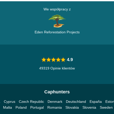
We współpracy z
Eden Reforestation Projects
4.9
49319 Opinie klientów
Caphunters
a
Cyprus
Czech Republic
Denmark
Deutschland
España
Eston
Malta
Poland
Portugal
Romania
Slovakia
Slovenia
Sweden