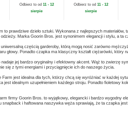
Premium The Farm
Bros.
Go
Odbierz to od
11 - 12
Odbierz to od
11 - 12
Goorin Bros.
sierpie
sierpie
m to prawdziwe dzieło sztuki. Wykonana z najlepszych materiałów, t
odzieży. Marka Goorin Bros. jest synonimem elegancji i stylu, a ta c
zo uniwersalną częścią garderoby, którą mogą nosić zarówno mężczyźni
ru głowy. Ponadto czapka ma klasyczny kształt ciężarówki, który nad
adaje jej bardzo oryginalny i efektowny akcent. Wąż to zwierzę sy
 się z tymi energiami i przyciągnięcie ich do naszego życia.
 Farm jest idealna dla tych, którzy chcą się wyróżniać w każdej syt
ka jest idealnym uzupełnieniem każdego stroju. Ponadto fioletowy kol
Farm firmy Goorin Bros. to wyjątkowy, elegancki i bardzo wygodny e
pu snapback i haftowana naszywka węża sprawiają, że ta czapka jest 