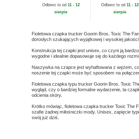
Premium The Farm
Odbierz to od
11 - 12
Odbierz to od
11 - 12
Goorin Bros.
sierpie
sierpie
Fioletowa czapka trucker Goorin Bros. Toxic The Far
dorosłych szukających wyjątkowej i wysokiej jakości 
Konstrukcja tej czapki jest unisex, co czyni ją bard
wygodne i idealnie dopasowuje się do każdego rozmia
Naszywka na czapce jest wyhaftowana z wężem, co n
noszenie tej czapki może być sposobem na połączenie
Fioletowa czapka typu trucker Goorin Bros. Toxic The
wygląd, czy o bardziej formalne wydarzenie, ta czap
odcienia skóry.
Krótko mówiąc, fioletowa czapka trucker Toxic The 
szafie żadnej miłośniczki mody. Unisex, zapięcie ty
swój już dziś.