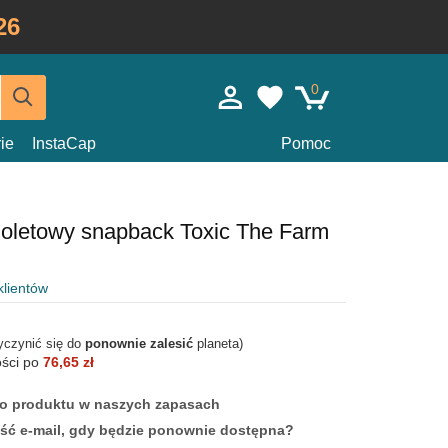
26
0
ie
InstaCap
Pomoc
ioletowy snapback Toxic The Farm
klientów
yczynić się do
ponownie zalesić
planeta)
ości po
76,65 zł
ego produktu w naszych zapasach
ść e-mail, gdy będzie ponownie dostępna?