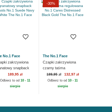
-30%
e No.1 Face
The No.1 Face
apki zakrzywiona
Czapki zakrzywiona
anatowy snapback
czarny taśma
usts No.1 Suede
regulowana No.1 Cares
189,95 zł
189,95
zł
132,97 zł
vy White The No.1
Distressed Black Gold
Odbierz to od
10 - 11
Odbierz to od
10 - 11
ce
The No.1 Face
sierpie
sierpie