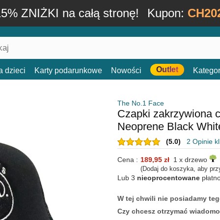
15% ZNIŻKI na całą stronę!
Kupon:
CH20
Outlet
a dzieci
Karty podarunkowe
Nowości
Kategor
The No.1 Face
Czapki zakrzywiona c
Neoprene Black Whit
(5.0)
2 Opinie k
Cena :
189,95 zł
1 x drzewo
(Dodaj do koszyka, aby prz
Lub 3
nieoprocentowane
płatn
W tej chwili nie posiadamy t
Czy chcesz otrzymać wiadomo