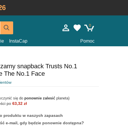
26
0
ie
InstaCap
Pomoc
zarny snapback Trusts No.1
e The No.1 Face
lientów
yczynić się do
ponownie zalesić
planeta)
ości po
63,32 zł
ego produktu w naszych zapasach
ść e-mail, gdy będzie ponownie dostępna?