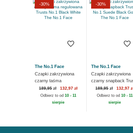
-30%
-30%
The No.1 Face
The No.1 Face
Czapki zakrzywiona
Czapki zakrzywiona
czarny taśma
czarny snapback Tru
regulowana Trusts No.1
No.1 Suede Black Go
189,95
zł
132,97 zł
189,95
zł
132,97 z
Black White The No.1
The No.1 Face
Odbierz to od
10 - 11
Odbierz to od
10 - 11
Face
sierpie
sierpie