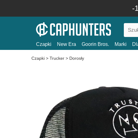
-
Czapki
New Era
Goorin Bros.
Marki
Dl
Czapki
>
Trucker
>
Dorosły