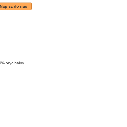
Napisz do nas
k
a
0% oryginalny