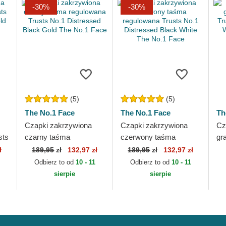
-30%
-30%
(5)
(5)
The No.1 Face
The No.1 Face
Th
Czapki zakrzywiona
Czapki zakrzywiona
Cz
sts
czarny taśma
czerwony taśma
gr
ld
regulowana Trusts No.1
regulowana Trusts No.1
Tr
ł
189,95
zł
132,97 zł
189,95
zł
132,97 zł
Distressed Black Gold
Distressed Black White
Na
Odbierz to od
10 - 11
Odbierz to od
10 - 11
The No.1 Face
The No.1 Face
Fa
sierpie
sierpie