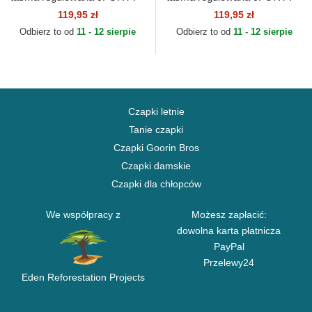
League Essential New York
League Essential New York
119,95 zł
119,95 zł
Yankees MLB New Era
Yankees MLB New Era
Odbierz to od
11 - 12 sierpie
Odbierz to od
11 - 12 sierpie
Czapki letnie
Tanie czapki
Czapki Goorin Bros
Czapki damskie
Czapki dla chłopców
We współpracy z
Możesz zapłacić:
dowolna karta płatnicza
PayPal
Przelewy24
Eden Reforestation Projects