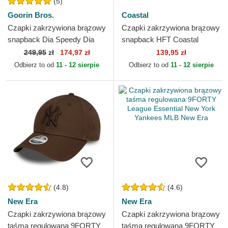
(5)
Goorin Bros.
Coastal
Czapki zakrzywiona brązowy
Czapki zakrzywiona brązowy
snapback Dia Speedy Dia
snapback HFT Coastal
Los Muertos The Farm
249,95
zł
174,97 zł
139,95 zł
Goorin Bros.
Odbierz to od
11 - 12 sierpie
Odbierz to od
11 - 12 sierpie
(4.8)
(4.6)
New Era
New Era
Czapki zakrzywiona brązowy
Czapki zakrzywiona brązowy
taśma regulowana 9FORTY
taśma regulowana 9FORTY