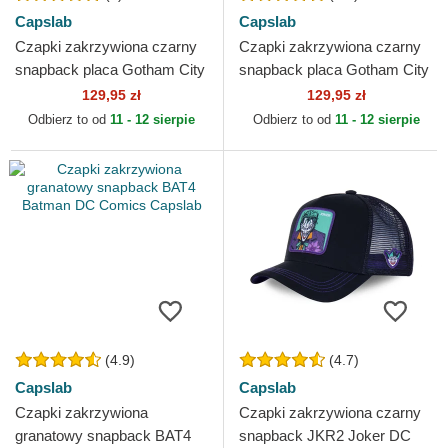
Capslab
Capslab
Czapki zakrzywiona czarny
Czapki zakrzywiona czarny
snapback placa Gotham City
snapback placa Gotham City
DC6 BATP1 Batman DC
BATP1 Batman DC Comics
129,95 zł
129,95 zł
Comics Capslab
Capslab
Odbierz to od
11 - 12 sierpie
Odbierz to od
11 - 12 sierpie
(4.9)
(4.7)
Capslab
Capslab
Czapki zakrzywiona
Czapki zakrzywiona czarny
granatowy snapback BAT4
snapback JKR2 Joker DC