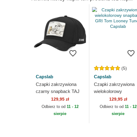
(5)
Capslab
Capslab
Czapki zakrzywiona
Czapki zakrzywiona
czarny snapback TAJ
wielokolorowy
PCT Tom i Jerry Looney
snapback GRI Tom
129,95 zł
129,95 zł
Tunes Capslab
Looney Tunes Capsl
Odbierz to od
11 - 12
Odbierz to od
11 - 12
sierpie
sierpie