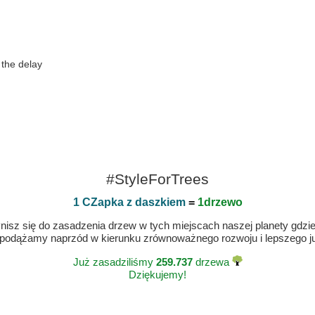
 the delay
#StyleForTrees
1 CZapka z daszkiem
=
1drzewo
isz się do zasadzenia drzew w tych miejscach naszej planety gdzie n
 podążamy naprzód w kierunku zrównoważnego rozwoju i lepszego jut
Już zasadziliśmy
259.737
drzewa
Dziękujemy!