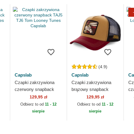
(4.9)
Capslab
Capslab
Ca
Czapki zakrzywiona
Czapki zakrzywiona
Cz
czerwony snapback
brązowy snapback
cz
TAJ5 TJ6 Tom Looney
COY2 Kojot Looney
To
129,95 zł
129,95 zł
ab
Tunes Capslab
Tunes Capslab
Ca
Odbierz to od
11 - 12
Odbierz to od
11 - 12
sierpie
sierpie