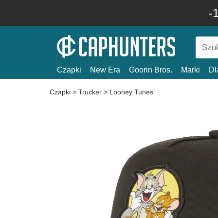
-
Czapki
New Era
Goorin Bros.
Marki
Dl
Czapki
>
Trucker
>
Looney Tunes