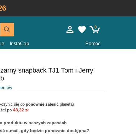
26
0
ie
InstaCap
Pomoc
zarny snapback TJ1 Tom i Jerry
ab
lientów
yczynić się do
ponownie zalesić
planeta)
ości po
43,32 zł
ego produktu w naszych zapasach
ść e-mail, gdy będzie ponownie dostępna?