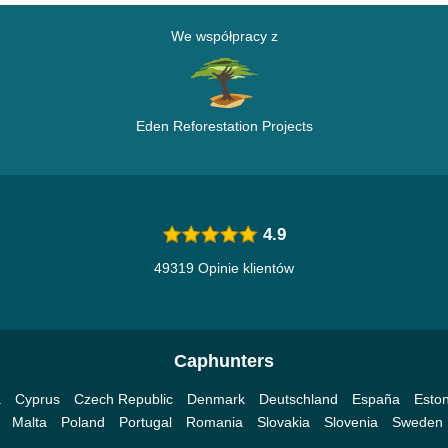
We współpracy z
Eden Reforestation Projects
4.9
49319 Opinie klientów
Caphunters
a
Cyprus
Czech Republic
Denmark
Deutschland
España
Eston
Malta
Poland
Portugal
Romania
Slovakia
Slovenia
Sweden