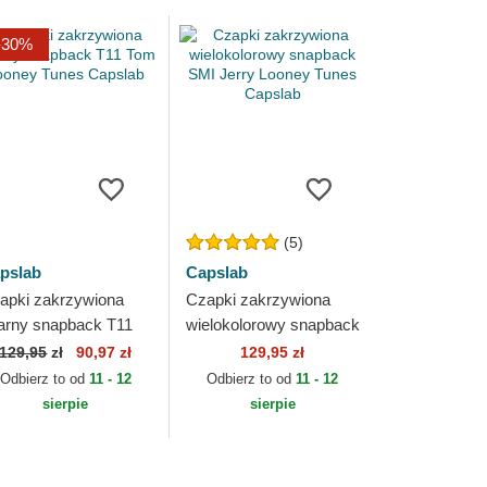
-30%
(5)
pslab
Capslab
apki zakrzywiona
Czapki zakrzywiona
arny snapback T11
wielokolorowy snapback
m Looney Tunes
SMI Jerry Looney
129,95
zł
90,97 zł
129,95 zł
pslab
Tunes Capslab
Odbierz to od
11 - 12
Odbierz to od
11 - 12
sierpie
sierpie