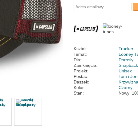
Kształt:
Trucker
Temat:
Looney T
Dla:
Dorosły
Zamknięcie:
Snapbac
Projekt:
Unisex
Postać:
Tom i Jer
Daszek:
Krzywizn
Kolor:
Czarny
Stan:
Nowy; 10