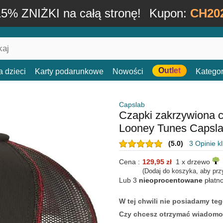
15% ZNIŻKI na całą stronę!
Kupon:
CH20
Outlet
a dzieci
Karty podarunkowe
Nowości
Kategor
Capslab
Czapki zakrzywiona c
Looney Tunes Capsl
(5.0)
3 Opinie k
Cena :
129,95 zł
1 x drzewo
(Dodaj do koszyka, aby prz
Lub 3
nieoprocentowane
płatn
W tej chwili nie posiadamy t
Czy chcesz otrzymać wiadomo