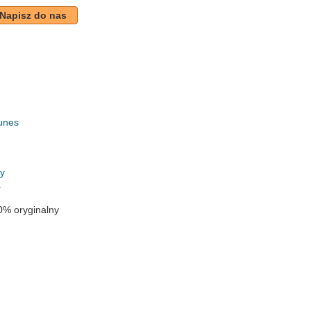
Napisz do nas
unes
k
ry
a
0% oryginalny