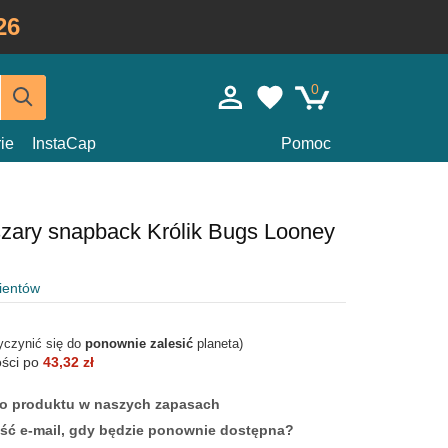
26
0
ie
InstaCap
Pomoc
szary snapback Królik Bugs Looney
lientów
yczynić się do
ponownie zalesić
planeta)
ości po
43,32 zł
ego produktu w naszych zapasach
ść e-mail, gdy będzie ponownie dostępna?