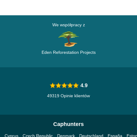
We współpracy z
Eden Reforestation Projects
4.9
49319 Opinie klientów
Caphunters
a
Cyprus
Czech Republic
Denmark
Deutschland
España
Eston