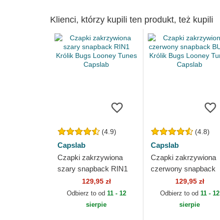
Klienci, którzy kupili ten produkt, też kupili
(4.9)
(4.8)
Capslab
Capslab
Czapki zakrzywiona
Czapki zakrzywiona
szary snapback RIN1
czerwony snapback
Królik Bugs Looney
BUG1 Królik Bugs
129,95 zł
129,95 zł
Tunes Capslab
Looney Tunes Capsl
Odbierz to od
11 - 12
Odbierz to od
11 - 12
sierpie
sierpie