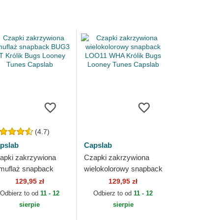
(4.7)
pslab
Capslab
apki zakrzywiona
Czapki zakrzywiona
muflaż snapback
wielokolorowy snapback
G3 CT Królik Bugs
LOO11 WHA Królik
129,95 zł
129,95 zł
oney Tunes Capslab
Bugs Looney Tunes
Odbierz to od
11 - 12
Odbierz to od
11 - 12
Capslab
sierpie
sierpie