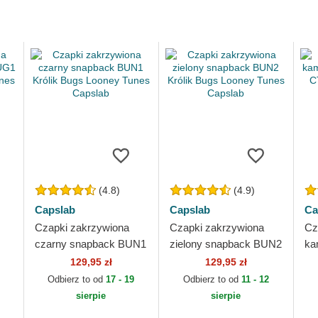
(4.8)
(4.9)
Capslab
Capslab
Ca
Czapki zakrzywiona
Czapki zakrzywiona
Cz
czarny snapback BUN1
zielony snapback BUN2
ka
Królik Bugs Looney
Królik Bugs Looney
BU
129,95 zł
129,95 zł
ab
Tunes Capslab
Tunes Capslab
Lo
Odbierz to od
17 - 19
Odbierz to od
11 - 12
sierpie
sierpie