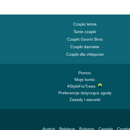
Czapki letnie
Tanie czapki
Czapki Goorin Bros
Czapki damskie
Czapki dla chłopców
Pomoc
Moje konto
#StyleForTrees
Preferencje dotyczące zgody
Zasady i warunki
Austria
Belgique
Bulgaria
Canada
Croati