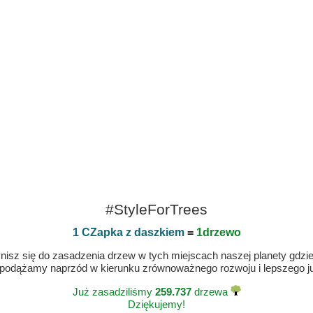
#StyleForTrees
1 CZapka z daszkiem
=
1drzewo
isz się do zasadzenia drzew w tych miejscach naszej planety gdzie n
 podążamy naprzód w kierunku zrównoważnego rozwoju i lepszego jut
Już zasadziliśmy
259.737
drzewa
Dziękujemy!