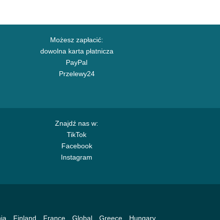
Możesz zapłacić:
dowolna karta płatnicza
PayPal
Przelewy24
Znajdź nas w:
TikTok
Facebook
Instagram
ia
Finland
France
Global
Greece
Hungary