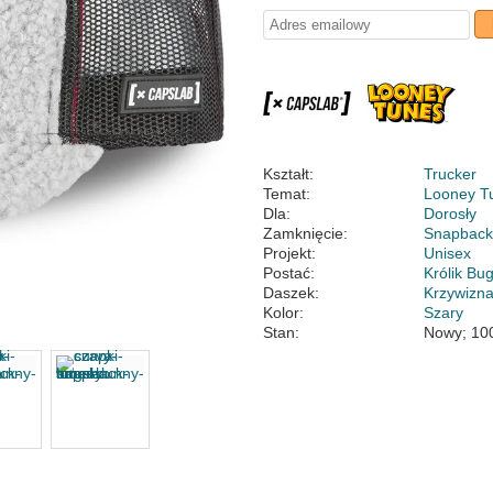
Kształt:
Trucker
Temat:
Looney T
Dla:
Dorosły
Zamknięcie:
Snapbac
Projekt:
Unisex
Postać:
Królik Bu
Daszek:
Krzywizn
Kolor:
Szary
Stan:
Nowy; 10