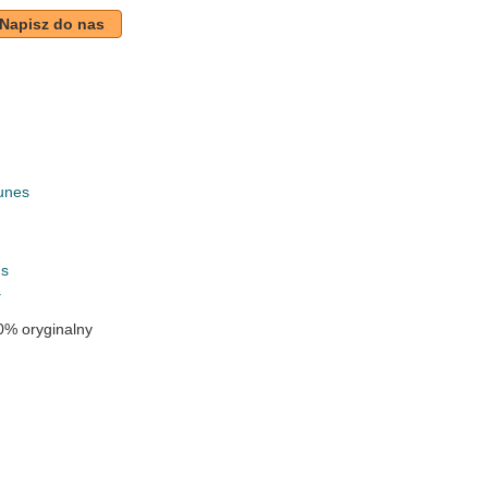
Napisz do nas
unes
k
gs
a
0% oryginalny