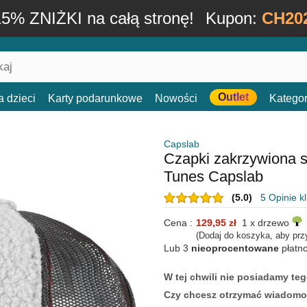
15% ZNIŻKI na całą stronę!
Kupon:
CH20
Outlet
a dzieci
Karty podarunkowe
Nowości
Kategor
Capslab
Czapki zakrzywiona 
Tunes Capslab
(5.0)
5 Opinie k
Cena :
129,95 zł
1 x drzewo
(Dodaj do koszyka, aby prz
Lub 3
nieoprocentowane
płatn
W tej chwili nie posiadamy t
Czy chcesz otrzymać wiadomo