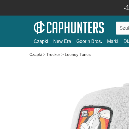
-
Czapki
New Era
Goorin Bros.
Marki
Dl
Czapki
>
Trucker
>
Looney Tunes