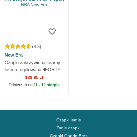
(4.5)
New Era
Czapki zakrzywiona czarny
taśma regulowana 9FORTY
The League San Antonio
129,95 zł
Spurs NBA New Era
Odbierz to od
11 - 12 sierpie
Czapki letnie
Tanie czapki
Czapki Goorin Bros