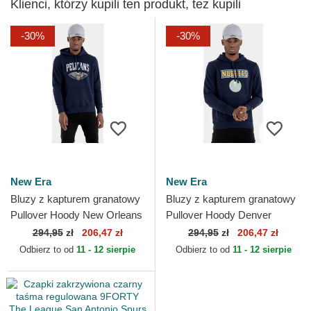
Klienci, którzy kupili ten produkt, też kupili
-30%
-30%
New Era
New Era
Bluzy z kapturem granatowy
Bluzy z kapturem granatowy
Pullover Hoody New Orleans
Pullover Hoody Denver
Pelicans NBA New Era
Nuggets NBA New Era
294,95
zł
206,47 zł
294,95
zł
206,47 zł
Odbierz to od
11 - 12 sierpie
Odbierz to od
11 - 12 sierpie