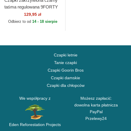
Czapki zakrzywiona czarny
taśma regulowana 9FORTY
The League Utah Jazz NBA
129,95 zł
New Era
Odbierz to od
14 - 18 sierpie
Czapki letnie
Tanie czapki
Czapki Goorin Bros
Czapki damskie
Czapki dla chłopców
We współpracy z
Możesz zapłacić:
dowolna karta płatnicza
PayPal
Przelewy24
Eden Reforestation Projects