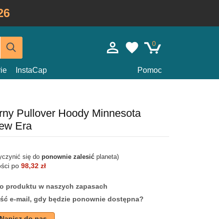
26
0
ie
InstaCap
Pomoc
rny Pullover Hoody Minnesota
ew Era
yczynić się do
ponownie zalesić
planeta)
ości po
98,32 zł
ego produktu w naszych zapasach
ść e-mail, gdy będzie ponownie dostępna?
Napisz do nas