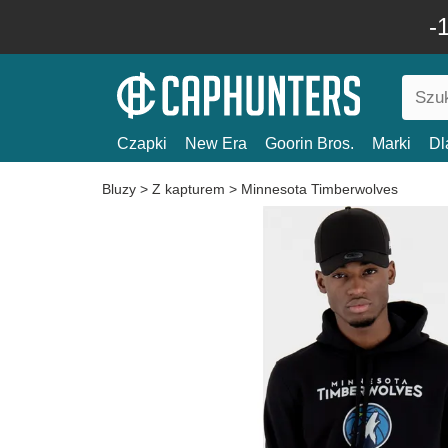
-
Czapki
New Era
Goorin Bros.
Marki
Dl
Bluzy
>
Z kapturem
>
Minnesota Timberwolves