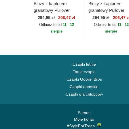
Bluzy z kapturem
Bluzy z kapturem
granatowy Pullover
granatowy Pullover
Hoody New Orleans
Hoody Denver Nugge
294,95
zł
206,47 zł
294,95
zł
206,47 z
Pelicans NBA New Era
NBA New Era
Odbierz to od
11 - 12
Odbierz to od
11 - 12
sierpie
sierpie
Czapki letnie
Tanie czapki
Czapki Goorin Bros
Czapki damskie
Czapki dla chłopców
Pomoc
Moje konto
#StyleForTrees