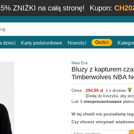
15% ZNIŻKI na całą stronę!
Kupon:
CH20
Outlet
a dzieci
Karty podarunkowe
Nowości
Kategor
New Era
Bluzy z kapturem cza
Timberwolves NBA N
Cena :
294,95 zł
1 x drzewo
(Dodaj do koszyka, aby prz
Lub 3
nieoprocentowane
płatn
W tej chwili nie posiadamy t
Czy chcesz otrzymać wiadomo