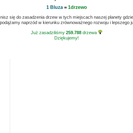
1 Bluza
=
1drzewo
isz się do zasadzenia drzew w tych miejscach naszej planety gdzie n
 podążamy naprzód w kierunku zrównoważnego rozwoju i lepszego jut
Już zasadziliśmy
259.788
drzewa
Dziękujemy!