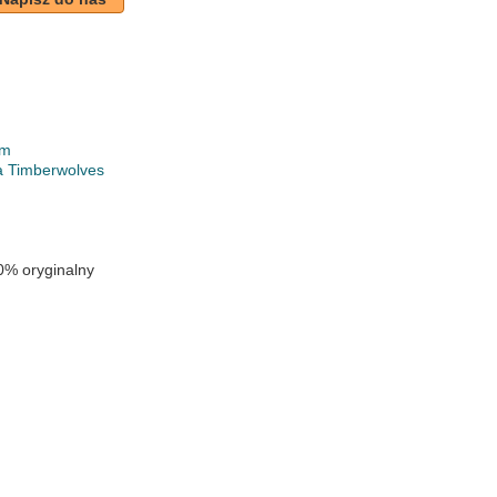
em
a Timberwolves
0% oryginalny