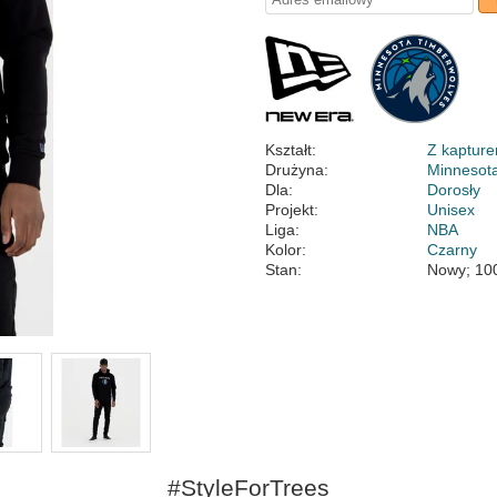
Kształt:
Z kaptur
Drużyna:
Minnesot
Dla:
Dorosły
Projekt:
Unisex
Liga:
NBA
Kolor:
Czarny
Stan:
Nowy; 10
#StyleForTrees