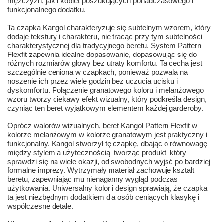
mężczyzn, jak i kobiet poszukujących ponadczasowego i
funkcjonalnego dodatku.
Ta czapka Kangol charakteryzuje się subtelnym wzorem, który
dodaje tekstury i charakteru, nie tracąc przy tym subtelności
charakterystycznej dla tradycyjnego beretu. System Pattern
Flexfit zapewnia idealne dopasowanie, dopasowując się do
różnych rozmiarów głowy bez utraty komfortu. Ta cecha jest
szczególnie ceniona w czapkach, ponieważ pozwala na
noszenie ich przez wiele godzin bez uczucia ucisku i
dyskomfortu. Połączenie granatowego koloru i melanżowego
wzoru tworzy ciekawy efekt wizualny, który podkreśla design,
czyniąc ten beret wyjątkowym elementem każdej garderoby.
Oprócz walorów wizualnych, beret Kangol Pattern Flexfit w
kolorze melanżowym w kolorze granatowym jest praktyczny i
funkcjonalny. Kangol stworzył tę czapkę, dbając o równowagę
między stylem a użytecznością, tworząc produkt, który
sprawdzi się na wiele okazji, od swobodnych wyjść po bardziej
formalne imprezy. Wytrzymały materiał zachowuje kształt
beretu, zapewniając mu nienaganny wygląd podczas
użytkowania. Uniwersalny kolor i design sprawiają, że czapka
ta jest niezbędnym dodatkiem dla osób ceniących klasykę i
współczesne detale.