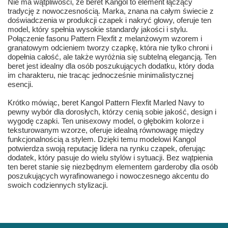
Nie ma wątpliwości, że beret Kangol to element łączący
tradycję z nowoczesnością. Marka, znana na całym świecie z
doświadczenia w produkcji czapek i nakryć głowy, oferuje ten
model, który spełnia wysokie standardy jakości i stylu.
Połączenie fasonu Pattern Flexfit z melanżowym wzorem i
granatowym odcieniem tworzy czapkę, która nie tylko chroni i
dopełnia całość, ale także wyróżnia się subtelną elegancją. Ten
beret jest idealny dla osób poszukujących dodatku, który doda
im charakteru, nie tracąc jednocześnie minimalistycznej
esencji.
Krótko mówiąc, beret Kangol Pattern Flexfit Marled Navy to
pewny wybór dla dorosłych, którzy cenią sobie jakość, design i
wygodę czapki. Ten unisexowy model, o głębokim kolorze i
teksturowanym wzorze, oferuje idealną równowagę między
funkcjonalnością a stylem. Dzięki temu modelowi Kangol
potwierdza swoją reputację lidera na rynku czapek, oferując
dodatek, który pasuje do wielu stylów i sytuacji. Bez wątpienia
ten beret stanie się niezbędnym elementem garderoby dla osób
poszukujących wyrafinowanego i nowoczesnego akcentu do
swoich codziennych stylizacji.