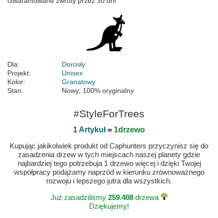
Gwarantowane zwroty przez 30 dni
Dla:
Dorosły
Projekt:
Unisex
Kolor:
Granatowy
Stan:
Nowy; 100% oryginalny
#StyleForTrees
1 Artykuł
=
1drzewo
Kupując jakikolwiek produkt od Caphunters przyczynisz się do
zasadzenia drzew w tych miejscach naszej planety gdzie
najbardziej tego potrzebuja 1 drzewo więcej i dzięki Twojej
współpracy podążamy naprzód w kierunku zrównoważnego
rozwoju i lepszego jutra dla wszystkich.
Już zasadziliśmy
259.408
drzewa
Dziękujemy!