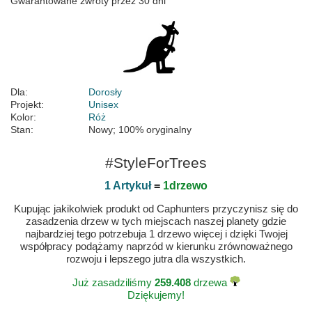
Gwarantowane zwroty przez 30 dni
Dla:
Dorosły
Projekt:
Unisex
Kolor:
Róż
Stan:
Nowy; 100% oryginalny
#StyleForTrees
1 Artykuł
=
1drzewo
Kupując jakikolwiek produkt od Caphunters przyczynisz się do
zasadzenia drzew w tych miejscach naszej planety gdzie
najbardziej tego potrzebuja 1 drzewo więcej i dzięki Twojej
współpracy podążamy naprzód w kierunku zrównoważnego
rozwoju i lepszego jutra dla wszystkich.
Już zasadziliśmy
259.408
drzewa
Dziękujemy!