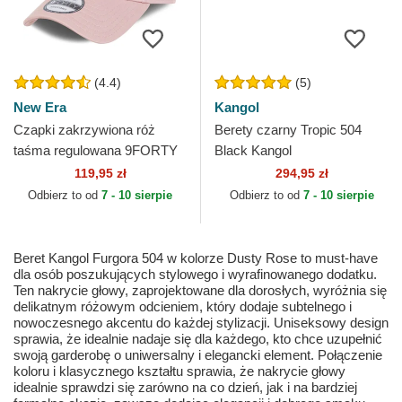
(4.4)
(5)
New Era
Kangol
Czapki zakrzywiona róż
Berety czarny Tropic 504
taśma regulowana 9FORTY
Black Kangol
League Essential New York
119,95 zł
294,95 zł
Yankees MLB New Era
Odbierz to od
7 - 10 sierpie
Odbierz to od
7 - 10 sierpie
Beret Kangol Furgora 504 w kolorze Dusty Rose to must-have
dla osób poszukujących stylowego i wyrafinowanego dodatku.
Ten nakrycie głowy, zaprojektowane dla dorosłych, wyróżnia się
delikatnym różowym odcieniem, który dodaje subtelnego i
nowoczesnego akcentu do każdej stylizacji. Uniseksowy design
sprawia, że idealnie nadaje się dla każdego, kto chce uzupełnić
swoją garderobę o uniwersalny i elegancki element. Połączenie
koloru i klasycznego kształtu sprawia, że nakrycie głowy
idealnie sprawdzi się zarówno na co dzień, jak i na bardziej