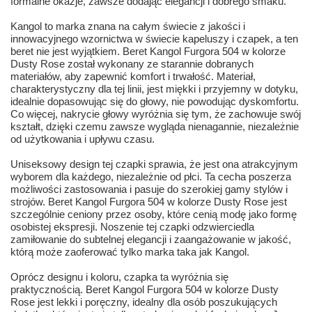
formalne okazje, zawsze dodając elegancji i dobrego smaku.
Kangol to marka znana na całym świecie z jakości i
innowacyjnego wzornictwa w świecie kapeluszy i czapek, a ten
beret nie jest wyjątkiem. Beret Kangol Furgora 504 w kolorze
Dusty Rose został wykonany ze starannie dobranych
materiałów, aby zapewnić komfort i trwałość. Materiał,
charakterystyczny dla tej linii, jest miękki i przyjemny w dotyku,
idealnie dopasowując się do głowy, nie powodując dyskomfortu.
Co więcej, nakrycie głowy wyróżnia się tym, że zachowuje swój
kształt, dzięki czemu zawsze wygląda nienagannie, niezależnie
od użytkowania i upływu czasu.
Uniseksowy design tej czapki sprawia, że jest ona atrakcyjnym
wyborem dla każdego, niezależnie od płci. Ta cecha poszerza
możliwości zastosowania i pasuje do szerokiej gamy stylów i
strojów. Beret Kangol Furgora 504 w kolorze Dusty Rose jest
szczególnie ceniony przez osoby, które cenią modę jako formę
osobistej ekspresji. Noszenie tej czapki odzwierciedla
zamiłowanie do subtelnej elegancji i zaangażowanie w jakość,
którą może zaoferować tylko marka taka jak Kangol.
Oprócz designu i koloru, czapka ta wyróżnia się
praktycznością. Beret Kangol Furgora 504 w kolorze Dusty
Rose jest lekki i poręczny, idealny dla osób poszukujących