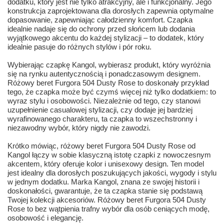
dodatku, który jest nie tylko atrakcyjny, ale i funkcjonalny. Jego
konstrukcja zaprojektowana dla dorosłych zapewnia optymalne
dopasowanie, zapewniając całodzienny komfort. Czapka
idealnie nadaje się do ochrony przed słońcem lub dodania
wyjątkowego akcentu do każdej stylizacji – to dodatek, który
idealnie pasuje do różnych stylów i pór roku.
Wybierając czapkę Kangol, wybierasz produkt, który wyróżnia
się na rynku autentycznością i ponadczasowym designem.
Różowy beret Furgora 504 Dusty Rose to doskonały przykład
tego, że czapka może być czymś więcej niż tylko dodatkiem: to
wyraz stylu i osobowości. Niezależnie od tego, czy stanowi
uzupełnienie casualowej stylizacji, czy dodaje jej bardziej
wyrafinowanego charakteru, ta czapka to wszechstronny i
niezawodny wybór, który nigdy nie zawodzi.
Krótko mówiąc, różowy beret Furgora 504 Dusty Rose od
Kangol łączy w sobie klasyczną istotę czapki z nowoczesnym
akcentem, który oferuje kolor i unisexowy design. Ten model
jest idealny dla dorosłych poszukujących jakości, wygody i stylu
w jednym dodatku. Marka Kangol, znana ze swojej historii i
doskonałości, gwarantuje, że ta czapka stanie się podstawą
Twojej kolekcji akcesoriów. Różowy beret Furgora 504 Dusty
Rose to bez wątpienia trafny wybór dla osób ceniących modę,
osobowość i elegancję.