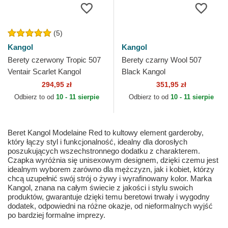
(5)
Kangol
Kangol
Berety czerwony Tropic 507
Berety czarny Wool 507
Ventair Scarlet Kangol
Black Kangol
294,95 zł
351,95 zł
Odbierz to od
10 - 11 sierpie
Odbierz to od
10 - 11 sierpie
Beret Kangol Modelaine Red to kultowy element garderoby,
który łączy styl i funkcjonalność, idealny dla dorosłych
poszukujących wszechstronnego dodatku z charakterem.
Czapka wyróżnia się unisexowym designem, dzięki czemu jest
idealnym wyborem zarówno dla mężczyzn, jak i kobiet, którzy
chcą uzupełnić swój strój o żywy i wyrafinowany kolor. Marka
Kangol, znana na całym świecie z jakości i stylu swoich
produktów, gwarantuje dzięki temu beretowi trwały i wygodny
dodatek, odpowiedni na różne okazje, od nieformalnych wyjść
po bardziej formalne imprezy.