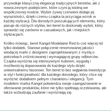
przywołuje klasyczną elegancję tradycyjnych beretów, ale z
nowoczesnym podejściem, które czyni ją istotną we
współczesnej modzie. Wybór żywej czerwieni dodaje jej
wyrazistości, dzięki czemu czapka ta przyciąga wzrok w
każdej stylizacji. Dla dorosłych poszukujących elementu, który
pasuje do różnych stylów, ten beret to doskonały wybór, który
sprawdzi się zarówno w casualowych, jak i miejskich
stylizacjach.
Krótko mówiąc, beret Kangol Modelaine Red to coś więcej niż
tylko dodatek. Stanowi połączenie renomowanej jakości
wiodącej marki z designem zaprojektowanym z myślą o
potrzebach zróżnicowanej i wymagającej grupy odbiorców.
Czapka wyróżnia się intensywnym kolorem, wygodą i
możliwością dopasowania do każdego stylu dzięki
uniwersalnemu fasonowi. Ten beret to bez wątpienia inwestycja
w styl i funkcjonalność dla każdego dorosłego, który chce się
wyróżnić dodatkiem pełnym charakteru i elegancji. Tym
modelem marka Kangol potwierdza swoje zaangażowanie w
oferowanie produktów, które nie tylko spełniają oczekiwania, ale
także wzbudzają zaufanie i wyróżniają się.