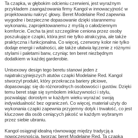
Ta czapka, w głębokim odcieniu czerwieni, jest wyraźnym
przykładem zaangażowania firmy Kangol w innowacyjność w
projektowaniu nakryć głowy. Beret Modelaine Red zapewnia
wygodne i bezpieczne dopasowanie dzięki starannemu
wykonaniu, zaprojektowanemu z myślą o całodziennym
komforcie. Cecha ta jest szczególnie ceniona przez osoby
poszukujące czapki, która jest nie tylko atrakcyjna, ale także
praktyczna i funkcjonalna. Co więcej, czerwony kolor nie tylko
dodaje energii i witalności, ale także ułatwia łączenie z różnymi
stylami i paletami barw, czyniąc ten beret niezbędnym
dodatkiem w każdej garderobie.
Unisexowy design tego beretu stanowi jeden z
najatrakcyjniejszych atutów czapki Modelaine Red. Kangol
stworzył produkt, który przekracza bariery płciowe,
dopasowując się do różnorodnych osobowości i gustów. Dzięki
temu beret staje się symbolem inkluzywności i stylu,
pozwalając dorosłym w każdym wieku wyrażać swoją
indywidualność bez ograniczeń. Co więcej, materiał użyty do
wykonania czapki zapewnia przyjemny dotyk i trwałość, co jest
kluczowe dla osób ceniących jakość w każdym wybranym
przez siebie ubraniu.
Kangol osiągnął idealną równowagę między tradycją a
nowoczesnością, tworząc beret Modelaine Red. Ta czapka