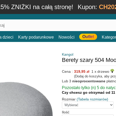
15% ZNIŻKI na całą stronę!
Kupon:
CH20
Outlet
a dzieci
Karty podarunkowe
Nowości
Kategor
Kangol
Berety szary 504 Moo
Cena :
319,95 zł
1 x drzewo
(Dodaj do koszyka, aby prz
Lub 3
nieoprocentowane
płatn
Pozostało tylko (n) 5 do naty
Czy chcesz go otrzymać od 11
Rozmiar
(Tabela rozmiarów)
Ilość