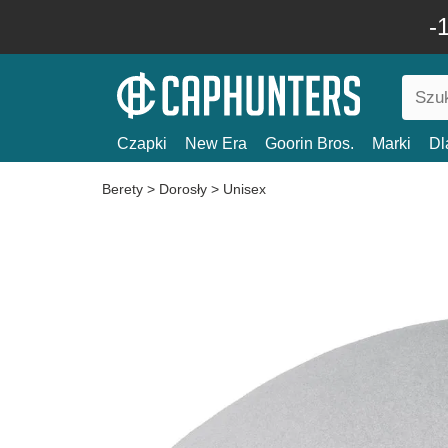
-
Czapki
New Era
Goorin Bros.
Marki
Dl
Berety
>
Dorosły
>
Unisex