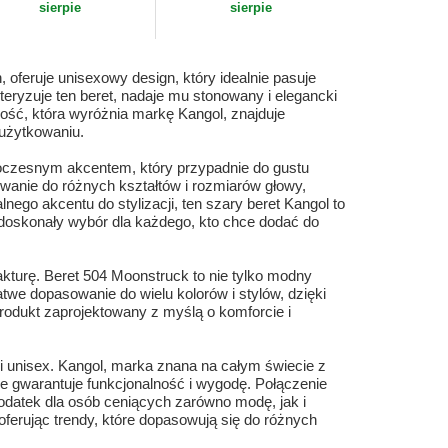
sierpie
sierpie
, oferuje unisexowy design, który idealnie pasuje
eryzuje ten beret, nadaje mu stonowany i elegancki
akość, która wyróżnia markę Kangol, znajduje
 użytkowaniu.
woczesnym akcentem, który przypadnie do gustu
anie do różnych kształtów i rozmiarów głowy,
nego akcentu do stylizacji, ten szary beret Kangol to
o doskonały wybór dla każdego, kto chce dodać do
kturę. Beret 504 Moonstruck to nie tylko modny
atwe dopasowanie do wielu kolorów i stylów, dzięki
odukt zaprojektowany z myślą o komforcie i
i unisex. Kangol, marka znana na całym świecie z
kże gwarantuje funkcjonalność i wygodę. Połączenie
odatek dla osób ceniących zarówno modę, jak i
ferując trendy, które dopasowują się do różnych