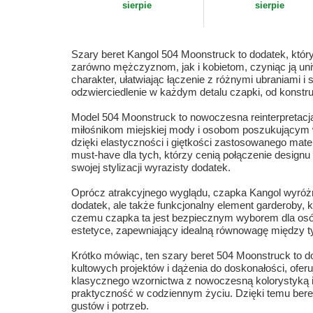
sierpie
sierpie
Szary beret Kangol 504 Moonstruck to dodatek, który i
zarówno mężczyznom, jak i kobietom, czyniąc ją uni
charakter, ułatwiając łączenie z różnymi ubraniami i
odzwierciedlenie w każdym detalu czapki, od konstr
Model 504 Moonstruck to nowoczesna reinterpretacja
miłośnikom miejskiej mody i osobom poszukującym w
dzięki elastyczności i giętkości zastosowanego mater
must-have dla tych, którzy cenią połączenie design
swojej stylizacji wyrazisty dodatek.
Oprócz atrakcyjnego wyglądu, czapka Kangol wyróżni
dodatek, ale także funkcjonalny element garderoby, k
czemu czapka ta jest bezpiecznym wyborem dla osób
estetyce, zapewniający idealną równowagę między 
Krótko mówiąc, ten szary beret 504 Moonstruck to d
kultowych projektów i dążenia do doskonałości, oferu
klasycznego wzornictwa z nowoczesną kolorystyką i 
praktyczność w codziennym życiu. Dzięki temu bereto
gustów i potrzeb.