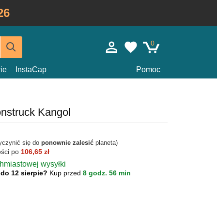
26
0
ie
InstaCap
Pomoc
nstruck Kangol
yczynić się do
ponownie zalesić
planeta)
ości po
106,65 zł
chmiastowej wysyłki
 do 12 sierpie?
Kup przed
8 godz. 56 min