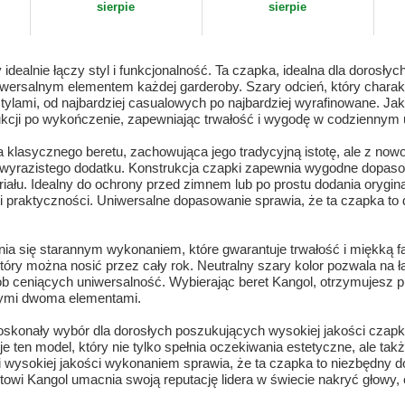
sierpie
sierpie
dealnie łączy styl i funkcjonalność. Ta czapka, idealna dla dorosłych
wersalnym elementem każdej garderoby. Szary odcień, który charakt
 stylami, od najbardziej casualowych po najbardziej wyrafinowane. J
ukcji po wykończenie, zapewniając trwałość i wygodę w codziennym
 klasycznego beretu, zachowująca jego tradycyjną istotę, ale z no
yrazistego dodatku. Konstrukcja czapki zapewnia wygodne dopasow
iału. Idealny do ochrony przed zimnem lub po prostu dodania oryginal
u i praktyczności. Uniwersalne dopasowanie sprawia, że ta czapka t
a się starannym wykonaniem, które gwarantuje trwałość i miękką fa
tóry można nosić przez cały rok. Neutralny szary kolor pozwala na ł
 ceniących uniwersalność. Wybierając beret Kangol, otrzymujesz pr
tymi dwoma elementami.
oskonały wybór dla dorosłych poszukujących wysokiej jakości czapk
je ten model, który nie tylko spełnia oczekiwania estetyczne, ale ta
wysokiej jakości wykonaniem sprawia, że ta czapka to niezbędny d
wi Kangol umacnia swoją reputację lidera w świecie nakryć głowy, o