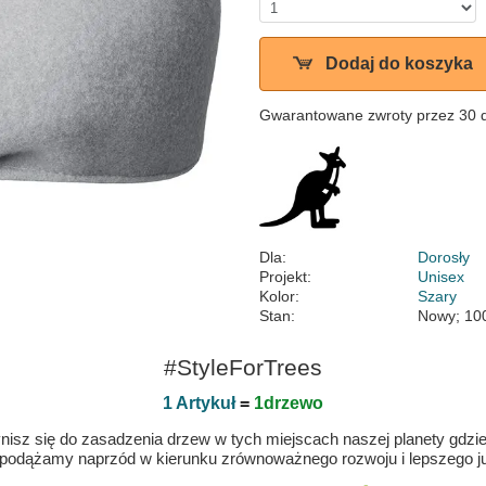
Dodaj do koszyka
Gwarantowane zwroty przez 30 
Dla:
Dorosły
Projekt:
Unisex
Kolor:
Szary
Stan:
Nowy; 10
#StyleForTrees
1 Artykuł
=
1drzewo
isz się do zasadzenia drzew w tych miejscach naszej planety gdzie n
 podążamy naprzód w kierunku zrównoważnego rozwoju i lepszego jut