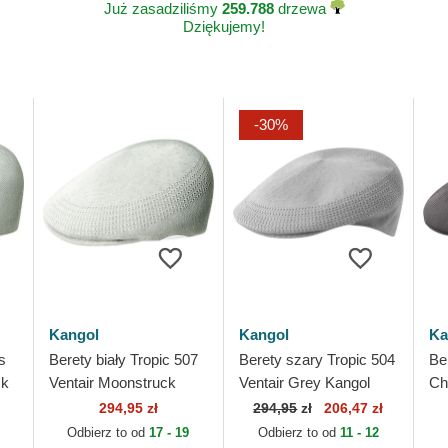
Już zasadziliśmy
259.788
drzewa
Dziękujemy!
-30%
Kangol
Kangol
Ka
s
Berety biały Tropic 507
Berety szary Tropic 504
Be
ck
Ventair Moonstruck
Ventair Grey Kangol
Ch
Kangol
294,95 zł
294,95
zł
206,47 zł
Odbierz to od
17 - 19
Odbierz to od
11 - 12