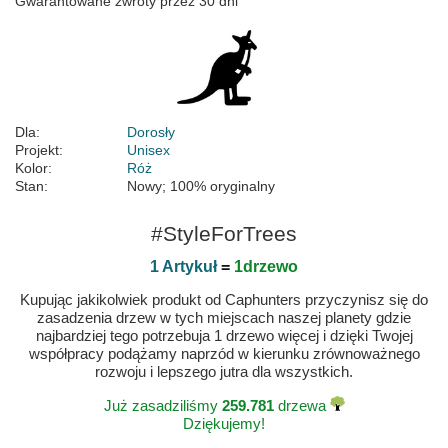
Gwarantowane zwroty przez 30 dni
Dla:
Dorosły
Projekt:
Unisex
Kolor:
Róż
Stan:
Nowy; 100% oryginalny
#StyleForTrees
1 Artykuł
=
1drzewo
Kupując jakikolwiek produkt od Caphunters przyczynisz się do
zasadzenia drzew w tych miejscach naszej planety gdzie
najbardziej tego potrzebuja 1 drzewo więcej i dzięki Twojej
współpracy podążamy naprzód w kierunku zrównoważnego
rozwoju i lepszego jutra dla wszystkich.
Już zasadziliśmy
259.781
drzewa
Dziękujemy!