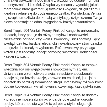
charakterystycznym logo marki z przodu, co dodaje mu nutki
autentyczności i jakości. Czapka wykonana z wysokiej jakości
materiałów, które gwarantują trwałość i wygodę, dzięki czemu
idealnie nadaje się do codziennego użytku. Konstrukcja Ventair
tej czapki umożliwia doskonałą wentylację, dzięki czemu Twoja
głowa pozostaje chłodna i wygodna w każdych warunkach.
Beret Tropic 504 Ventair Peony Pink od Kangol to uniwersalny
dodatek, który pasuje do różnych stylów i osobowości.
Niezależnie od tego, czy wolisz swobodny i niezobowiązujący
wygląd, czy też bardziej elegancki i wyrafinowany strój, czapka
ta będzie doskonałym wyborem. Róż piwoniowy przyciąga
wzrok i jest radosny, dodaje odrobinę świeżości i kobiecości
każdej stylizacji.
Beret Tropic 504 Ventair Peony Pink marki Kangol to czapka
wyróżniająca się wyjątkowym i nowoczesnym stylem.
Uniwersalne wzornictwo sprawia, że sukienka doskonale
nadaje się na każdą okazję, zarówno na co dzień, jak i jako
dodatek do bardziej formalnego stroju. Intensywny różowy kolor
dodaje kobiecości i wyrafinowania, ożywiając każdą stylizację.
Beret Tropic 504 Ventair Peony Pink marki Kangol to dodatek,
którego nie może zabraknąć w garderobie żadnej dorosłej
osoby, która chce się wyróżnić odrobiną stylu i elegancji.