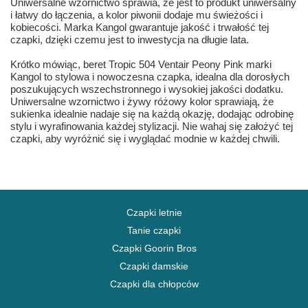
Uniwersalne wzornictwo sprawia, że jest to produkt uniwersalny
i łatwy do łączenia, a kolor piwonii dodaje mu świeżości i
kobiecości. Marka Kangol gwarantuje jakość i trwałość tej
czapki, dzięki czemu jest to inwestycja na długie lata.
Krótko mówiąc, beret Tropic 504 Ventair Peony Pink marki
Kangol to stylowa i nowoczesna czapka, idealna dla dorosłych
poszukujących wszechstronnego i wysokiej jakości dodatku.
Uniwersalne wzornictwo i żywy różowy kolor sprawiają, że
sukienka idealnie nadaje się na każdą okazję, dodając odrobinę
stylu i wyrafinowania każdej stylizacji. Nie wahaj się założyć tej
czapki, aby wyróżnić się i wyglądać modnie w każdej chwili.
Czapki letnie
Tanie czapki
Czapki Goorin Bros
Czapki damskie
Czapki dla chłopców