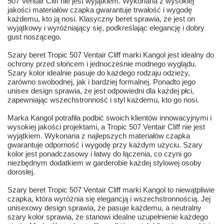
507 Ventair Cliff nie jest wyjątkiem. Wykonana z wysokiej
jakości materiałów czapka gwarantuje trwałość i wygodę
każdemu, kto ją nosi. Klasyczny beret sprawia, że jest on
wyjątkowy i wyróżniający się, podkreślając elegancję i dobry
gust noszącego.
Szary beret Tropic 507 Ventair Cliff marki Kangol jest idealny do
ochrony przed słońcem i jednocześnie modnego wyglądu.
Szary kolor idealnie pasuje do każdego rodzaju odzieży,
zarówno swobodnej, jak i bardziej formalnej. Ponadto jego
unisex design sprawia, że jest odpowiedni dla każdej płci,
zapewniając wszechstronność i styl każdemu, kto go nosi.
Marka Kangol potrafiła podbić swoich klientów innowacyjnymi i
wysokiej jakości projektami, a Tropic 507 Ventair Cliff nie jest
wyjątkiem. Wykonana z najlepszych materiałów czapka
gwarantuje odporność i wygodę przy każdym użyciu. Szary
kolor jest ponadczasowy i łatwy do łączenia, co czyni go
niezbędnym dodatkiem w garderobie każdej stylowej osoby
dorosłej.
Szary beret Tropic 507 Ventair Cliff marki Kangol to niewątpliwie
czapka, która wyróżnia się elegancją i wszechstronnością. Jej
unisexowy design sprawia, że pasuje każdemu, a neutralny
szary kolor sprawia, że stanowi idealne uzupełnienie każdego