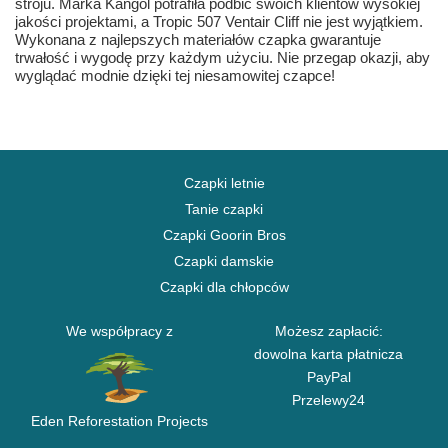
stroju. Marka Kangol potrafiła podbić swoich klientów wysokiej
jakości projektami, a Tropic 507 Ventair Cliff nie jest wyjątkiem.
Wykonana z najlepszych materiałów czapka gwarantuje
trwałość i wygodę przy każdym użyciu. Nie przegap okazji, aby
wyglądać modnie dzięki tej niesamowitej czapce!
Czapki letnie
Tanie czapki
Czapki Goorin Bros
Czapki damskie
Czapki dla chłopców
We współpracy z
Możesz zapłacić:
dowolna karta płatnicza
PayPal
Przelewy24
Eden Reforestation Projects