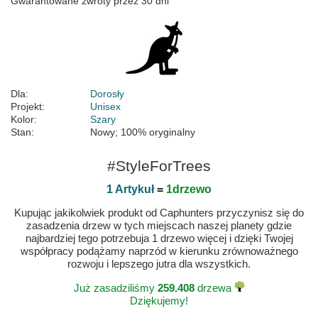
Gwarantowane zwroty przez 30 dni
Dla:
Dorosły
Projekt:
Unisex
Kolor:
Szary
Stan:
Nowy; 100% oryginalny
#StyleForTrees
1 Artykuł
=
1drzewo
Kupując jakikolwiek produkt od Caphunters przyczynisz się do
zasadzenia drzew w tych miejscach naszej planety gdzie
najbardziej tego potrzebuja 1 drzewo więcej i dzięki Twojej
współpracy podążamy naprzód w kierunku zrównoważnego
rozwoju i lepszego jutra dla wszystkich.
Już zasadziliśmy
259.408
drzewa
Dziękujemy!