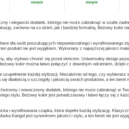
sierpie
sierpie
yczny i elegancki dodatek, którego nie może zabraknąć w szafie żad
kazję, zarówno na co dzień, jak i bardziej formalną. Beżowy kolor na
t-have dla osób poszukujących niepowtarzalnego i wyrafinowanego st
 ten produkt nie jest wyjątkiem. Wykonany z najwyższej jakości mate
alny, aby stylowo chronić się przed słońcem. Uniwersalny design pozw
o beżowy kolor można łatwo połączyć z dowolnym odcieniem, dzięki
e uzupełnienie każdej stylizacji. Niezależnie od tego, czy wybierasz
się dbałością o szczegóły i jakością swoich produktów, a ten beret n
echstronny i nowoczesny dodatek, którego nie może zabraknąć w Two
istego stylu. Beżowy kolor jest ponadczasowy i łatwo łączy się z k
ncka i wyrafinowana czapka, która dopełni każdą stylizację. Klasycz
Marka Kangol jest synonimem jakości i stylu, a ten beret nie jest w