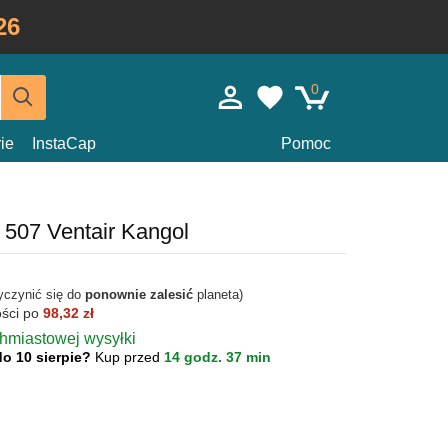
26
0
ie
InstaCap
Pomoc
 507 Ventair Kangol
yczynić się do
ponownie zalesić
planeta)
ości po
98,32 zł
chmiastowej wysyłki
do 10 sierpie?
Kup przed
14 godz. 37 min