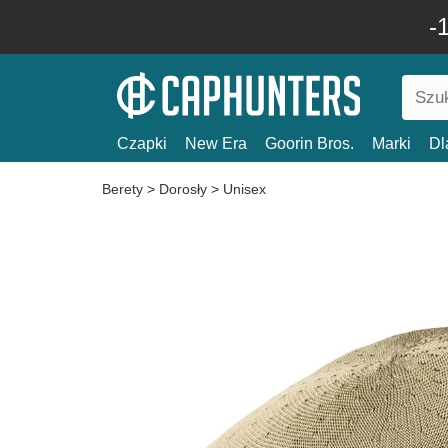
-
Czapki
New Era
Goorin Bros.
Marki
Dl
Berety
>
Dorosły
>
Unisex