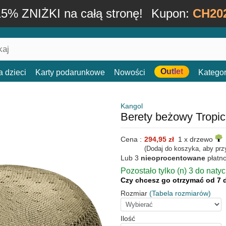
15% ZNIŻKI na całą stronę!
Kupon:
CH20
Outlet
a dzieci
Karty podarunkowe
Nowości
Kategor
Kangol
Berety beżowy Tropic
Cena :
294,95 zł
1 x drzewo
(Dodaj do koszyka, aby prz
Lub 3
nieoprocentowane
płatn
Pozostało tylko (n) 3 do naty
Czy chcesz go otrzymać od 7 
Rozmiar
(Tabela rozmiarów)
Ilość