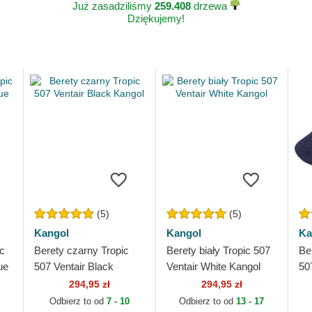
Już zasadziliśmy
259.408
drzewa
Dziękujemy!
(5)
(5)
Kangol
Kangol
Ka
ic
Berety czarny Tropic
Berety biały Tropic 507
Be
ue
507 Ventair Black
Ventair White Kangol
50
Kangol
Ka
294,95 zł
294,95 zł
Odbierz to od
7 - 10
Odbierz to od
13 - 17