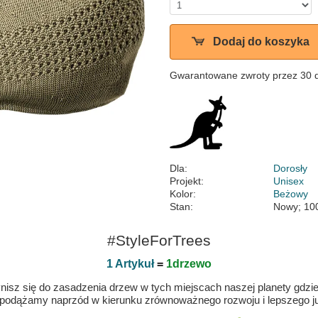
Dodaj do koszyka
Gwarantowane zwroty przez 30 
Dla:
Dorosły
Projekt:
Unisex
Kolor:
Beżowy
Stan:
Nowy; 10
#StyleForTrees
1 Artykuł
=
1drzewo
isz się do zasadzenia drzew w tych miejscach naszej planety gdzie n
 podążamy naprzód w kierunku zrównoważnego rozwoju i lepszego jut