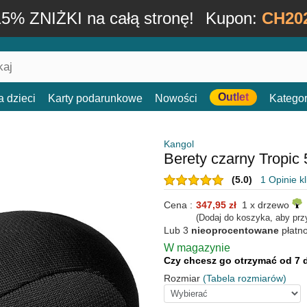
15% ZNIŻKI na całą stronę!
Kupon:
CH20
Outlet
a dzieci
Karty podarunkowe
Nowości
Kategor
Kangol
Berety czarny Tropic
(5.0)
1 Opinie k
Cena :
347,95 zł
1 x drzewo
(Dodaj do koszyka, aby prz
Lub 3
nieoprocentowane
płatn
W magazynie
Czy chcesz go otrzymać od 7 
Rozmiar
(Tabela rozmiarów)