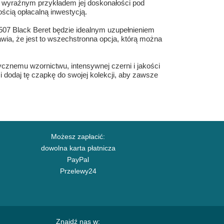
st wyraźnym przykładem jej doskonałości pod
ścią opłacalną inwestycją.
c 507 Black Beret będzie idealnym uzupełnieniem
awia, że jest to wszechstronna opcja, którą można
ycznemu wzornictwu, intensywnej czerni i jakości
i dodaj tę czapkę do swojej kolekcji, aby zawsze
Możesz zapłacić:
dowolna karta płatnicza
PayPal
Przelewy24
Znajdź nas w: