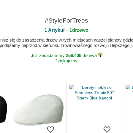
#StyleForTrees
1 Artykuł
=
1drzewo
isz się do zasadzenia drzew w tych miejscach naszej planety gdzie n
 podążamy naprzód w kierunku zrównoważnego rozwoju i lepszego jut
Już zasadziliśmy
259.408
drzewa
Dziękujemy!