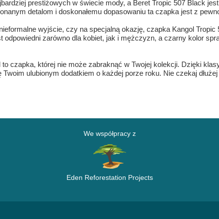
jbardziej prestiżowych w świecie mody, a Beret Tropic 507 Black je
konanym detalom i doskonałemu dopasowaniu ta czapka jest z pewno
a nieformalne wyjście, czy na specjalną okazję, czapka Kangol Tropi
st odpowiedni zarówno dla kobiet, jak i mężczyzn, a czarny kolor spr
o czapka, której nie może zabraknąć w Twojej kolekcji. Dzięki klas
ę Twoim ulubionym dodatkiem o każdej porze roku. Nie czekaj dłużej 
We współpracy z
Eden Reforestation Projects