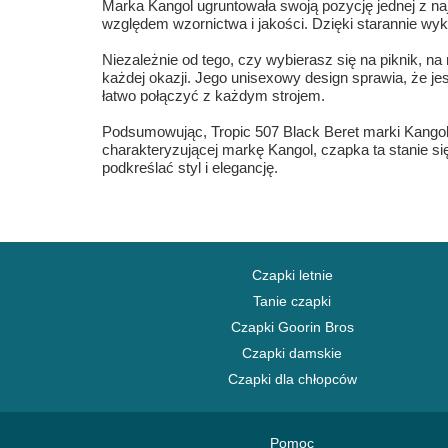
Marka Kangol ugruntowała swoją pozycję jednej z na
względem wzornictwa i jakości. Dzięki starannie wy
Niezależnie od tego, czy wybierasz się na piknik, n
każdej okazji. Jego unisexowy design sprawia, że je
łatwo połączyć z każdym strojem.
Podsumowując, Tropic 507 Black Beret marki Kangol t
charakteryzującej markę Kangol, czapka ta stanie si
podkreślać styl i elegancję.
Czapki letnie
Tanie czapki
Czapki Goorin Bros
Czapki damskie
Czapki dla chłopców
Pomoc