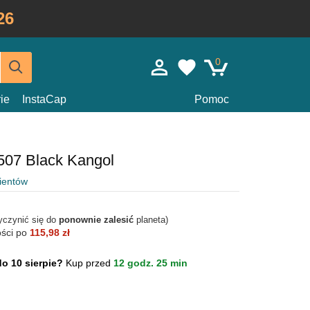
26
0
ie
InstaCap
Pomoc
 507 Black Kangol
lientów
yczynić się do
ponownie zalesić
planeta)
ości po
115,98 zł
do 10 sierpie?
Kup przed
12 godz. 25 min