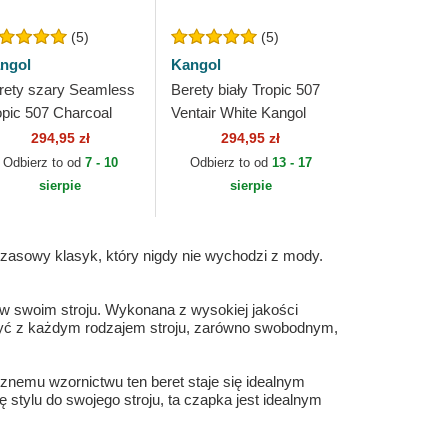
(5)
(5)
ngol
Kangol
rety szary Seamless
Berety biały Tropic 507
opic 507 Charcoal
Ventair White Kangol
ngol
294,95 zł
294,95 zł
Odbierz to od
7 - 10
Odbierz to od
13 - 17
sierpie
sierpie
czasowy klasyk, który nigdy nie wychodzi z mody.
a w swoim stroju. Wykonana z wysokiej jakości
czyć z każdym rodzajem stroju, zarówno swobodnym,
znemu wzornictwu ten beret staje się idealnym
 stylu do swojego stroju, ta czapka jest idealnym