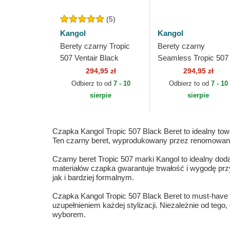
(5)
Kangol
Kangol
Berety czarny Tropic
Berety czarny
507 Ventair Black
Seamless Tropic 507
Kangol
Black Kangol
294,95 zł
294,95 zł
Odbierz to od
7 - 10
Odbierz to od
7 - 10
sierpie
sierpie
Czapka Kangol Tropic 507 Black Beret to idealny to
Ten czarny beret, wyprodukowany przez renomowaną 
Czarny beret Tropic 507 marki Kangol to idealny dod
materiałów czapka gwarantuje trwałość i wygodę pr
jak i bardziej formalnym.
Czapka Kangol Tropic 507 Black Beret to must-have w
uzupełnieniem każdej stylizacji. Niezależnie od tego
wyborem.