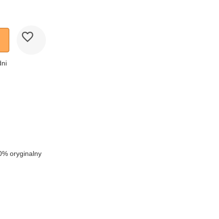
dni
0% oryginalny