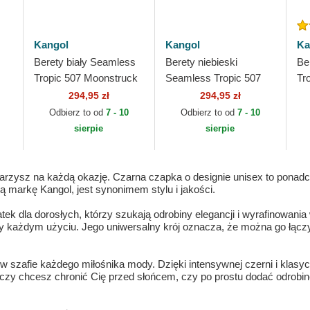
Kangol
Kangol
Ka
Berety biały Seamless
Berety niebieski
Be
Tropic 507 Moonstruck
Seamless Tropic 507
Tr
Kangol
Starry Blue Kangol
Ka
294,95 zł
294,95 zł
Odbierz to od
7 - 10
Odbierz to od
7 - 10
sierpie
sierpie
warzysz na każdą okazję. Czarna czapka o designie unisex to ponad
markę Kangol, jest synonimem stylu i jakości.
atek dla dorosłych, którzy szukają odrobiny elegancji i wyrafinowani
zy każdym użyciu. Jego uniwersalny krój oznacza, że można go łą
 szafie każdego miłośnika mody. Dzięki intensywnej czerni i klasyc
, czy chcesz chronić Cię przed słońcem, czy po prostu dodać odrobinę