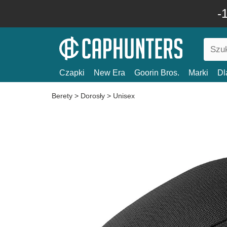
-
Czapki
New Era
Goorin Bros.
Marki
Dl
Berety
>
Dorosły
>
Unisex