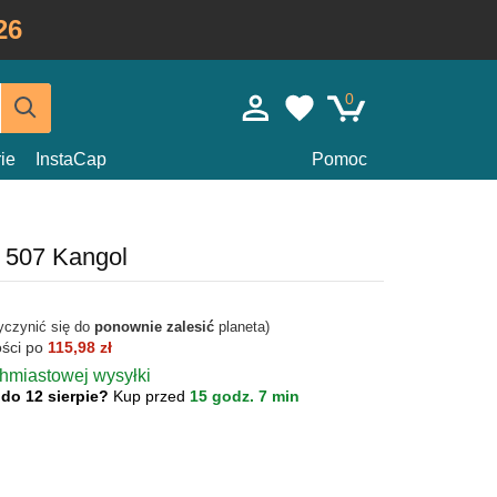
26
0
ie
InstaCap
Pomoc
c 507 Kangol
yczynić się do
ponownie zalesić
planeta)
ości po
115,98 zł
chmiastowej wysyłki
 do 12 sierpie?
Kup przed
15 godz. 7 min