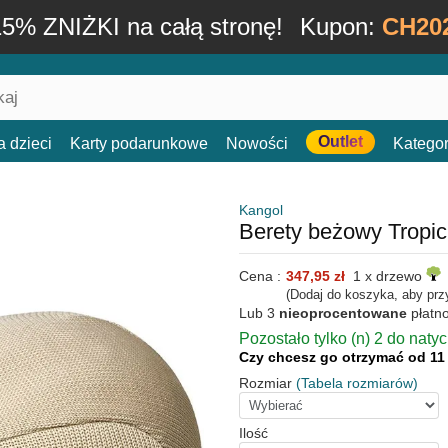
15% ZNIŻKI na całą stronę!
Kupon:
CH20
Outlet
a dzieci
Karty podarunkowe
Nowości
Kategor
Kangol
Berety beżowy Tropi
Cena :
347,95 zł
1 x drzewo
(Dodaj do koszyka, aby prz
Lub 3
nieoprocentowane
płatn
Pozostało tylko (n) 2 do naty
Czy chcesz go otrzymać od 11
Rozmiar
(Tabela rozmiarów)
Ilość