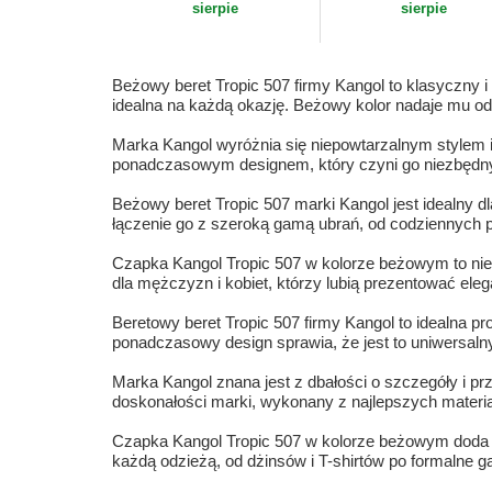
sierpie
sierpie
Beżowy beret Tropic 507 firmy Kangol to klasyczny i
idealna na każdą okazję. Beżowy kolor nadaje mu od
Marka Kangol wyróżnia się niepowtarzalnym stylem i 
ponadczasowym designem, który czyni go niezbędnym
Beżowy beret Tropic 507 marki Kangol jest idealny d
łączenie go z szeroką gamą ubrań, od codziennych p
Czapka Kangol Tropic 507 w kolorze beżowym to niew
dla mężczyzn i kobiet, którzy lubią prezentować elega
Beretowy beret Tropic 507 firmy Kangol to idealna p
ponadczasowy design sprawia, że jest to uniwersaln
Marka Kangol znana jest z dbałości o szczegóły i p
doskonałości marki, wykonany z najlepszych materia
Czapka Kangol Tropic 507 w kolorze beżowym doda Two
każdą odzieżą, od dżinsów i T-shirtów po formalne ga