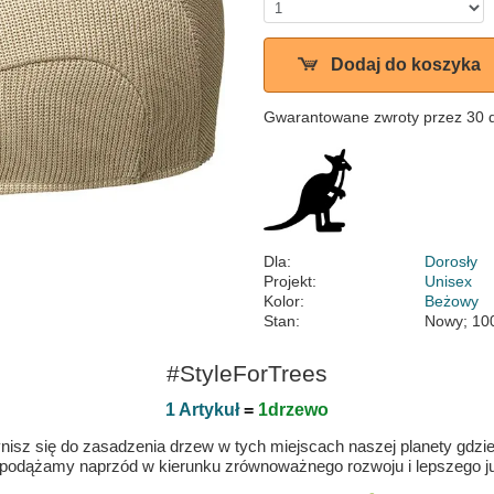
Dodaj do koszyka
Gwarantowane zwroty przez 30 
Dla:
Dorosły
Projekt:
Unisex
Kolor:
Beżowy
Stan:
Nowy; 10
#StyleForTrees
1 Artykuł
=
1drzewo
isz się do zasadzenia drzew w tych miejscach naszej planety gdzie n
 podążamy naprzód w kierunku zrównoważnego rozwoju i lepszego jut