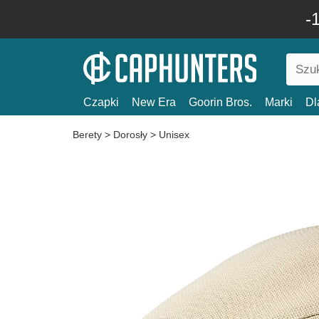
-
Czapki
New Era
Goorin Bros.
Marki
Dl
Berety
>
Dorosły
>
Unisex