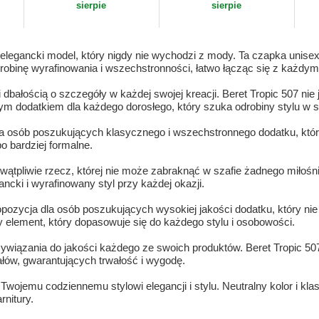
sierpie
sierpie
 elegancki model, który nigdy nie wychodzi z mody. Ta czapka unisex
robinę wyrafinowania i wszechstronności, łatwo łącząc się z każdym
dbałością o szczegóły w każdej swojej kreacji. Beret Tropic 507 ni
 dodatkiem dla każdego dorosłego, który szuka odrobiny stylu w 
la osób poszukujących klasycznego i wszechstronnego dodatku, który 
o bardziej formalne.
ątpliwie rzecz, której nie może zabraknąć w szafie żadnego miłośni
ncki i wyrafinowany styl przy każdej okazji.
ropozycja dla osób poszukujących wysokiej jakości dodatku, który ni
y element, który dopasowuje się do każdego stylu i osobowości.
rzywiązania do jakości każdego ze swoich produktów. Beret Tropic 
łów, gwarantujących trwałość i wygodę.
jemu codziennemu stylowi elegancji i stylu. Neutralny kolor i klas
rnitury.