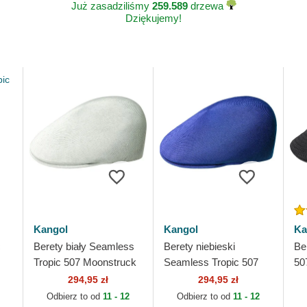
Już zasadziliśmy
259.589
drzewa
Dziękujemy!
Kangol
Kangol
Ka
c
Berety biały Seamless
Berety niebieski
Be
Tropic 507 Moonstruck
Seamless Tropic 507
50
Kangol
Starry Blue Kangol
Ka
294,95 zł
294,95 zł
Odbierz to od
11 - 12
Odbierz to od
11 - 12