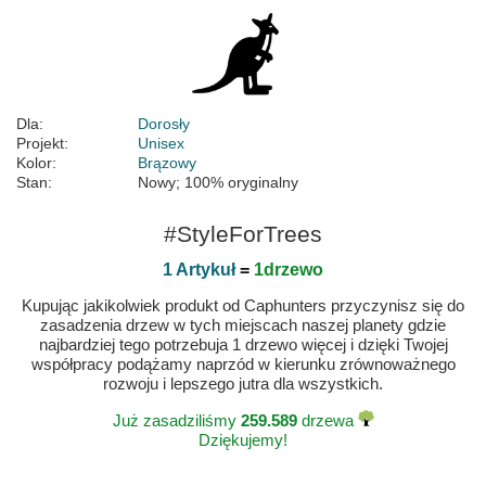
Dla:
Dorosły
Projekt:
Unisex
Kolor:
Brązowy
Stan:
Nowy; 100% oryginalny
#StyleForTrees
1 Artykuł
=
1drzewo
Kupując jakikolwiek produkt od Caphunters przyczynisz się do
zasadzenia drzew w tych miejscach naszej planety gdzie
najbardziej tego potrzebuja 1 drzewo więcej i dzięki Twojej
współpracy podążamy naprzód w kierunku zrównoważnego
rozwoju i lepszego jutra dla wszystkich.
Już zasadziliśmy
259.589
drzewa
Dziękujemy!