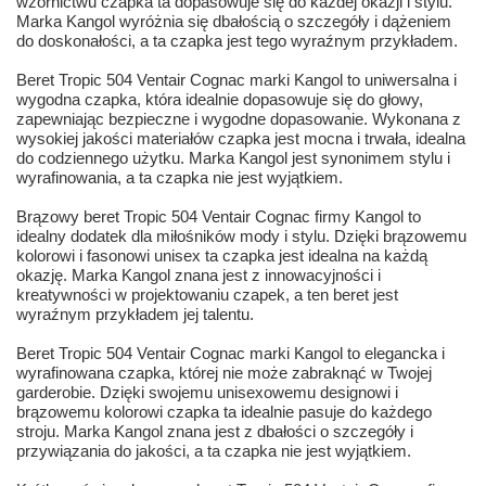
wzornictwu czapka ta dopasowuje się do każdej okazji i stylu.
Marka Kangol wyróżnia się dbałością o szczegóły i dążeniem
do doskonałości, a ta czapka jest tego wyraźnym przykładem.
Beret Tropic 504 Ventair Cognac marki Kangol to uniwersalna i
wygodna czapka, która idealnie dopasowuje się do głowy,
zapewniając bezpieczne i wygodne dopasowanie. Wykonana z
wysokiej jakości materiałów czapka jest mocna i trwała, idealna
do codziennego użytku. Marka Kangol jest synonimem stylu i
wyrafinowania, a ta czapka nie jest wyjątkiem.
Brązowy beret Tropic 504 Ventair Cognac firmy Kangol to
idealny dodatek dla miłośników mody i stylu. Dzięki brązowemu
kolorowi i fasonowi unisex ta czapka jest idealna na każdą
okazję. Marka Kangol znana jest z innowacyjności i
kreatywności w projektowaniu czapek, a ten beret jest
wyraźnym przykładem jej talentu.
Beret Tropic 504 Ventair Cognac marki Kangol to elegancka i
wyrafinowana czapka, której nie może zabraknąć w Twojej
garderobie. Dzięki swojemu unisexowemu designowi i
brązowemu kolorowi czapka ta idealnie pasuje do każdego
stroju. Marka Kangol znana jest z dbałości o szczegóły i
przywiązania do jakości, a ta czapka nie jest wyjątkiem.