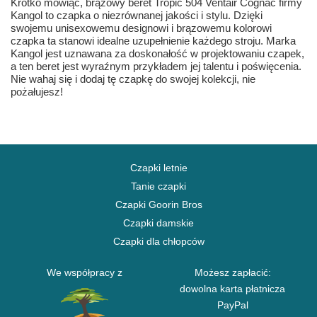
Krótko mówiąc, brązowy beret Tropic 504 Ventair Cognac firmy
Kangol to czapka o niezrównanej jakości i stylu. Dzięki
swojemu unisexowemu designowi i brązowemu kolorowi
czapka ta stanowi idealne uzupełnienie każdego stroju. Marka
Kangol jest uznawana za doskonałość w projektowaniu czapek,
a ten beret jest wyraźnym przykładem jej talentu i poświęcenia.
Nie wahaj się i dodaj tę czapkę do swojej kolekcji, nie
pożałujesz!
Czapki letnie
Tanie czapki
Czapki Goorin Bros
Czapki damskie
Czapki dla chłopców
We współpracy z
Możesz zapłacić:
dowolna karta płatnicza
PayPal