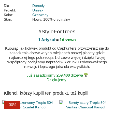
Dla:
Dorosły
Projekt:
Unisex
Kolor:
Czerwony
Stan:
Nowy; 100% oryginalny
#StyleForTrees
1 Artykuł
=
1drzewo
Kupując jakikolwiek produkt od Caphunters przyczynisz się do
zasadzenia drzew w tych miejscach naszej planety gdzie
najbardziej tego potrzebuja 1 drzewo więcej i dzięki Twojej
współpracy podążamy naprzód w kierunku zrównoważnego
rozwoju i lepszego jutra dla wszystkich.
Już zasadziliśmy
259.408
drzewa
Dziękujemy!
Klienci, którzy kupili ten produkt, też kupili
-30%