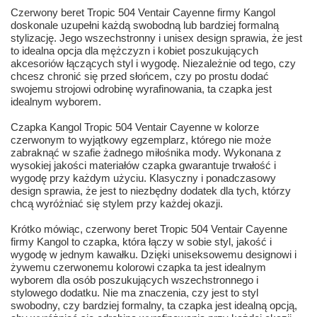
Czerwony beret Tropic 504 Ventair Cayenne firmy Kangol
doskonale uzupełni każdą swobodną lub bardziej formalną
stylizację. Jego wszechstronny i unisex design sprawia, że jest
to idealna opcja dla mężczyzn i kobiet poszukujących
akcesoriów łączących styl i wygodę. Niezależnie od tego, czy
chcesz chronić się przed słońcem, czy po prostu dodać
swojemu strojowi odrobinę wyrafinowania, ta czapka jest
idealnym wyborem.
Czapka Kangol Tropic 504 Ventair Cayenne w kolorze
czerwonym to wyjątkowy egzemplarz, którego nie może
zabraknąć w szafie żadnego miłośnika mody. Wykonana z
wysokiej jakości materiałów czapka gwarantuje trwałość i
wygodę przy każdym użyciu. Klasyczny i ponadczasowy
design sprawia, że jest to niezbędny dodatek dla tych, którzy
chcą wyróżniać się stylem przy każdej okazji.
Krótko mówiąc, czerwony beret Tropic 504 Ventair Cayenne
firmy Kangol to czapka, która łączy w sobie styl, jakość i
wygodę w jednym kawałku. Dzięki uniseksowemu designowi i
żywemu czerwonemu kolorowi czapka ta jest idealnym
wyborem dla osób poszukujących wszechstronnego i
stylowego dodatku. Nie ma znaczenia, czy jest to styl
swobodny, czy bardziej formalny, ta czapka jest idealną opcją,