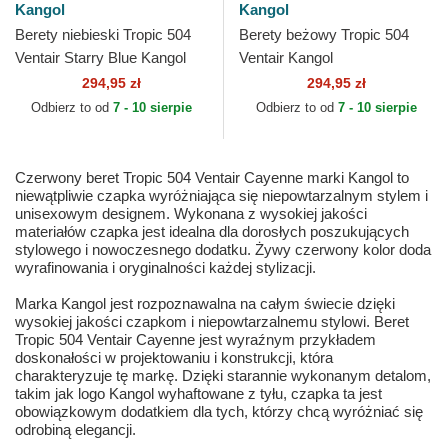
Kangol
Kangol
Berety niebieski Tropic 504
Berety beżowy Tropic 504
Ventair Starry Blue Kangol
Ventair Kangol
294,95 zł
294,95 zł
Odbierz to od
7 - 10 sierpie
Odbierz to od
7 - 10 sierpie
Czerwony beret Tropic 504 Ventair Cayenne marki Kangol to
niewątpliwie czapka wyróżniająca się niepowtarzalnym stylem i
unisexowym designem. Wykonana z wysokiej jakości
materiałów czapka jest idealna dla dorosłych poszukujących
stylowego i nowoczesnego dodatku. Żywy czerwony kolor doda
wyrafinowania i oryginalności każdej stylizacji.
Marka Kangol jest rozpoznawalna na całym świecie dzięki
wysokiej jakości czapkom i niepowtarzalnemu stylowi. Beret
Tropic 504 Ventair Cayenne jest wyraźnym przykładem
doskonałości w projektowaniu i konstrukcji, która
charakteryzuje tę markę. Dzięki starannie wykonanym detalom,
takim jak logo Kangol wyhaftowane z tyłu, czapka ta jest
obowiązkowym dodatkiem dla tych, którzy chcą wyróżniać się
odrobiną elegancji.