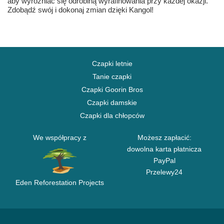
aby wyróżniać się odrobiną wyrafinowania przy każdej okazji.
Zdobądź swój i dokonaj zmian dzięki Kangol!
Czapki letnie
Tanie czapki
Czapki Goorin Bros
Czapki damskie
Czapki dla chłopców
We współpracy z
Możesz zapłacić:
dowolna karta płatnicza
PayPal
Przelewy24
Eden Reforestation Projects