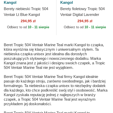
Kangol
Kangol
Berety niebieski Tropic 504
Berety fioletowy Tropic 504
Ventair Lt Blue Kangol
Ventair Digital Lavender
Kangol
294,95 zł
294,95 zł
Odbierz to od
10 - 11 sierpie
Odbierz to od
10 - 11 sierpie
Beret Tropic 504 Ventair Marine Teal marki Kangol to czapka,
która wyróżnia się klasycznym i uniwersalnym stylem. Ta
niebieska czapka unisex jest idealna dla dorosłych
poszukujących stylowego i nowoczesnego dodatku. Marka
Kangol znana jest z jakości i designu swoich czapek, a Tropic
504 Ventair Marine Teal nie jest wyjątkiem.
Beret Tropic 504 Ventair Marine Teal firmy Kangol idealnie
pasuje do każdego stroju, zarówno swobodnego, jak i bardziej
formalnego. Ta niebieska czapka unisex to niezbędny dodatek
dla każdego, kto chce podkreślić swój styl i osobowość. Marka
Kangol zyskała reputację jednej z najlepszych w branży
czapek, a Tropic 504 Ventair Marine Teal jest wyraźnym
przykładem jej doskonałości.
Beret Tropic 504 Ventair Marine Teal marki Kangol to