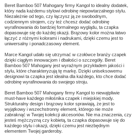
Beret Bamboo 507 Mahogany firmy Kangol to idealny dodatek,
który nada każdemu stylowi odrobinę niepowtarzalnego stylu.
Niezależnie od tego, czy łączysz ją ze swobodnym,
codziennym strojem, czy też chcesz dodać odrobinę
wyrafinowania do bardziej formalnego wyglądu, ta czapka
dopasowuje się do każdej okazji. Brązowy kolor można łatwo
łączyć z różnymi kolorami i nadrukami, dzięki czemu jest to
uniwersalny i ponadczasowy element.
Marce Kangol udało się utrzymać w czołówce branży czapek
dzięki ciągłym innowacjom i dbałości o szczegóły. Beret
Bamboo 507 Mahogany jest wyraźnym przykładem jakości i
stylu, które charakteryzują tę markę. Dzięki uniseksowemu
designowi ta czapka jest idealna dla każdego, kto chce dodać
odrobinę wyrafinowania do swojego stroju.
Beret Bamboo 507 Mahogany firmy Kangol to niewątpliwie
must-have każdego miłośnika czapek i miejskiej mody.
Strukturalny design i brązowy kolor sprawiają, że jest to
wyjątkowy i wszechstronny element, którego nie może
zabraknąć w Twojej kolekcji akcesoriów. Nie ma znaczenia, czy
jesteś mężczyzną czy kobietą, ta czapka dopasowuje się do
każdego stylu i okazji, dzięki czemu jest niezbędnym
elementem Twojej garderoby.