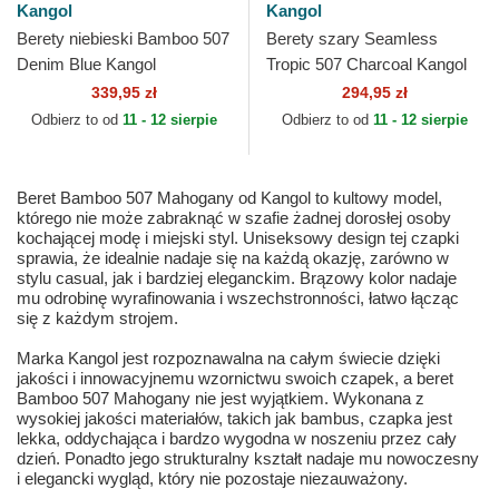
Kangol
Kangol
Berety niebieski Bamboo 507
Berety szary Seamless
Denim Blue Kangol
Tropic 507 Charcoal Kangol
339,95 zł
294,95 zł
Odbierz to od
11 - 12 sierpie
Odbierz to od
11 - 12 sierpie
Beret Bamboo 507 Mahogany od Kangol to kultowy model,
którego nie może zabraknąć w szafie żadnej dorosłej osoby
kochającej modę i miejski styl. Uniseksowy design tej czapki
sprawia, że idealnie nadaje się na każdą okazję, zarówno w
stylu casual, jak i bardziej eleganckim. Brązowy kolor nadaje
mu odrobinę wyrafinowania i wszechstronności, łatwo łącząc
się z każdym strojem.
Marka Kangol jest rozpoznawalna na całym świecie dzięki
jakości i innowacyjnemu wzornictwu swoich czapek, a beret
Bamboo 507 Mahogany nie jest wyjątkiem. Wykonana z
wysokiej jakości materiałów, takich jak bambus, czapka jest
lekka, oddychająca i bardzo wygodna w noszeniu przez cały
dzień. Ponadto jego strukturalny kształt nadaje mu nowoczesny
i elegancki wygląd, który nie pozostaje niezauważony.