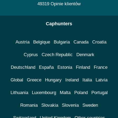
49319 Opinie klientów
Caphunters
Austria
Belgique
Bulgaria
Canada
Croatia
Cyprus
Czech Republic
Denmark
Deutschland
España
Estonia
Finland
France
Global
Greece
Hungary
Ireland
Italia
Latvia
Lithuania
Luxembourg
Malta
Poland
Portugal
Romania
Slovakia
Slovenia
Sweden
Switzerland
United Kingdom
Other countries