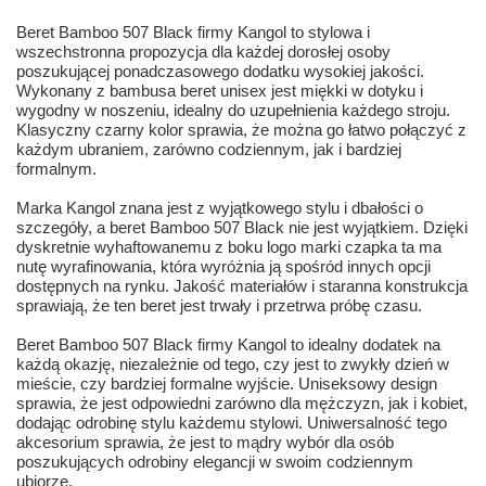
Beret Bamboo 507 Black firmy Kangol to stylowa i
wszechstronna propozycja dla każdej dorosłej osoby
poszukującej ponadczasowego dodatku wysokiej jakości.
Wykonany z bambusa beret unisex jest miękki w dotyku i
wygodny w noszeniu, idealny do uzupełnienia każdego stroju.
Klasyczny czarny kolor sprawia, że można go łatwo połączyć z
każdym ubraniem, zarówno codziennym, jak i bardziej
formalnym.
Marka Kangol znana jest z wyjątkowego stylu i dbałości o
szczegóły, a beret Bamboo 507 Black nie jest wyjątkiem. Dzięki
dyskretnie wyhaftowanemu z boku logo marki czapka ta ma
nutę wyrafinowania, która wyróżnia ją spośród innych opcji
dostępnych na rynku. Jakość materiałów i staranna konstrukcja
sprawiają, że ten beret jest trwały i przetrwa próbę czasu.
Beret Bamboo 507 Black firmy Kangol to idealny dodatek na
każdą okazję, niezależnie od tego, czy jest to zwykły dzień w
mieście, czy bardziej formalne wyjście. Uniseksowy design
sprawia, że jest odpowiedni zarówno dla mężczyzn, jak i kobiet,
dodając odrobinę stylu każdemu stylowi. Uniwersalność tego
akcesorium sprawia, że jest to mądry wybór dla osób
poszukujących odrobiny elegancji w swoim codziennym
ubiorze.