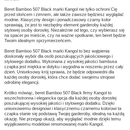
Beret Bamboo 507 Black marki Kangol nie tylko ochroni Cię
przed słońcem i zimnem, ale także zawsze będziesz wyglądać
modnie. Klasyczny design i ponadczasowy czarny kolor
sprawiają, że jest to niezbędny element garderoby każdej
stylowej osoby dorosłej. Niezależnie od tego, czy wybierasz się
na spacer po mieście, czy na ważne spotkanie, ten beret będzie
Twoim idealnym sprzymierzeńcem.
Beret Bamboo 507 Black marki Kangol to bez wątpienia
doskonały wybór dla osób poszukujących jakościowego i
stylowego dodatku. Wykonana z wysokiej jakości bambusa
czapka jest miękka w dotyku i wygodna w noszeniu przez cały
dzień. Uniseksowy krój sprawia, że będzie odpowiedni dla
każdej osoby dorosłej, która chce dodać swojemu strojowi
odrobinę elegancji.
Krótko mówiąc, beret Bamboo 507 Black firmy Kangol to
wszechstronna i elegancka opcja dla każdej osoby dorosłej
poszukującej wysokiej jakości i stylowego dodatku. Dzięki
unisexowemu designowi i klasycznemu czarnemu kolorowi ta
czapka stanie się podstawą Twojej garderoby, idealną na każdą
okazję. Nie przegap okazji, aby wyglądać modnie dzięki temu
wyjątkowemu modelowi renomowanej marki Kangol.