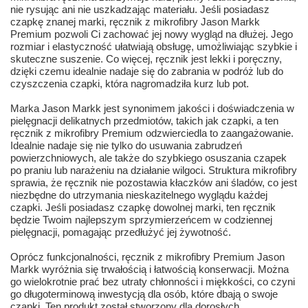
nie rysując ani nie uszkadzając materiału. Jeśli posiadasz
czapkę znanej marki, ręcznik z mikrofibry Jason Markk
Premium pozwoli Ci zachować jej nowy wygląd na dłużej. Jego
rozmiar i elastyczność ułatwiają obsługę, umożliwiając szybkie i
skuteczne suszenie. Co więcej, ręcznik jest lekki i poręczny,
dzięki czemu idealnie nadaje się do zabrania w podróż lub do
czyszczenia czapki, która nagromadziła kurz lub pot.
Marka Jason Markk jest synonimem jakości i doświadczenia w
pielęgnacji delikatnych przedmiotów, takich jak czapki, a ten
ręcznik z mikrofibry Premium odzwierciedla to zaangażowanie.
Idealnie nadaje się nie tylko do usuwania zabrudzeń
powierzchniowych, ale także do szybkiego osuszania czapek
po praniu lub narażeniu na działanie wilgoci. Struktura mikrofibry
sprawia, że ręcznik nie pozostawia kłaczków ani śladów, co jest
niezbędne do utrzymania nieskazitelnego wyglądu każdej
czapki. Jeśli posiadasz czapkę dowolnej marki, ten ręcznik
będzie Twoim najlepszym sprzymierzeńcem w codziennej
pielęgnacji, pomagając przedłużyć jej żywotność.
Oprócz funkcjonalności, ręcznik z mikrofibry Premium Jason
Markk wyróżnia się trwałością i łatwością konserwacji. Można
go wielokrotnie prać bez utraty chłonności i miękkości, co czyni
go długoterminową inwestycją dla osób, które dbają o swoje
czapki. Ten produkt został stworzony dla dorosłych