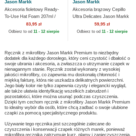
Jason Markk
Jason Markk
Akcesoria fioletowy Ready-
Akcesoria brązowy Cepillo
To-Use Hat Foam 207ml /
Ultra Delicates Jason Markk
7oz Jason Markk
83,95 zł
59,95 zł
Odbierz to od
11 - 12 sierpie
Odbierz to od
11 - 12 sierpie
Ręcznik z mikrofibry Jason Markk Premium to niezbędny
dodatek dla każdego dorosłego, który ceni czystość i dbałość o
swoje ubrania i akcesoria, a zwłaszcza o utrzymanie czapek w
nienagannym stanie. Ręcznik został wykonany z wysokiej
jakości mikrofibry, co zapewnia mu doskonałą chłonność i
miękką fakturę, która nie uszkadza delikatnych powierzchni.
Jego biały kolor nie tylko zapewnia czysty i elegancki wygląd,
ale także ułatwia identyfikację wszelkich zabrudzeń i
pozostałości, które można usunąć podczas czyszczenia.
Dzięki tym cechom ręcznik z mikrofibry Jason Markk Premium
to idealny wybór dla osób, które chcą zadbać o swoje ulubione
czapki za pomocą specjalistycznego produktu.
Używanie tego ręcznika jest szczególnie zalecane do
czyszczenia i konserwacji czapek różnych marek, ponieważ
mikrofibra ręcznika zatrzymuje kurz, plamy i zanieczyszczenia,