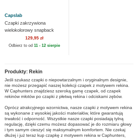
Capslab
Czapki zakrzywiona
wielokolorowy snapback
JAW1 JAWB Rekin Capslab
129,95 zł
Odbierz to od
11 - 12 sierpie
Produkty: Rekin
Jeśli szukasz czapki o niepowtarzalnym i oryginalnym designie,
nie możesz przegapić naszej kolekcji czapek z motywem rekina.
W Caphunters znajdziesz szeroką gamę czapek, od czapek
rekinów młotów po czapki z płetwą rekina i odciskami zębów.
Oprócz atrakcyjnego wzornictwa, nasze czapki z motywem rekina
są wykonane z wysokiej jakości materiałów, które gwarantują
trwałość i odporność. Wszystkie nasze czapki posiadają tylną
regulację, dzięki czemu możesz dopasować je do rozmiaru głowy
i tym samym cieszyć się maksymalnym komfortem. Nie czekaj
dłużej i już teraz kup czapkę z motywem rekina w Caphunters,