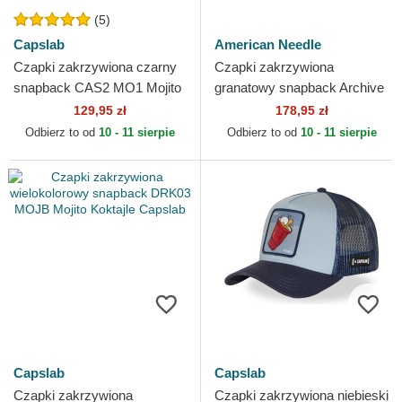
(5)
Capslab
American Needle
Czapki zakrzywiona czarny
Czapki zakrzywiona
snapback CAS2 MO1 Mojito
granatowy snapback Archive
Koktajle Capslab
Valin Gin and tonic Cocktails
129,95 zł
178,95 zł
American Needle
Odbierz to od
10 - 11 sierpie
Odbierz to od
10 - 11 sierpie
Capslab
Capslab
Czapki zakrzywiona
Czapki zakrzywiona niebieski