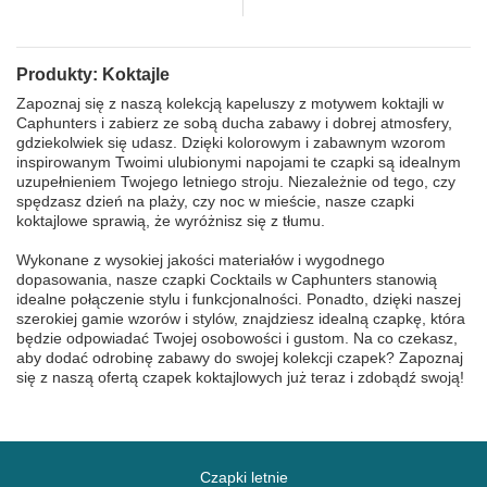
Produkty: Koktajle
Zapoznaj się z naszą kolekcją kapeluszy z motywem koktajli w
Caphunters i zabierz ze sobą ducha zabawy i dobrej atmosfery,
gdziekolwiek się udasz. Dzięki kolorowym i zabawnym wzorom
inspirowanym Twoimi ulubionymi napojami te czapki są idealnym
uzupełnieniem Twojego letniego stroju. Niezależnie od tego, czy
spędzasz dzień na plaży, czy noc w mieście, nasze czapki
koktajlowe sprawią, że wyróżnisz się z tłumu.
Wykonane z wysokiej jakości materiałów i wygodnego
dopasowania, nasze czapki Cocktails w Caphunters stanowią
idealne połączenie stylu i funkcjonalności. Ponadto, dzięki naszej
szerokiej gamie wzorów i stylów, znajdziesz idealną czapkę, która
będzie odpowiadać Twojej osobowości i gustom. Na co czekasz,
aby dodać odrobinę zabawy do swojej kolekcji czapek? Zapoznaj
się z naszą ofertą czapek koktajlowych już teraz i zdobądź swoją!
Czapki letnie