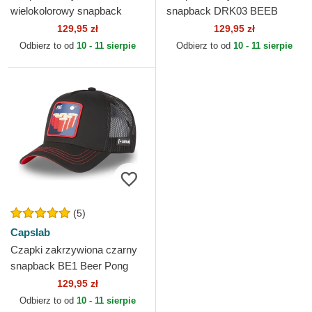
wielokolorowy snapback
snapback DRK03 BEEB
DRK03 MOJB Mojito
Beer Pong Koktajle Capslab
129,95 zł
129,95 zł
Koktajle Capslab
Odbierz to od
10 - 11 sierpie
Odbierz to od
10 - 11 sierpie
(5)
Capslab
Czapki zakrzywiona czarny
snapback BE1 Beer Pong
Koktajle Capslab
129,95 zł
Odbierz to od
10 - 11 sierpie