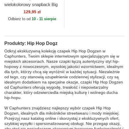
wielokolorowy snapback Big
Boy BIGB Hip Hop Dogz
129,95 zł
Capslab
Odbierz to od
10 - 11 sierpie
Produkty: Hip Hop Dogz
Odkryj ekskluzywną kolekcję czapek Hip Hop Dogzen w
Caphunters, Twoim sklepie internetowym specjalizującym się w
miejskich akcesoriach. Nasze czapki łączą autentyczny styl hip-
hopowy z nowoczesnym, wysokiej jakości wzornictwem, idealnym
dla tych, którzy chcą się wyróżnić w każdej sytuacji. Niezależnie
od tego, czy stanowią uzupełnienie codziennej stylizacji, czy są
idealnym dodatkiem na specjalne okazje, czapki Hip Hop Dogzen
od Caphunters oferują wygodę, trwałość i niepowtarzalny
charakter, który odzwierciedla miejską kulturę i wolnego ducha
hip-hopu.
W Caphunters znajdziesz najlepszy wybór czapek Hip Hop
Dogzen, idealnych dla miłośników streetwearu i mody miejskiej.
Przejrzyj nasz katalog online i skorzystaj z ekskluzywnych ofert,
szybkiej wysyłki i spersonalizowanej obsługi. Nie przegap okazji,
aby stać się posiadaczem akcesorium łączącego funkcjonalność i