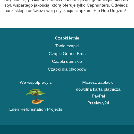
styl, wspartego jakością, którą oferuje tylko Caphunters. Odwiedź
nasz sklep i odśwież swoją stylizację czapkami Hip Hop Dogzen!
Czapki letnie
Tanie czapki
Czapki Goorin Bros
Czapki damskie
Czapki dla chłopców
We współpracy z
Możesz zapłacić:
dowolna karta płatnicza
PayPal
Przelewy24
Eden Reforestation Projects