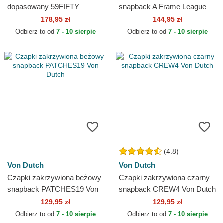
dopasowany 59FIFTY
snapback A Frame League
Essential Atlanta Braves
Essential New York Yankees
178,95 zł
144,95 zł
MLB New Era
MLB New Era
Odbierz to od
7 - 10 sierpie
Odbierz to od
7 - 10 sierpie
(4.8)
Von Dutch
Von Dutch
Czapki zakrzywiona beżowy
Czapki zakrzywiona czarny
snapback PATCHES19 Von
snapback CREW4 Von Dutch
Dutch
129,95 zł
129,95 zł
Odbierz to od
7 - 10 sierpie
Odbierz to od
7 - 10 sierpie