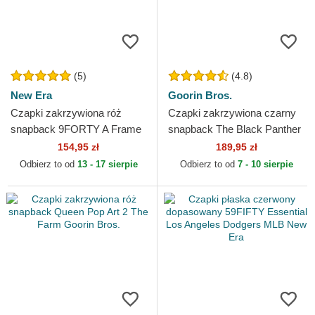
(5)
(4.8)
New Era
Goorin Bros.
Czapki zakrzywiona róż
Czapki zakrzywiona czarny
snapback 9FORTY A Frame
snapback The Black Panther
Floral New York Yankees
Core Combo The Farm
154,95 zł
189,95 zł
MLB New Era
Goorin Bros.
Odbierz to od
13 - 17 sierpie
Odbierz to od
7 - 10 sierpie