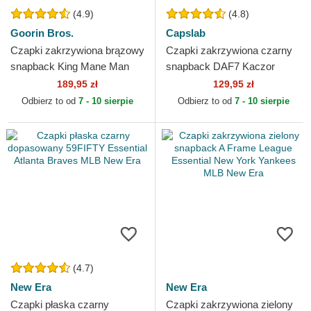
(4.9)
(4.8)
Goorin Bros.
Capslab
Czapki zakrzywiona brązowy
Czapki zakrzywiona czarny
snapback King Mane Man
snapback DAF7 Kaczor
The Farm Goorin Bros.
Daffy Looney Tunes Capslab
189,95 zł
129,95 zł
Odbierz to od
7 - 10 sierpie
Odbierz to od
7 - 10 sierpie
(4.7)
New Era
New Era
Czapki płaska czarny
Czapki zakrzywiona zielony