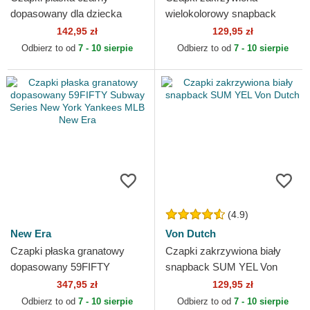
dopasowany dla dziecka
wielokolorowy snapback
59FIFTY New York Yankees
PATCHES17 Von Dutch
142,95 zł
129,95 zł
MLB New Era
Odbierz to od
7 - 10 sierpie
Odbierz to od
7 - 10 sierpie
(4.9)
New Era
Von Dutch
Czapki płaska granatowy
Czapki zakrzywiona biały
dopasowany 59FIFTY
snapback SUM YEL Von
Subway Series New York
Dutch
347,95 zł
129,95 zł
Yankees MLB New Era
Odbierz to od
7 - 10 sierpie
Odbierz to od
7 - 10 sierpie