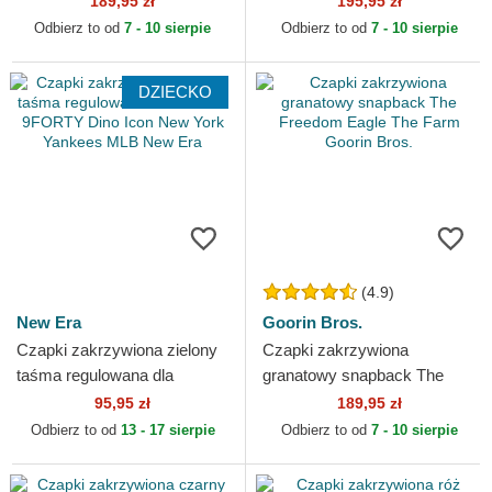
189,95 zł
195,95 zł
Goorin Bros.
LALIGA New Era
Odbierz to od
7 - 10 sierpie
Odbierz to od
7 - 10 sierpie
DZIECKO
(4.9)
New Era
Goorin Bros.
Czapki zakrzywiona zielony
Czapki zakrzywiona
taśma regulowana dla
granatowy snapback The
dziecka 9FORTY Dino Icon
Freedom Eagle The Farm
95,95 zł
189,95 zł
New York Yankees MLB
Goorin Bros.
Odbierz to od
13 - 17 sierpie
Odbierz to od
7 - 10 sierpie
New...