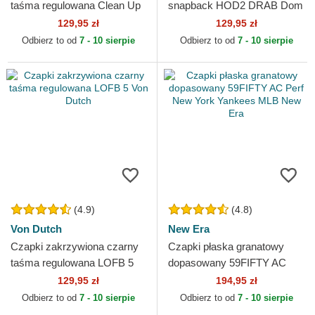
taśma regulowana Clean Up
snapback HOD2 DRAB Dom
No Loop Label Los Angeles
Targaryenów Gra o Tron
129,95 zł
129,95 zł
Dodgers MLB 47 Brand
Capslab
Odbierz to od
7 - 10 sierpie
Odbierz to od
7 - 10 sierpie
(4.9)
(4.8)
Von Dutch
New Era
Czapki zakrzywiona czarny
Czapki płaska granatowy
taśma regulowana LOFB 5
dopasowany 59FIFTY AC
Von Dutch
Perf New York Yankees MLB
129,95 zł
194,95 zł
New Era
Odbierz to od
7 - 10 sierpie
Odbierz to od
7 - 10 sierpie