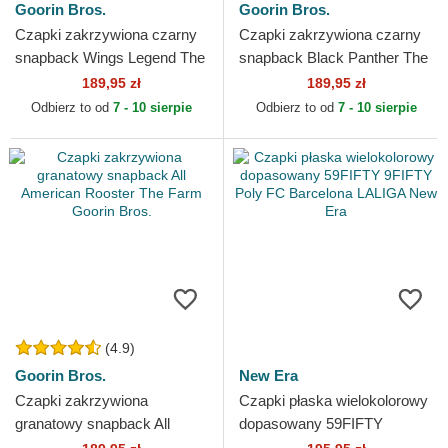
Goorin Bros.
Goorin Bros.
Czapki zakrzywiona czarny
Czapki zakrzywiona czarny
snapback Wings Legend The
snapback Black Panther The
Farm Goorin Bros.
Farm Goorin Bros.
189,95 zł
189,95 zł
Odbierz to od
7 - 10 sierpie
Odbierz to od
7 - 10 sierpie
(4.9)
Goorin Bros.
New Era
Czapki zakrzywiona
Czapki płaska wielokolorowy
granatowy snapback All
dopasowany 59FIFTY
American Rooster The Farm
9FIFTY Poly FC Barcelona