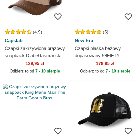
(4.9)
(5)
Capslab
New Era
Czapki zakrzywiona brązowy
Czapki płaska beżowy
snapback Diabeł tasmański
dopasowany 59FIFTY
Looney Tunes Capslab
League Essential New York
129,95 zł
178,95 zł
Yankees MLB New Era
Odbierz to od
7 - 10 sierpie
Odbierz to od
7 - 10 sierpie