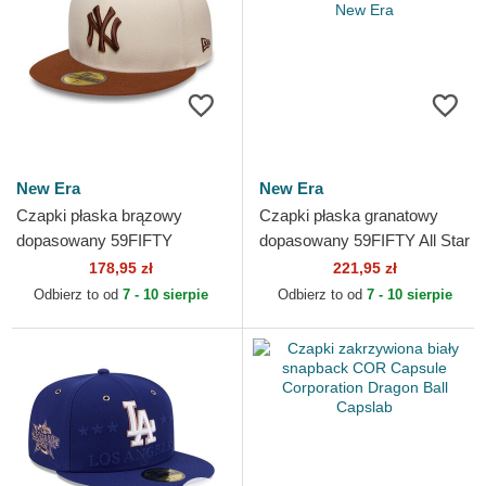
New Era
New Era
Czapki płaska brązowy
Czapki płaska granatowy
dopasowany 59FIFTY
dopasowany 59FIFTY All Star
League Essential New York
Game New York Yankees
178,95 zł
221,95 zł
Yankees MLB New Era
MLB New Era
Odbierz to od
7 - 10 sierpie
Odbierz to od
7 - 10 sierpie