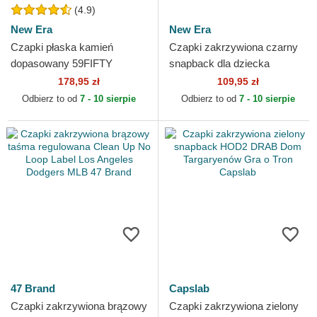
(4.9)
New Era
New Era
Czapki płaska kamień
Czapki zakrzywiona czarny
dopasowany 59FIFTY
snapback dla dziecka
Essential New York Yankees
9FORTY Wordmark
178,95 zł
109,95 zł
MLB New Era
Gryffindor Harry Potter New
Odbierz to od
7 - 10 sierpie
Odbierz to od
7 - 10 sierpie
Era
47 Brand
Capslab
Czapki zakrzywiona brązowy
Czapki zakrzywiona zielony