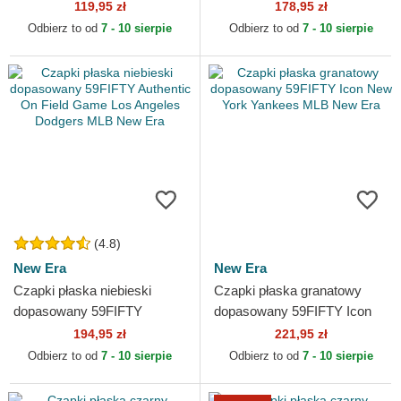
New York Yankees MLB 47
Essential Los Angeles
119,95 zł
178,95 zł
Brand
Dodgers MLB New Era
Odbierz to od
7 - 10 sierpie
Odbierz to od
7 - 10 sierpie
(4.8)
New Era
New Era
Czapki płaska niebieski
Czapki płaska granatowy
dopasowany 59FIFTY
dopasowany 59FIFTY Icon
Authentic On Field Game Los
New York Yankees MLB New
194,95 zł
221,95 zł
Angeles Dodgers MLB New
Era
Odbierz to od
7 - 10 sierpie
Odbierz to od
7 - 10 sierpie
Era