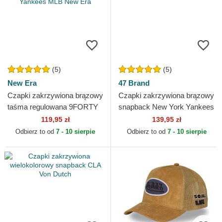
(5)
(5)
New Era
47 Brand
Czapki zakrzywiona brązowy
Czapki zakrzywiona brązowy
taśma regulowana 9FORTY
snapback New York Yankees
League Essential New York
MLB 47 Brand
119,95 zł
139,95 zł
Yankees MLB New Era
Odbierz to od
7 - 10 sierpie
Odbierz to od
7 - 10 sierpie