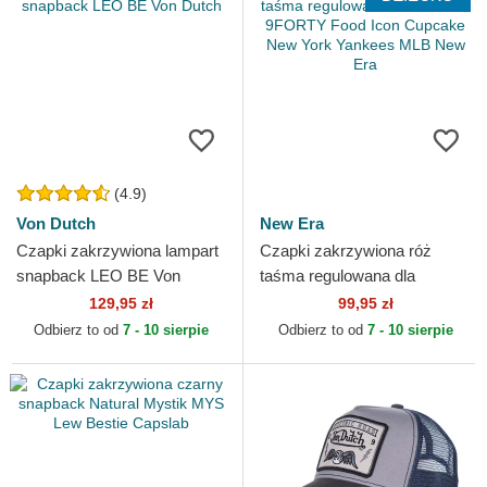
(4.9)
Von Dutch
New Era
Czapki zakrzywiona lampart
Czapki zakrzywiona róż
snapback LEO BE Von
taśma regulowana dla
Dutch
dziecka 9FORTY Food Icon
129,95 zł
99,95 zł
Cupcake New York Yankees
Odbierz to od
7 - 10 sierpie
Odbierz to od
7 - 10 sierpie
MLB...