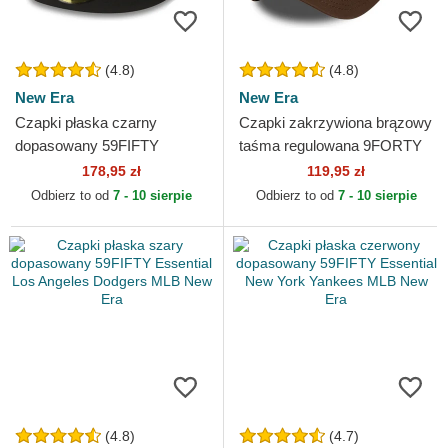
(4.8)
(4.8)
New Era
New Era
Czapki płaska czarny
Czapki zakrzywiona brązowy
dopasowany 59FIFTY
taśma regulowana 9FORTY
Essential New York Yankees
League Essential New York
178,95 zł
119,95 zł
MLB New Era
Yankees MLB New Era
Odbierz to od
7 - 10 sierpie
Odbierz to od
7 - 10 sierpie
(4.8)
(4.7)