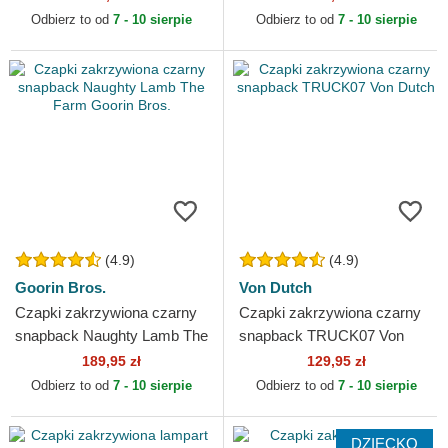
Era
Goorin Bros.
Odbierz to od
7 - 10 sierpie
Odbierz to od
7 - 10 sierpie
(4.9)
(4.9)
Goorin Bros.
Von Dutch
Czapki zakrzywiona czarny
Czapki zakrzywiona czarny
snapback Naughty Lamb The
snapback TRUCK07 Von
Farm Goorin Bros.
Dutch
189,95 zł
129,95 zł
Odbierz to od
7 - 10 sierpie
Odbierz to od
7 - 10 sierpie
DZIECKO