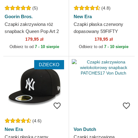
(5)
(4.8)
Goorin Bros.
New Era
Czapki zakrzywiona róż
Czapki płaska czerwony
snapback Queen Pop Art 2
dopasowany 59FIFTY
The Farm Goorin Bros.
Essential Los Angeles
179,95 zł
178,95 zł
Dodgers MLB New Era
Odbierz to od
7 - 10 sierpie
Odbierz to od
7 - 10 sierpie
DZIECKO
(4.6)
New Era
Von Dutch
Czapki płaska czarny
Czapki zakrzywiona