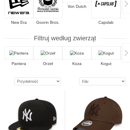
Von Dutch
New Era
Goorin Bros.
Capslab
4
Filtruj według zwierząt
Pantera
Orzeł
Koza
Kogut