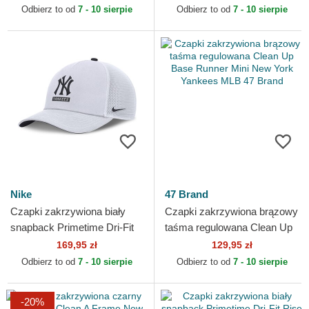
Bros.
Odbierz to od
7 - 10 sierpie
Odbierz to od
7 - 10 sierpie
Nike
47 Brand
Czapki zakrzywiona biały
Czapki zakrzywiona brązowy
snapback Primetime Dri-Fit
taśma regulowana Clean Up
Rise Structured New York
Base Runner Mini New York
169,95 zł
129,95 zł
Yankees MLB Nike
Yankees MLB 47 Brand
Odbierz to od
7 - 10 sierpie
Odbierz to od
7 - 10 sierpie
-20%