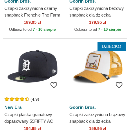
Goorin Bros.
Goorin Bros.
Czapki zakrzywiona czarny
Czapki zakrzywiona beżowy
snapback Frenchie The Farm
snapback dla dziecka
Goorin Bros.
Panther Mini The Farm
189,95 zł
179,95 zł
Goorin Bros.
Odbierz to od
7 - 10 sierpie
Odbierz to od
7 - 10 sierpie
DZIECKO
(4.9)
New Era
Goorin Bros.
Czapki płaska granatowy
Czapki zakrzywiona brązowy
dopasowany 59FIFTY AC
snapback dla dziecka
Perf Detroit Tigers MLB New
Curious Cat Mini The Farm
194,95 zł
159,95 zł