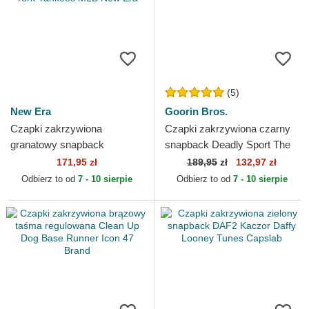
(5)
New Era
Goorin Bros.
Czapki zakrzywiona
Czapki zakrzywiona czarny
granatowy snapback
snapback Deadly Sport The
9FORTY M-Crown A Frame
Farm Goorin Bros.
171,95 zł
189,95
zł
132,97 zł
Emblem New York Yankees
Odbierz to od
7 - 10 sierpie
Odbierz to od
7 - 10 sierpie
MLB New Era