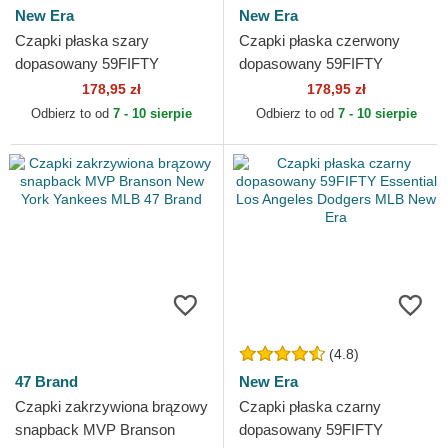
New Era
New Era
Czapki płaska szary
Czapki płaska czerwony
dopasowany 59FIFTY
dopasowany 59FIFTY
Essential Los Angeles
Essential New York Yankees
178,95 zł
178,95 zł
Dodgers MLB New Era
MLB New Era
Odbierz to od
7 - 10 sierpie
Odbierz to od
7 - 10 sierpie
(4.8)
47 Brand
New Era
Czapki zakrzywiona brązowy
Czapki płaska czarny
snapback MVP Branson
dopasowany 59FIFTY