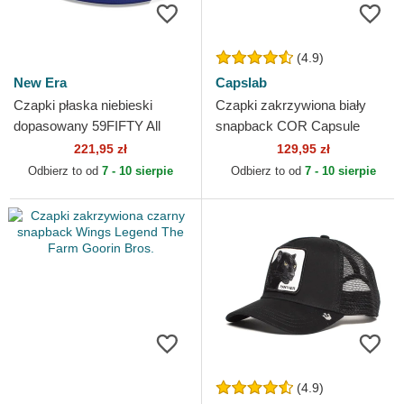
(4.9)
New Era
Capslab
Czapki płaska niebieski
Czapki zakrzywiona biały
dopasowany 59FIFTY All
snapback COR Capsule
Star Game Los Angeles
Corporation Dragon Ball
221,95 zł
129,95 zł
Dodgers MLB New Era
Capslab
Odbierz to od
7 - 10 sierpie
Odbierz to od
7 - 10 sierpie
(4.9)