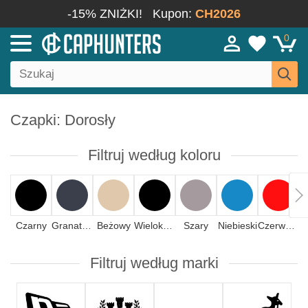
-15% ZNIŻKI!
Kupon:
CH2026
0
Czapki: Dorosły
Filtruj według koloru
Czarny
Granatowy
Beżowy
Wielokolorowy
Szary
Niebieski
Czerwony
Filtruj według marki