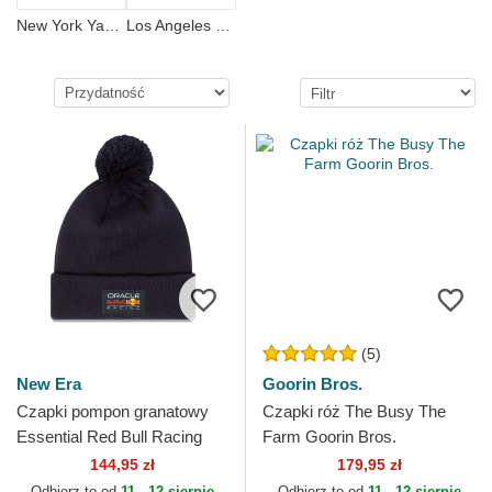
New York Yankees
Los Angeles Dodgers
(5)
New Era
Goorin Bros.
Czapki pompon granatowy
Czapki róż The Busy The
Essential Red Bull Racing
Farm Goorin Bros.
Formula 1 New Era
144,95 zł
179,95 zł
Odbierz to od
11 - 12 sierpie
Odbierz to od
11 - 12 sierpie