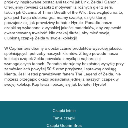
projekty inspirowane postaciami takimi jak Link, Zelda i Ganon.
Oferujemy również czapki z motywami z różnych gier z serii,
takich jak Ocarina of Time i Breath of the Wild. Bez względu na to,
jaka jest Twoja ulubiona gra, mamy czapkę, dzięki której
poczujesz się jak prawdziwy bohater Hyrule. Ponadto nasze
czapki są wykonane z wysokiej jakości materiałów, aby zapewnić
gwarantowaną trwałość. Nie czekaj dłużej, aby mieć swoją
ulubioną czapkę Zelda w swojej kolekcji!
W Caphunters dbamy o dostarczanie produktów wysokiej jakości,
spełniających potrzeby naszych klientów. Z tego powodu nasza
kolekcja czapek Zelda powstała z myślą o najbardziej
wymagających fanach. Ponadto oferujemy bezpłatną wysyłkę przy
zamówieniach powyżej 50 € oraz przyjazną i sprawną obsługę
klienta. Jeśli jesteś prawdziwym fanem The Legend of Zelda, nie
możesz przegapić okazji posiadania jednej z naszych czapek w
swojej kolekcji. Kup teraz i poczuj się jak bohater Hyrule!
Czapki letnie
Tanie czapki
Czapki Goorin Bros